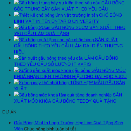
GẤU BÔNG
SÓC TRƯNG BÀY SẢN XUẤT THEO YÊU CẦU
CHÓ BÔNG
LINH VẬT IN TÊN ONTARIO UNIVERSITY
GẤU BÔNG 20CM SẢN XUẤT THEO
YÊU CẦU LÀM QUÀ TẶNG
SẢN XUẤT
GẤU BÔNG THEO YÊU CẦU LÀM ĐẠI DIỆN THƯƠNG
HIỆU
LÀM GẤU BÔNG
THEO YÊU CẦU SỐ LƯỢNG ÍT KARIS
GẤU BÔNG MÓC
KHOÁ NHẬN DIỆN THƯƠNG HIỆU CHO ĐẠI HỌC AJOU
TỔNG HỢP MẪU GẤU SẢN
XUẤT
SẢN
XUẤT MÓC KHÓA GẤU BÔNG TEDDY QUÀ TẶNG
DỰ ÁN
Gấu Bông Mini In Logo Trường Học Làm Quà Tặng Sinh
ở
Viên
Chức năng bình luận bị tắt