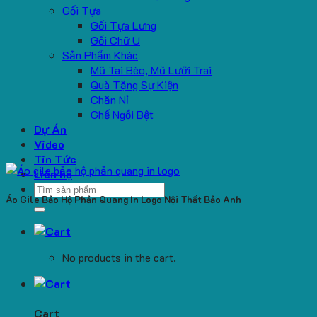
Gối Tựa
Gối Tựa Lưng
Gối Chữ U
Sản Phẩm Khác
Mũ Tai Bèo, Mũ Lưỡi Trai
Quà Tặng Sự Kiện
Chăn Nỉ
Ghế Ngồi Bệt
Dự Án
Video
Tin Tức
Liên hệ
Search
Áo Gile Bảo Hộ Phản Quang In Logo Nội Thất Bảo Anh
for:
No products in the cart.
Cart