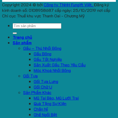
Copyright 2024 © bởi
Công ty TNHH Fungift Việt.
Đăng ký
kinh doanh số: 0108958687 cấp ngày: 25/10/2019 nơi cấp
Chi cục Thuế khu vực Thanh Oai - Chương Mỹ
Search
for:
Trang chủ
Sản phẩm
Gấu – Thú Nhồi Bông
Gấu Bông
Gấu Tốt Nghiệp
Sản Xuất Gấu Theo Yêu Cầu
Móc Khoá Nhồi Bông
Gối Tựa
Gối Tựa Lưng
Gối Chữ U
Sản Phẩm Khác
Mũ Tai Bèo, Mũ Lưỡi Trai
Quà Tặng Sự Kiện
Chăn Nỉ
Ghế Ngồi Bệt