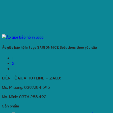
Áo gile bảo hộ in logo SAIGON NICE Solutions theo yêu cầu
1
2
LIÊN HỆ QUA HOTLINE – ZALO:
Ms. Phương: 0397.184.595
Ms. Minh: 0376.288.492
Sản phẩm