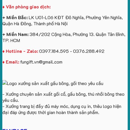
Gối
làm
Cruise
♦ Văn phòng giao dịch:
Cổ
quà
làm
Chữ
tặng
quà
+ Miền Bắc:
LK U01-L06 KĐT Đô Nghĩa, Phường Yên Nghĩa,
U
tặng
Quận Hà Đông, Thành phố Hà Nội
In
Logo
+ Miền Nam:
384/2G2 Cộng Hòa, Phường 13. Quận Tân Bình,
TP. HCM
♦ Hotline - Zalo:
0397.184.595 - 0376.288.492
♦ Email:
fungift.vn@gmail.com
- Xưởng chuyên sản xuất gối cổ, gấu bông, thú nhồi bông theo
yêu cầu.
- Xưởng trang bị đầy đủ máy móc, dụng cụ in, thêu logo hiện
đại đáp ứng được thời gian hoàn thành sản phẩm.