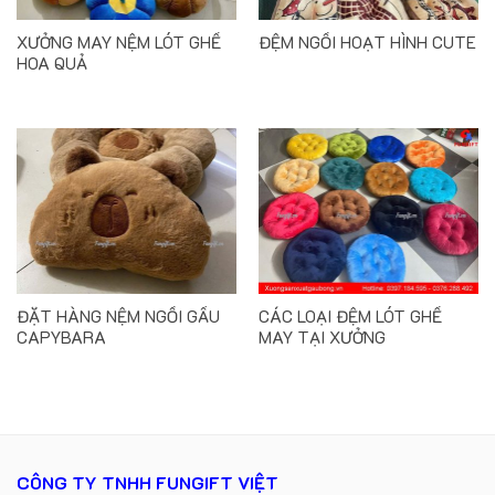
XƯỞNG MAY NỆM LÓT GHẾ
ĐỆM NGỒI HOẠT HÌNH CUTE
HOA QUẢ
ĐẶT HÀNG NỆM NGỒI GẤU
CÁC LOẠI ĐỆM LÓT GHẾ
CAPYBARA
MAY TẠI XƯỞNG
CÔNG TY TNHH FUNGIFT VIỆT