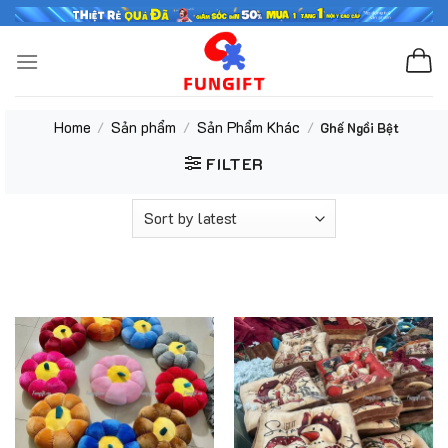
Skip
to
content
Home
Sản phẩm
Sản Phẩm Khác
/
/
/
Ghế Ngồi Bệt
FILTER