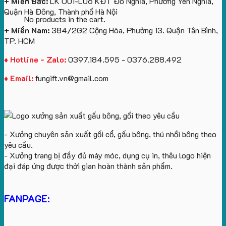
+ Miền Bắc:
LK U01-L06 KĐT Đô Nghĩa, Phường Yên Nghĩa,
Quận Hà Đông, Thành phố Hà Nội
No products in the cart.
+ Miền Nam:
384/2G2 Cộng Hòa, Phường 13. Quận Tân Bình,
TP. HCM
♦ Hotline - Zalo:
0397.184.595 - 0376.288.492
♦ Email:
fungift.vn@gmail.com
- Xưởng chuyên sản xuất gối cổ, gấu bông, thú nhồi bông theo
yêu cầu.
- Xưởng trang bị đầy đủ máy móc, dụng cụ in, thêu logo hiện
đại đáp ứng được thời gian hoàn thành sản phẩm.
FANPAGE: