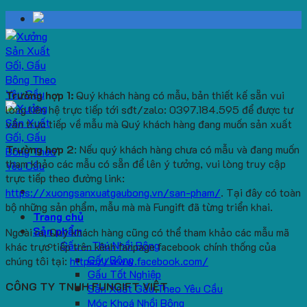
Skip
to
content
Trường hợp 1:
Quý khách hàng có mẫu, bản thiết kế sẵn vui
lòng liên hệ trực tiếp tới sđt/zalo: 0397.184.595 để được tư
vấn trực tiếp về mẫu mà Quý khách hàng đang muốn sản xuất
Trường hợp 2
: Nếu quý khách hàng chưa có mẫu và đang muốn
tham khảo các mẫu có sẵn để lên ý tưởng, vui lòng truy cập
trực tiếp theo đường link:
https://xuongsanxuatgaubong.vn/san-pham/
. Tại đây có toàn
bộ những sản phẩm, mẫu mà mà Fungift đã từng triển khai.
Trang chủ
Sản phẩm
Ngoài ra, Quý khách hàng cũng có thể tham khảo các mẫu mã
Gấu – Thú Nhồi Bông
khác trực tiếp trên kênh fanpage facebook chính thống của
Gấu Bông
chúng tôi tại:
https://www.facebook.com/
Gấu Tốt Nghiệp
CÔNG TY TNHH FUNGIFT VIỆT
Sản Xuất Gấu Theo Yêu Cầu
Móc Khoá Nhồi Bông