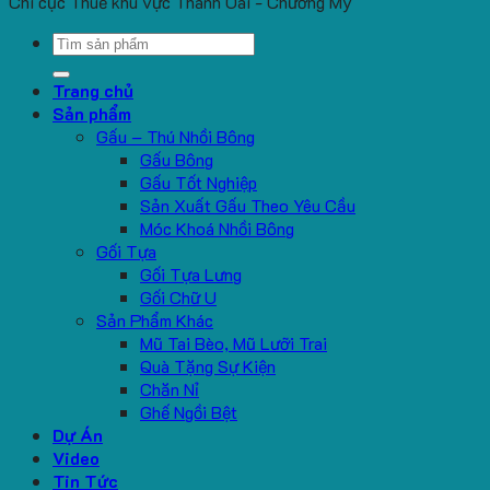
Chi cục Thuế khu vực Thanh Oai - Chương Mỹ
Search
for:
Trang chủ
Sản phẩm
Gấu – Thú Nhồi Bông
Gấu Bông
Gấu Tốt Nghiệp
Sản Xuất Gấu Theo Yêu Cầu
Móc Khoá Nhồi Bông
Gối Tựa
Gối Tựa Lưng
Gối Chữ U
Sản Phẩm Khác
Mũ Tai Bèo, Mũ Lưỡi Trai
Quà Tặng Sự Kiện
Chăn Nỉ
Ghế Ngồi Bệt
Dự Án
Video
Tin Tức