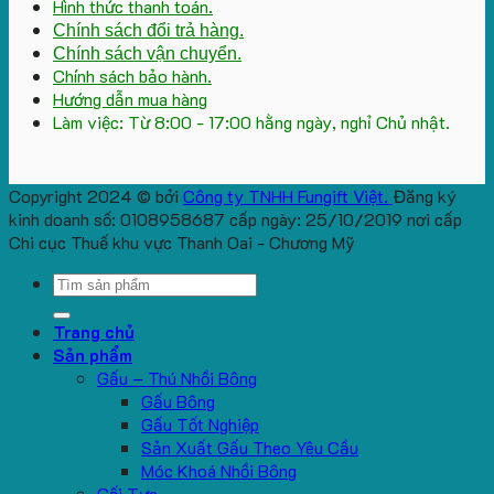
Hình thức thanh toán.
Chính sách đổi trả hàng.
Chính sách vận chuyển.
Chính sách bảo hành.
Hướng dẫn mua hàng
Làm việc: Từ 8:00 - 17:00 hằng ngày, nghỉ Chủ nhật.
Copyright 2024 © bởi
Công ty TNHH Fungift Việt.
Đăng ký
kinh doanh số: 0108958687 cấp ngày: 25/10/2019 nơi cấp
Chi cục Thuế khu vực Thanh Oai - Chương Mỹ
Search
for:
Trang chủ
Sản phẩm
Gấu – Thú Nhồi Bông
Gấu Bông
Gấu Tốt Nghiệp
Sản Xuất Gấu Theo Yêu Cầu
Móc Khoá Nhồi Bông
Gối Tựa