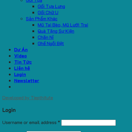
Gối Tựa Lưng
Gối Chữ U
Sản Phẩm Khác
Mũ Tai Bèo, Mũ Lưỡi Trai
Quà Tặng Sự Kiện
Chăn Nỉ
Ghế Ngồi Bệt
Dự Án
Video
Tin Tức
Liên hệ
Login
Newsletter
Developed by
Tiepthitute
Login
Username or email address
*