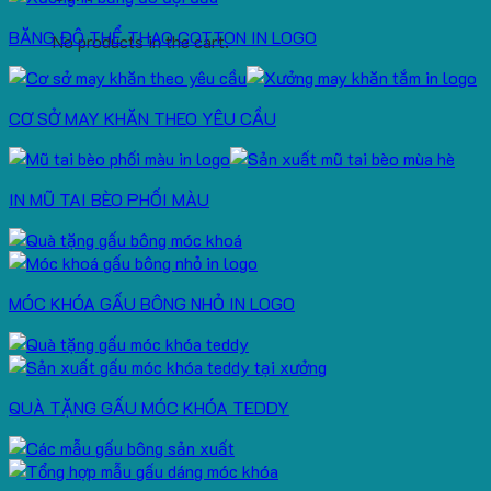
BĂNG ĐÔ THỂ THAO COTTON IN LOGO
No products in the cart.
CƠ SỞ MAY KHĂN THEO YÊU CẦU
IN MŨ TAI BÈO PHỐI MÀU
MÓC KHÓA GẤU BÔNG NHỎ IN LOGO
QUÀ TẶNG GẤU MÓC KHÓA TEDDY