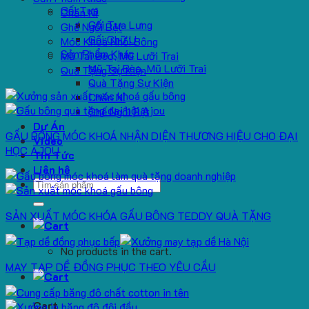
Gối Tựa
Chăn Nỉ
Gối Tựa Lưng
Ghế Ngồi Bệt
Gối Chữ U
Móc Khoá Nhồi Bông
Sản Phẩm Khác
Mũ Tai Bèo, Mũ Lưỡi Trai
Mũ Tai Bèo, Mũ Lưỡi Trai
Quà Tặng Sự Kiện
Quà Tặng Sự Kiện
Chăn Nỉ
Ghế Ngồi Bệt
Dự Án
GẤU BÔNG MÓC KHOÁ NHẬN DIỆN THƯƠNG HIỆU CHO ĐẠI
Video
HỌC AJOU
Tin Tức
Liên hệ
Search
for:
SẢN XUẤT MÓC KHÓA GẤU BÔNG TEDDY QUÀ TẶNG
No products in the cart.
MAY TẠP DỀ ĐỒNG PHỤC THEO YÊU CẦU
Cart