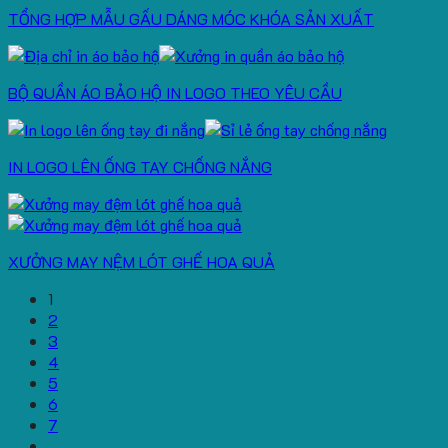
TỔNG HỢP MẪU GẤU DÁNG MÓC KHÓA SẢN XUẤT
BỘ QUẦN ÁO BẢO HỘ IN LOGO THEO YÊU CẦU
IN LOGO LÊN ỐNG TAY CHỐNG NẮNG
XƯỞNG MAY NỆM LÓT GHẾ HOA QUẢ
1
2
3
4
5
6
7