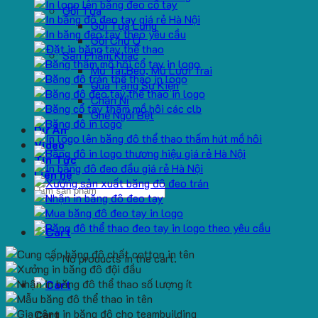
Gối Tựa
Gối Tựa Lưng
Gối Chữ U
Sản Phẩm Khác
Mũ Tai Bèo, Mũ Lưỡi Trai
Quà Tặng Sự Kiện
Chăn Nỉ
Ghế Ngồi Bệt
Dự Án
Video
Tin Tức
Liên hệ
Search
for:
No products in the cart.
Cart