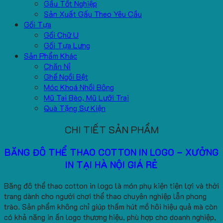
Gấu Tốt Nghiệp
Sản Xuất Gấu Theo Yêu Cầu
Gối Tựa
Gối Chữ U
Gối Tựa Lưng
Sản Phẩm Khác
Chăn Nỉ
Ghế Ngồi Bệt
Móc Khoá Nhồi Bông
Mũ Tai Bèo, Mũ Lưỡi Trai
Quà Tặng Sự Kiện
CHI TIẾT SẢN PHẨM
BĂNG ĐÔ THỂ THAO COTTON IN LOGO – XƯỞNG
IN TẠI HÀ NỘI GIÁ RẺ
Băng đô thể thao cotton in logo là món phụ kiện tiện lợi và thời
trang dành cho người chơi thể thao chuyên nghiệp lẫn phong
trào. Sản phẩm không chỉ giúp thấm hút mồ hôi hiệu quả mà còn
có khả năng in ấn logo thương hiệu, phù hợp cho doanh nghiệp,