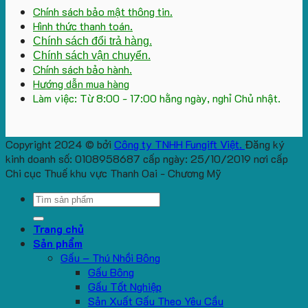
Chính sách bảo mật thông tin.
Hình thức thanh toán.
Chính sách đổi trả hàng.
Chính sách vận chuyển.
Chính sách bảo hành.
Hướng dẫn mua hàng
Làm việc: Từ 8:00 - 17:00 hằng ngày, nghỉ Chủ nhật.
Copyright 2024 © bởi
Công ty TNHH Fungift Việt.
Đăng ký
kinh doanh số: 0108958687 cấp ngày: 25/10/2019 nơi cấp
Chi cục Thuế khu vực Thanh Oai - Chương Mỹ
Search
for:
Trang chủ
Sản phẩm
Gấu – Thú Nhồi Bông
Gấu Bông
Gấu Tốt Nghiệp
Sản Xuất Gấu Theo Yêu Cầu