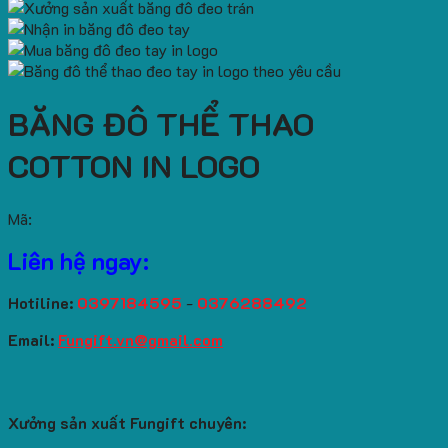
BĂNG ĐÔ THỂ THAO
COTTON IN LOGO
Mã:
Liên hệ ngay:
Hotiline:
0397184595
-
0376288492
Email:
Fungift.vn@gmail.com
Xưởng sản xuất Fungift chuyên: