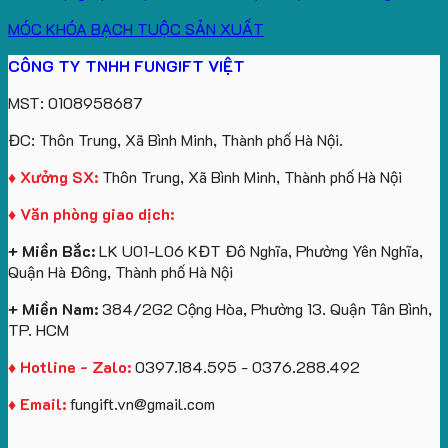
MÓC KHÓA BẠCH TUỘC SẢN XUẤT
CÔNG TY TNHH FUNGIFT VIỆT
MST: 0108958687
ĐC: Thôn Trung, Xã Bình Minh, Thành phố Hà Nội.
♦ Xưởng SX:
Thôn Trung, Xã Bình Minh, Thành phố Hà Nội
♦ Văn phòng giao dịch:
+ Miền Bắc:
LK U01-L06 KĐT Đô Nghĩa, Phường Yên Nghĩa,
Quận Hà Đông, Thành phố Hà Nội
+ Miền Nam:
384/2G2 Cộng Hòa, Phường 13. Quận Tân Bình,
TP. HCM
♦ Hotline - Zalo:
0397.184.595 - 0376.288.492
♦ Email:
fungift.vn@gmail.com