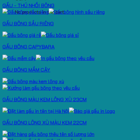
GẤU - THÚ NHỒI BÔNG
No products in the cart.
GẤU BÔNG SẦU RIÊNG
GẤU BÔNG CAPYBARA
GẤU BÔNG MẦM CÂY
GẤU BÔNG MÀU KEM LÔNG XÙ 23CM
GẤU BÔNG LÔNG XÙ MÀU KEM 22CM