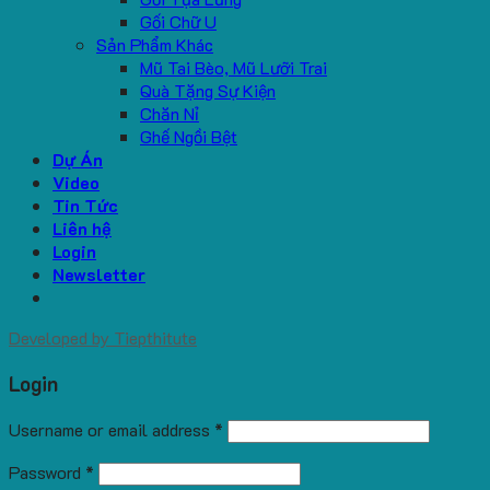
Gối Chữ U
Sản Phẩm Khác
Mũ Tai Bèo, Mũ Lưỡi Trai
Quà Tặng Sự Kiện
Chăn Nỉ
Ghế Ngồi Bệt
Dự Án
Video
Tin Tức
Liên hệ
Login
Newsletter
Developed by
Tiepthitute
Login
Username or email address
*
Password
*