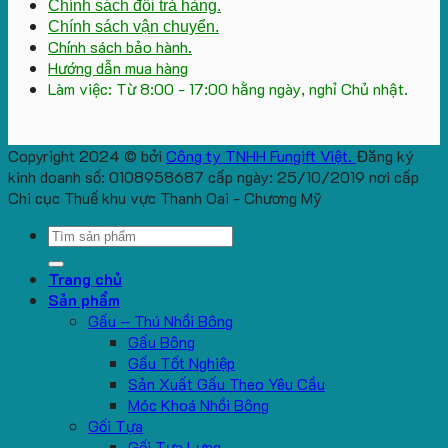
Chính sách đổi trả hàng.
Chính sách vận chuyển.
Chính sách bảo hành.
Hướng dẫn mua hàng
Làm việc: Từ 8:00 - 17:00 hằng ngày, nghỉ Chủ nhật.
Copyright 2024 © bởi
Công ty TNHH Fungift Việt.
Đăng ký
kinh doanh số: 0108958687 cấp ngày: 25/10/2019 nơi cấp
Chi cục Thuế khu vực Thanh Oai - Chương Mỹ
Search
for:
Trang chủ
Sản phẩm
Gấu – Thú Nhồi Bông
Gấu Bông
Gấu Tốt Nghiệp
Sản Xuất Gấu Theo Yêu Cầu
Móc Khoá Nhồi Bông
Gối Tựa
Gối Tựa Lưng