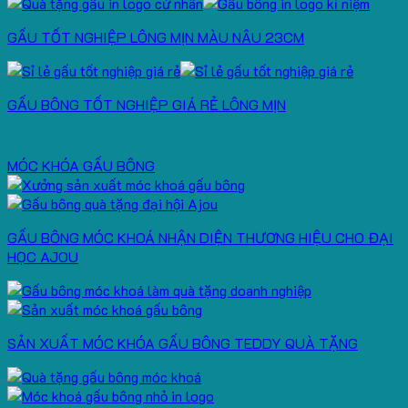
GẤU TỐT NGHIỆP LÔNG MỊN MÀU NÂU 23CM
GẤU BÔNG TỐT NGHIỆP GIÁ RẺ LÔNG MỊN
MÓC KHÓA GẤU BÔNG
GẤU BÔNG MÓC KHOÁ NHẬN DIỆN THƯƠNG HIỆU CHO ĐẠI
HỌC AJOU
SẢN XUẤT MÓC KHÓA GẤU BÔNG TEDDY QUÀ TẶNG