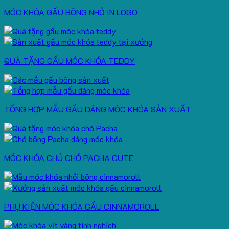
MÓC KHÓA GẤU BÔNG NHỎ IN LOGO
QUÀ TẶNG GẤU MÓC KHÓA TEDDY
TỔNG HỢP MẪU GẤU DÁNG MÓC KHÓA SẢN XUẤT
MÓC KHÓA CHÚ CHÓ PACHA CUTE
PHỤ KIỆN MÓC KHÓA GẤU CINNAMOROLL