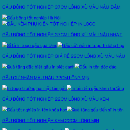
GẤU BÔNG TỐT NGHIỆP 37CM LÔNG XÙ MÀU NÂU ĐẬM
GẤU BÔNG TỐT NGHIỆP 37CM LÔNG XÙ MÀU NÂU NHẠT
GẤU BÔNG TỐT NGHIỆP GIÁ RẺ 22CM LÔNG XÙ MÀU NÂU
GẤU CỬ NHÂN MÀU NÂU 22CM LÔNG MỊN
GẤU BÔNG TỐT NGHIỆP 22CM LÔNG XÙ MÀU KEM
GẤU BÔNG TỐT NGHIỆP KEM 22CM LÔNG MỊN