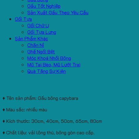
Gấu Tốt Nghiệp
Sản Xuất Gấu Theo Yêu Cầu
Gối Tựa
Gối Chữ U
Gối Tựa Lưng
Sản Phẩm Khác
Chăn Nỉ
Ghế Ngồi Bệt
Móc Khoá Nhồi Bông
Mũ Tai Bèo, Mũ Lưỡi Trai
Quà Tặng Sự Kiện
♦ Tên sản phẩm: Gấu bông capybara
♦ Màu sắc: nhiều màu
♦ Kích thước: 30cm, 40cm, 50cm, 65cm, 80cm
♦ Chất liệu: vải lông thú, bông gòn cao cấp.