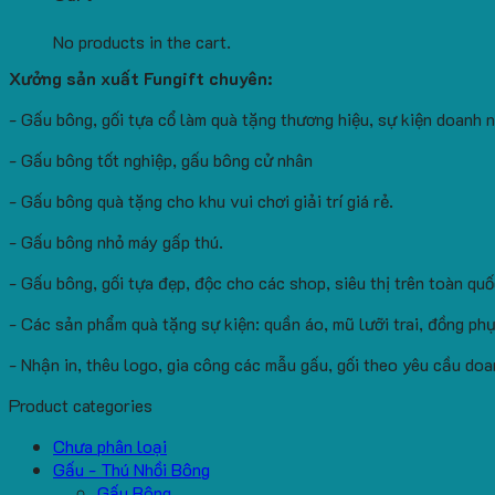
No products in the cart.
Xưởng sản xuất Fungift chuyên:
- Gấu bông, gối tựa cổ làm quà tặng thương hiệu, sự kiện doanh 
- Gấu bông tốt nghiệp, gấu bông cử nhân
- Gấu bông quà tặng cho khu vui chơi giải trí giá rẻ.
- Gấu bông nhỏ máy gấp thú.
- Gấu bông, gối tựa đẹp, độc cho các shop, siêu thị trên toàn quố
- Các sản phẩm quà tặng sự kiện: quần áo, mũ lưỡi trai, đồng phụ
- Nhận in, thêu logo, gia công các mẫu gấu, gối theo yêu cầu doa
Product categories
Chưa phân loại
Gấu - Thú Nhồi Bông
Gấu Bông