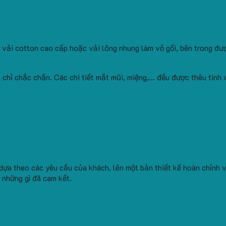
ải cotton cao cấp hoặc vải lông nhung làm vỏ gối, bên trong đư
hỉ chắc chắn. Các chi tiết mắt mũi, miệng,… đều được thêu tinh 
dựa theo các yêu cầu của khách, lên một bản thiết kế hoàn chỉnh v
 những gì đã cam kết.