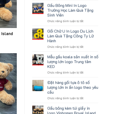
tặng
lượng
Gấu Bông Mini In Logo
gối
lớn
Trường Học Làm Quà Tặng
U
logo
Sinh Viên
kê
aginode
ở
Chức năng bình luận bị tắt
cổ
Gấu
thêu
Bông
theo
Gối Chữ U In Logo Du Lịch
 Island
Mini
yêu
Làm Quà Tặng Công Ty Lữ
In
cầu
Hành
Logo
cho
ở
Chức năng bình luận bị tắt
Trường
ATVNCG2026
Gối
Học
Chữ
Làm
Mẫu gấu koala sản xuất in số
U
Quà
lượng lớn logo Trung tâm
In
Tặng
KEO
Logo
Sinh
ở
Chức năng bình luận bị tắt
Du
Viên
Mẫu
Lịch
gấu
Làm
Đặt hàng gối tựa ô tô số
koala
Quà
lượng lớn in ấn logo theo yêu
sản
Tặng
cầu
xuất
Công
ở
Chức năng bình luận bị tắt
in
Ty
Đặt
số
Lữ
hàng
lượng
Hành
Gấu bông kèm túi giấy in
gối
lớn
logo Vinhomes Royal Island