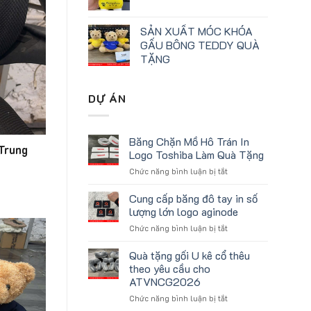
SẢN XUẤT MÓC KHÓA
GẤU BÔNG TEDDY QUÀ
TẶNG
DỰ ÁN
Băng Chặn Mồ Hô Trán In
 Trung
Logo Toshiba Làm Quà Tặng
ở
Chức năng bình luận bị tắt
Băng
Chặn
Cung cấp băng đô tay in số
Mồ
lượng lớn logo aginode
Hô
ở
Chức năng bình luận bị tắt
Trán
Cung
In
cấp
Quà tặng gối U kê cổ thêu
Logo
băng
Toshiba
theo yêu cầu cho
đô
Làm
ATVNCG2026
tay
Quà
ở
Chức năng bình luận bị tắt
in
Tặng
Quà
số