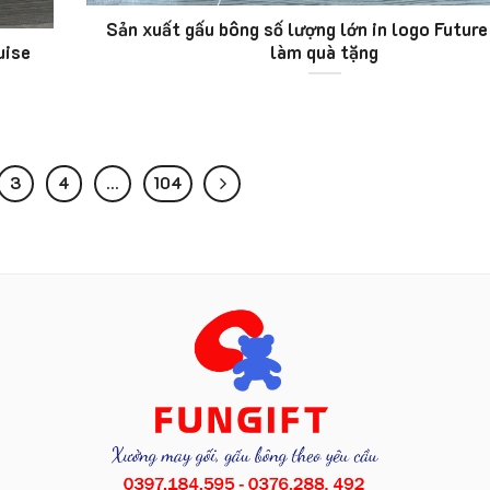
Sản xuất gấu bông số lượng lớn in logo Futur
uise
làm quà tặng
3
4
…
104