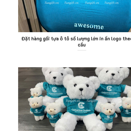
Đặt hàng gối tựa ô tô số lượng lớn in ấn logo the
cầu