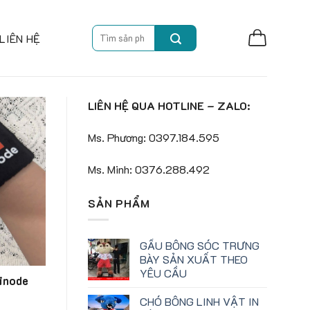
Search
LIÊN HỆ
for:
LIÊN HỆ QUA HOTLINE – ZALO:
Ms. Phương: 0397.184.595
Ms. Minh: 0376.288.492
SẢN PHẨM
GẤU BÔNG SÓC TRƯNG
BÀY SẢN XUẤT THEO
YÊU CẦU
ginode
CHÓ BÔNG LINH VẬT IN