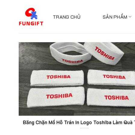
Skip
to
TRANG CHỦ
SẢN PHẨM
content
Băng Chặn Mồ Hô Trán In Logo Toshiba Làm Quà