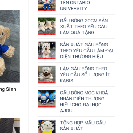
TÊN ONTARIO
UNIVERSITY
GẤU BÔNG 20CM SẢN
XUẤT THEO YÊU CẦU
LÀM QUÀ TẶNG
SẢN XUẤT GẤU BÔNG
THEO YÊU CẦU LÀM ĐẠI
DIỆN THƯƠNG HIỆU
LÀM GẤU BÔNG THEO
YÊU CẦU SỐ LƯỢNG ÍT
KARIS
ng Sinh
GẤU BÔNG MÓC KHOÁ
NHẬN DIỆN THƯƠNG
HIỆU CHO ĐẠI HỌC
AJOU
TỔNG HỢP MẪU GẤU
SẢN XUẤT