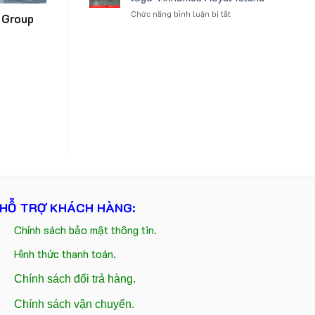
tựa
logo
ở
Chức năng bình luận bị tắt
ô
Trung
e Group
Gấu
tô
tâm
bông
số
KEO
kèm
lượng
túi
lớn
giấy
in
in
ấn
logo
logo
Vinhomes
theo
Royal
yêu
Island
cầu
HỖ TRỢ KHÁCH HÀNG:
Chính sách bảo mật thông tin.
Hình thức thanh toán.
Chính sách đổi trả hàng.
Chính sách vận chuyển.