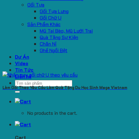
Gối Tựa
Gối Tựa Lưng
Gối Chữ U
Sản Phẩm Khác
Mũ Tai Bèo, Mũ Lưỡi Trai
Quà Tặng Sự Kiện
Chăn Nỉ
Ghế Ngồi Bệt
Dự Án
Video
Tin Tức
Liên hệ
Search
Làm Gối Theo Yêu Cầu Làm Quà Tặng Du Học Sinh Mega Vietnam
for:
No products in the cart.
Cart