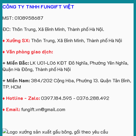
Gấu
gối
xuất
Quà
Lịch
cho
CÔNG TY TNHH FUNGIFT VIỆT
bông
tựa
in
Tặng
Làm
ATVNCG2026
kèm
ô
số
Sinh
Quà
MST: 0108958687
túi
tô
lượng
Viên
Tặng
giấy
số
lớn
Công
ĐC: Thôn Trung, Xã Bình Minh, Thành phố Hà Nội.
in
lượng
logo
Ty
logo
lớn
Trung
Lữ
♦ Xưởng SX:
Thôn Trung, Xã Bình Minh, Thành phố Hà Nội
Vinhomes
in
tâm
Hành
♦ Văn phòng giao dịch:
Royal
ấn
KEO
Island
logo
+ Miền Bắc:
LK U01-L06 KĐT Đô Nghĩa, Phường Yên Nghĩa,
theo
Quận Hà Đông, Thành phố Hà Nội
yêu
cầu
+ Miền Nam:
384/2G2 Cộng Hòa, Phường 13. Quận Tân Bình,
TP. HCM
♦ Hotline - Zalo:
0397.184.595 - 0376.288.492
♦ Email:
fungift.vn@gmail.com