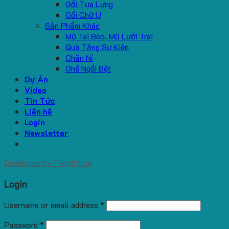
Gối Tựa Lưng
Gối Chữ U
Sản Phẩm Khác
Mũ Tai Bèo, Mũ Lưỡi Trai
Quà Tặng Sự Kiện
Chăn Nỉ
Ghế Ngồi Bệt
Dự Án
Video
Tin Tức
Liên hệ
Login
Newsletter
Developed by
Tiepthitute
Login
Username or email address
*
Password
*