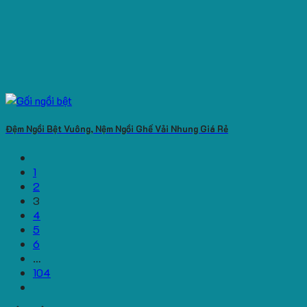
Đệm Ngồi Bệt Vuông, Nệm Ngồi Ghế Vải Nhung Giá Rẻ
1
2
3
4
5
6
…
104