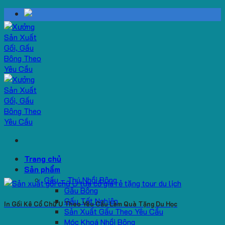
Skip
to
content
Trang chủ
Sản phẩm
Gấu – Thú Nhồi Bông
Gấu Bông
Gấu Tốt Nghiệp
In Gối Kê Cổ Chữ U Theo Yêu Cầu Làm Quà Tặng Du Học
Sản Xuất Gấu Theo Yêu Cầu
Móc Khoá Nhồi Bông