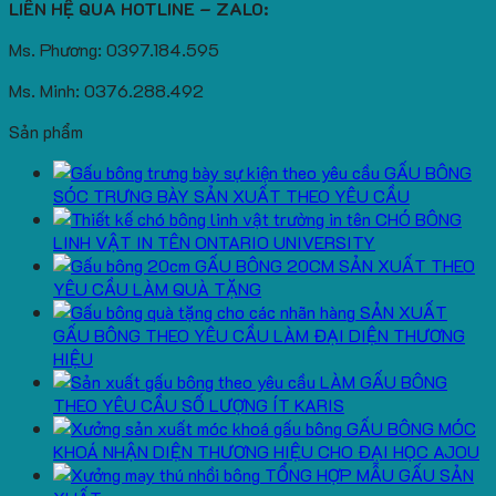
LIÊN HỆ QUA HOTLINE – ZALO:
Ms. Phương: 0397.184.595
Ms. Minh: 0376.288.492
Sản phẩm
GẤU BÔNG
SÓC TRƯNG BÀY SẢN XUẤT THEO YÊU CẦU
CHÓ BÔNG
LINH VẬT IN TÊN ONTARIO UNIVERSITY
GẤU BÔNG 20CM SẢN XUẤT THEO
YÊU CẦU LÀM QUÀ TẶNG
SẢN XUẤT
GẤU BÔNG THEO YÊU CẦU LÀM ĐẠI DIỆN THƯƠNG
HIỆU
LÀM GẤU BÔNG
THEO YÊU CẦU SỐ LƯỢNG ÍT KARIS
GẤU BÔNG MÓC
KHOÁ NHẬN DIỆN THƯƠNG HIỆU CHO ĐẠI HỌC AJOU
TỔNG HỢP MẪU GẤU SẢN