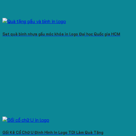
Set quà bình nhựa gấu móc khóa in logo Đại học Quốc gia HCM
Gối Kê Cổ Chữ U Định Hình In Logo TDI Làm Quà Tặng