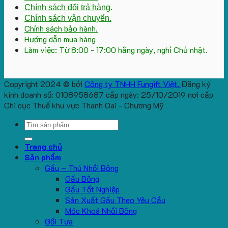
Chính sách đổi trả hàng.
Chính sách vận chuyển.
Chính sách bảo hành.
Hướng dẫn mua hàng
Làm việc: Từ 8:00 - 17:00 hằng ngày, nghỉ Chủ nhật.
Copyright 2024 © bởi
Công ty TNHH Fungift Việt.
Đăng ký
kinh doanh số: 0108958687 cấp ngày: 25/10/2019 nơi cấp
Chi cục Thuế khu vực Thanh Oai - Chương Mỹ
Search
for:
Trang chủ
Sản phẩm
Gấu – Thú Nhồi Bông
Gấu Bông
Gấu Tốt Nghiệp
Sản Xuất Gấu Theo Yêu Cầu
Móc Khoá Nhồi Bông
Gối Tựa