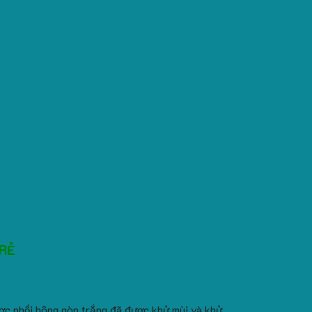
 RẺ
ợc nhồi bông gòn trắng đã được khử mùi và khử