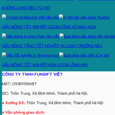
KHỦNG LONG ĐEO TÚI BƠ
GẤU BÔNG TỐT NGHIỆP 22CM LÔNG XÙ MÀU KEM
GẤU BÔNG TẶNG TỐT NGHIỆP IN LOGO TRƯỜNG NEU
GẤU BÔNG TỐT NGHIỆP KEM 22CM LÔNG MỊN
CÔNG TY TNHH FUNGIFT VIỆT
MST: 0108958687
ĐC: Thôn Trung, Xã Bình Minh, Thành phố Hà Nội.
♦ Xưởng SX:
Thôn Trung, Xã Bình Minh, Thành phố Hà Nội
♦ Văn phòng giao dịch: