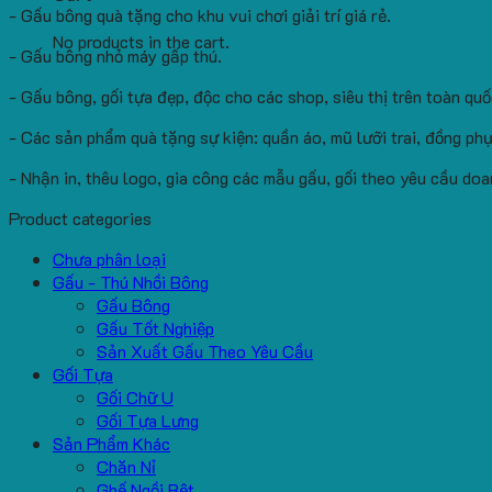
- Gấu bông quà tặng cho khu vui chơi giải trí giá rẻ.
No products in the cart.
- Gấu bông nhỏ máy gấp thú.
- Gấu bông, gối tựa đẹp, độc cho các shop, siêu thị trên toàn quố
- Các sản phẩm quà tặng sự kiện: quần áo, mũ lưỡi trai, đồng phụ
- Nhận in, thêu logo, gia công các mẫu gấu, gối theo yêu cầu doa
Product categories
Chưa phân loại
Gấu - Thú Nhồi Bông
Gấu Bông
Gấu Tốt Nghiệp
Sản Xuất Gấu Theo Yêu Cầu
Gối Tựa
Gối Chữ U
Gối Tựa Lưng
Sản Phẩm Khác
Chăn Nỉ
Ghế Ngồi Bệt