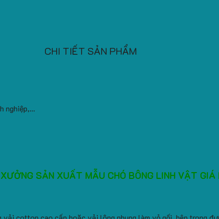
CHI TIẾT SẢN PHẨM
nh nghiệp,…
 XƯỞNG SẢN XUẤT MẪU CHÓ BÔNG LINH VẬT GIÁ
ải cotton cao cấp hoặc vải lông nhung làm vỏ gối, bên trong đư