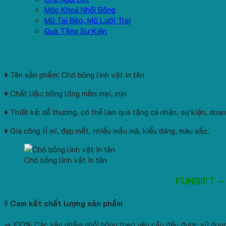
Móc Khoá Nhồi Bông
Mũ Tai Bèo, Mũ Lưỡi Trai
Quà Tặng Sự Kiện
♦ Tên sản phẩm: Chó bông linh vật in tên
♦ Chất liệu: bông lông mềm mại, mịn
♦ Thiết kế: dễ thương, có thể làm quà tặng cá nhân, sự kiện, doa
♦ Gia công tỉ mỉ, đẹp mắt, nhiều mẫu mã, kiểu dáng, màu sắc.
Chó bông linh vật in tên
FUNGIFT –
◊ Cam kết chất lượng sản phẩm
⇒ 100% Các sản phẩm nhồi bông theo yêu cầu đều được sử dụng v