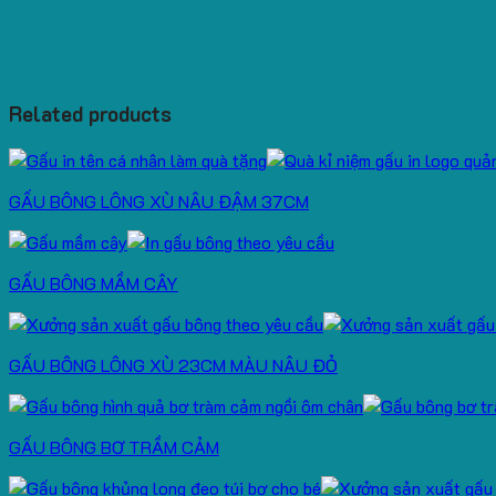
Related products
GẤU BÔNG LÔNG XÙ NÂU ĐẬM 37CM
GẤU BÔNG MẦM CÂY
GẤU BÔNG LÔNG XÙ 23CM MÀU NÂU ĐỎ
GẤU BÔNG BƠ TRẦM CẢM