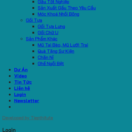
Gấu Tốt Nghiệp
Sản Xuất Gấu Theo Yêu Cầu
Móc Khoá Nhồi Bông
Gối Tựa
Gối Tựa Lưng
Gối Chữ U
Sản Phẩm Khác
Mũ Tai Bèo, Mũ Lưỡi Trai
Quà Tặng Sự Kiện
Chăn Nỉ
Ghế Ngồi Bệt
Dự Án
Video
Tin Tức
Liên hệ
Login
Newsletter
Developed by
Tiepthitute
Login