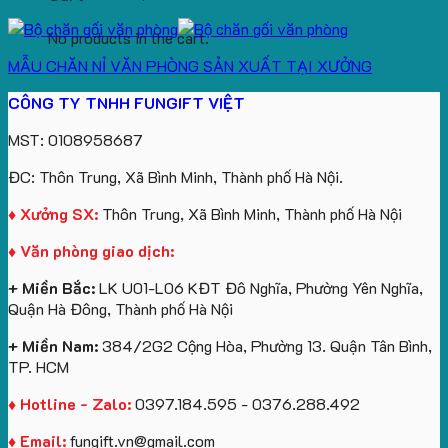
No products in the cart.
MẪU CHĂN NỈ VĂN PHÒNG SẢN XUẤT TẠI XƯỞNG
CÔNG TY TNHH FUNGIFT VIỆT
MST: 0108958687
ĐC: Thôn Trung, Xã Bình Minh, Thành phố Hà Nội.
♦ Xưởng SX:
Thôn Trung, Xã Bình Minh, Thành phố Hà Nội
♦ Văn phòng giao dịch:
+ Miền Bắc:
LK U01-L06 KĐT Đô Nghĩa, Phường Yên Nghĩa,
Quận Hà Đông, Thành phố Hà Nội
+ Miền Nam:
384/2G2 Cộng Hòa, Phường 13. Quận Tân Bình,
TP. HCM
♦ Hotline - Zalo:
0397.184.595 - 0376.288.492
♦ Email:
fungift.vn@gmail.com