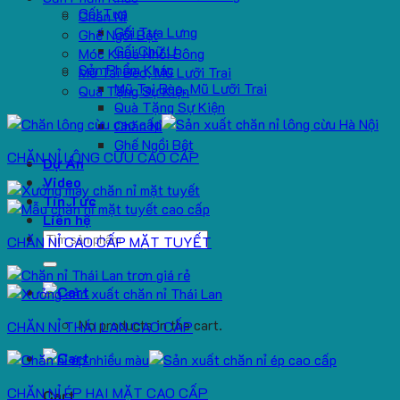
Gối Tựa
Chăn Nỉ
Gối Tựa Lưng
Ghế Ngồi Bệt
Gối Chữ U
Móc Khoá Nhồi Bông
Sản Phẩm Khác
Mũ Tai Bèo, Mũ Lưỡi Trai
Mũ Tai Bèo, Mũ Lưỡi Trai
Quà Tặng Sự Kiện
Quà Tặng Sự Kiện
Chăn Nỉ
Ghế Ngồi Bệt
CHĂN NỈ LÔNG CỪU CAO CẤP
Dự Án
Video
Tin Tức
Liên hệ
Search
CHĂN NỈ CAO CẤP MẶT TUYẾT
for:
No products in the cart.
CHĂN NỈ THÁI LAN CAO CẤP
CHĂN NỈ ÉP HAI MẶT CAO CẤP
Cart