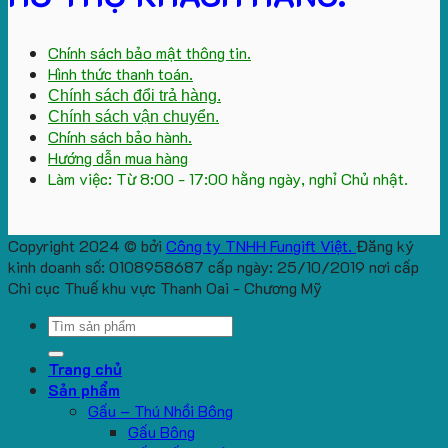
Chính sách bảo mật thông tin.
Hình thức thanh toán.
Chính sách đổi trả hàng.
Chính sách vận chuyển.
Chính sách bảo hành.
Hướng dẫn mua hàng
Làm việc: Từ 8:00 - 17:00 hằng ngày, nghỉ Chủ nhật.
Copyright 2024 © bởi
Công ty TNHH Fungift Việt.
Đăng ký
kinh doanh số: 0108958687 cấp ngày: 25/10/2019 nơi cấp
Chi cục Thuế khu vực Thanh Oai - Chương Mỹ
Search
for:
Trang chủ
Sản phẩm
Gấu – Thú Nhồi Bông
Gấu Bông