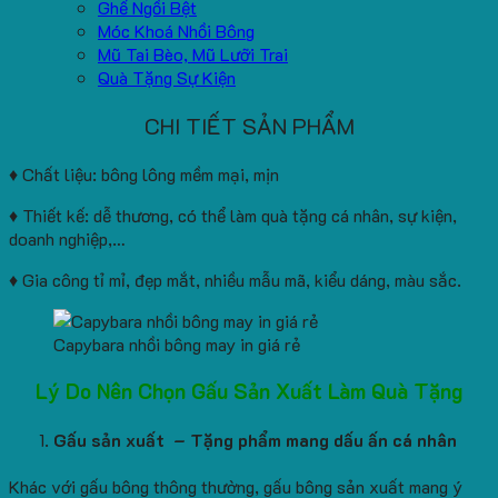
Ghế Ngồi Bệt
Móc Khoá Nhồi Bông
Mũ Tai Bèo, Mũ Lưỡi Trai
Quà Tặng Sự Kiện
CHI TIẾT SẢN PHẨM
♦ Chất liệu: bông lông mềm mại, mịn
♦ Thiết kế: dễ thương, có thể làm quà tặng cá nhân, sự kiện,
doanh nghiệp,…
♦ Gia công tỉ mỉ, đẹp mắt, nhiều mẫu mã, kiểu dáng, màu sắc.
Capybara nhồi bông may in giá rẻ
Lý Do Nên Chọn Gấu Sản Xuất Làm Quà Tặng
Gấu sản xuất – Tặng phẩm mang dấu ấn cá nhân
Khác với gấu bông thông thường, gấu bông sản xuất mang ý