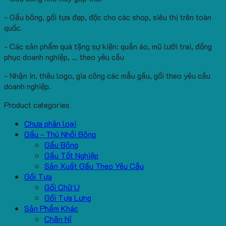
- Gấu bông, gối tựa đẹp, độc cho các shop, siêu thị trên toàn
quốc.
- Các sản phẩm quà tặng sự kiện: quần áo, mũ lưỡi trai, đồng
phục doanh nghiệp, ... theo yêu cầu
- Nhận in, thêu logo, gia công các mẫu gấu, gối theo yêu cầu
doanh nghiệp.
Product categories
Chưa phân loại
Gấu - Thú Nhồi Bông
Gấu Bông
Gấu Tốt Nghiệp
Sản Xuất Gấu Theo Yêu Cầu
Gối Tựa
Gối Chữ U
Gối Tựa Lưng
Sản Phẩm Khác
Chăn Nỉ