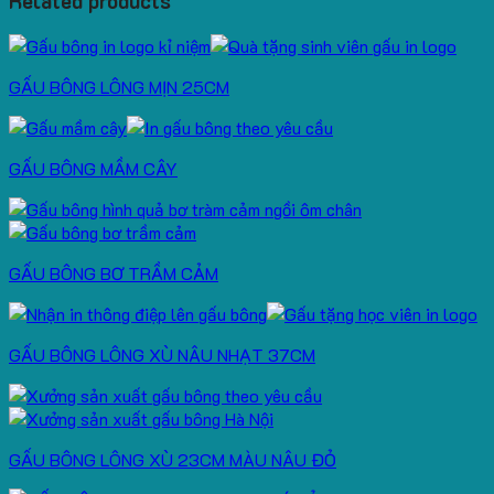
Related products
GẤU BÔNG LÔNG MỊN 25CM
GẤU BÔNG MẦM CÂY
GẤU BÔNG BƠ TRẦM CẢM
GẤU BÔNG LÔNG XÙ NÂU NHẠT 37CM
GẤU BÔNG LÔNG XÙ 23CM MÀU NÂU ĐỎ