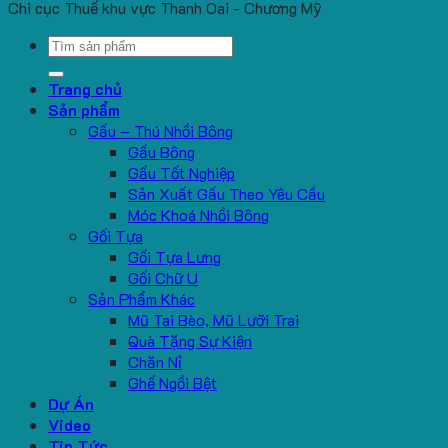
Chi cục Thuế khu vực Thanh Oai - Chương Mỹ
Search
for:
Trang chủ
Sản phẩm
Gấu – Thú Nhồi Bông
Gấu Bông
Gấu Tốt Nghiệp
Sản Xuất Gấu Theo Yêu Cầu
Móc Khoá Nhồi Bông
Gối Tựa
Gối Tựa Lưng
Gối Chữ U
Sản Phẩm Khác
Mũ Tai Bèo, Mũ Lưỡi Trai
Quà Tặng Sự Kiện
Chăn Nỉ
Ghế Ngồi Bệt
Dự Án
Video
Tin Tức