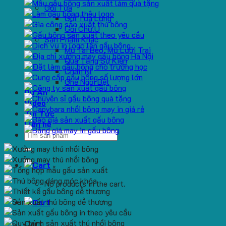
Gối Tựa
Gối Tựa Lưng
Gối Chữ U
Sản Phẩm Khác
Mũ Tai Bèo, Mũ Lưỡi Trai
Quà Tặng Sự Kiện
Chăn Nỉ
Ghế Ngồi Bệt
Dự Án
Video
Tin Tức
Liên hệ
Search
for:
No products in the cart.
Cart