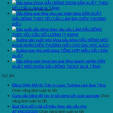
GẤU BÔNG 20CM SẢN XUẤT THEO
YÊU CẦU LÀM QUÀ TẶNG
No products in the cart.
SẢN XUẤT
GẤU BÔNG THEO YÊU CẦU LÀM ĐẠI DIỆN THƯƠNG
HIỆU
LÀM GẤU BÔNG
THEO YÊU CẦU SỐ LƯỢNG ÍT KARIS
GẤU BÔNG MÓC
KHOÁ NHẬN DIỆN THƯƠNG HIỆU CHO ĐẠI HỌC AJOU
TỔNG HỢP MẪU GẤU SẢN
XUẤT
SẢN
XUẤT MÓC KHÓA GẤU BÔNG TEDDY QUÀ TẶNG
DỰ ÁN
Băng Chặn Mồ Hô Trán In Logo Toshiba Làm Quà Tặng
ở
Chức năng bình luận bị tắt
Băng
Cung cấp băng đô tay in số lượng lớn logo aginode
Chức
ở
Chặn
năng bình luận bị tắt
Cung
Mồ
Quà tặng gối U kê cổ thêu theo yêu cầu cho
cấp
Hô
ở
ATVNCG2026
Chức năng bình luận bị tắt