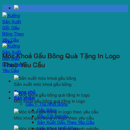
Skip
to
content
Dự Án
Móc Khoá Gấu Bông Quà Tặng In Logo
Theo Yêu Cầu
Sản xuất móc khoá gấu bông
Trang chủ
Sản phẩm
Móc khoá gấu bông quà tặng in logo
Gấu – Thú Nhồi Bông
Gấu Bông
Gấu Tốt Nghiệp
Móc khoá gấu bông in logo theo yêu cầu
Sản Xuất Gấu Theo Yêu Cầu
Móc Khoá Nhồi Bông