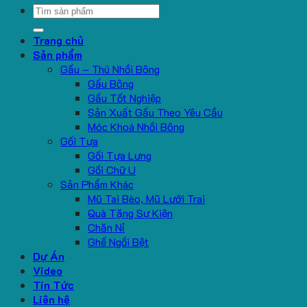
Search
for:
Trang chủ
Sản phẩm
Gấu – Thú Nhồi Bông
Gấu Bông
Gấu Tốt Nghiệp
Sản Xuất Gấu Theo Yêu Cầu
Móc Khoá Nhồi Bông
Gối Tựa
Gối Tựa Lưng
Gối Chữ U
Sản Phẩm Khác
Mũ Tai Bèo, Mũ Lưỡi Trai
Quà Tặng Sự Kiện
Chăn Nỉ
Ghế Ngồi Bệt
Dự Án
Video
Tin Tức
Liên hệ