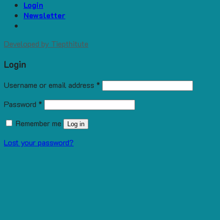
Login
Newsletter
Developed by
Tiepthitute
Login
Username or email address
*
Password
*
Remember me
Log in
Lost your password?