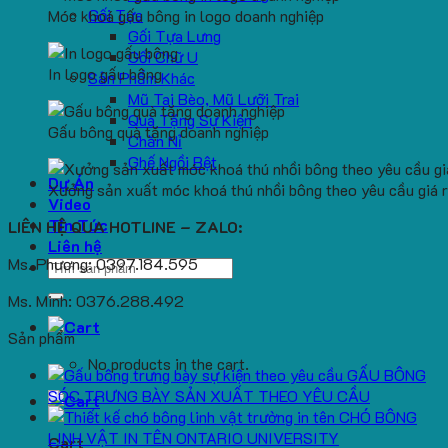
Gối Tựa
Móc khoá gấu bông in logo doanh nghiệp
Gối Tựa Lưng
Gối Chữ U
In logo gấu bông
Sản Phẩm Khác
Mũ Tai Bèo, Mũ Lưỡi Trai
Quà Tặng Sự Kiện
Gấu bông quà tặng doanh nghiệp
Chăn Nỉ
Ghế Ngồi Bệt
Dự Án
Xưởng sản xuất móc khoá thú nhồi bông theo yêu cầu giá r
Video
Tin Tức
LIÊN HỆ QUA HOTLINE – ZALO:
Liên hệ
Ms. Phương: 0397.184.595
Search
for:
Ms. Minh: 0376.288.492
Sản phẩm
No products in the cart.
GẤU BÔNG
SÓC TRƯNG BÀY SẢN XUẤT THEO YÊU CẦU
CHÓ BÔNG
LINH VẬT IN TÊN ONTARIO UNIVERSITY
Cart