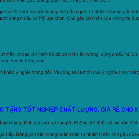
ngược một chút so với những chú gấu ngoài tự nhiên. Nhưng gấu bô
ười dùng nhiều cơ hội lựa chọn. Chú gấu cử nhân của chúng ta đượ
út mắt, khoác lên mình bộ đồ cử nhân ấn tượng, cùng chiếc mũ cử
 cực hoành tráng nhé.
h khắc ý nghĩa trong đời. Và cũng sẽ là món quà ý nghĩa cho những
G TẶNG TỐT NGHIỆP CHẤT LƯỢNG, GIÁ RẺ CHO 
ách hàng đánh giá cao tại Fungift. Không chỉ thiết kế mà còn ở ch
ực tiếp. Bông gòn bên trong hoàn toàn tự nhiên khiến chú gấu của 