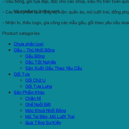
- Gấu bông, gối tựa đẹp, độc cho các shop, siêu thị trên toàn quố
No products in the cart.
- Các sản phẩm quà tặng sự kiện: quần áo, mũ lưỡi trai, đồng phụ
- Nhận in, thêu logo, gia công các mẫu gấu, gối theo yêu cầu doa
Product categories
Chưa phân loại
Gấu - Thú Nhồi Bông
Gấu Bông
Gấu Tốt Nghiệp
Sản Xuất Gấu Theo Yêu Cầu
Gối Tựa
Gối Chữ U
Gối Tựa Lưng
Sản Phẩm Khác
Chăn Nỉ
Ghế Ngồi Bệt
Móc Khoá Nhồi Bông
Mũ Tai Bèo, Mũ Lưỡi Trai
Quà Tặng Sự Kiện