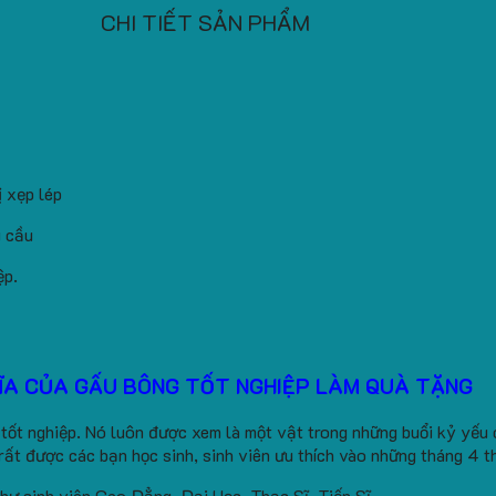
CHI TIẾT SẢN PHẨM
 xẹp lép
u cầu
ệp.
ĨA CỦA GẤU BÔNG TỐT NGHIỆP LÀM QUÀ TẶNG
 tốt nghiệp. Nó luôn được xem là một vật trong những buổi kỷ yếu 
rất được các bạn học sinh, sinh viên ưu thích vào những tháng 4 t
như sinh viên Cao Đẳng, Đại Học, Thạc Sĩ, Tiến Sĩ,…