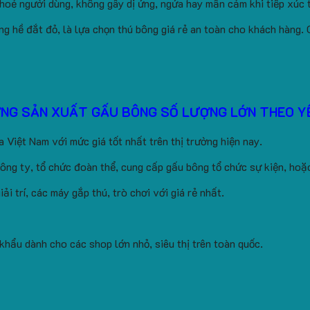
hoẻ người dùng, không gây dị ứng, ngứa hay mẫn cảm khi tiếp xúc t
g hề đắt đỏ, là lựa chọn thú bông giá rẻ an toàn cho khách hàng.
ỞNG SẢN XUẤT GẤU BÔNG SỐ LƯỢNG LỚN THEO Y
 Việt Nam với mức giá tốt nhất trên thị trường hiện nay.
ông ty, tổ chức đoàn thể, cung cấp gấu bông tổ chức sự kiện, ho
i trí, các máy gắp thú, trò chơi với giá rẻ nhất.
hẩu dành cho các shop lớn nhỏ, siêu thị trên toàn quốc.