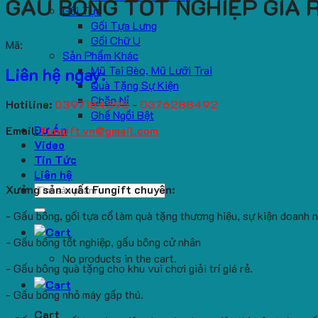
GẤU BÔNG TỐT NGHIỆP GIÁ 
Gối Tựa
Gối Tựa Lưng
Gối Chữ U
Mã:
Sản Phẩm Khác
Mũ Tai Bèo, Mũ Lưỡi Trai
Liên hệ ngay:
Quà Tặng Sự Kiện
Chăn Nỉ
Hotiline:
0397184595
-
0376288492
Ghế Ngồi Bệt
Dự Án
Email:
Fungift.vn@gmail.com
Video
Tin Tức
Liên hệ
Search
Xưởng sản xuất Fungift chuyên:
for:
- Gấu bông, gối tựa cổ làm quà tặng thương hiệu, sự kiện doanh 
- Gấu bông tốt nghiệp, gấu bông cử nhân
No products in the cart.
- Gấu bông quà tặng cho khu vui chơi giải trí giá rẻ.
- Gấu bông nhỏ máy gấp thú.
Cart