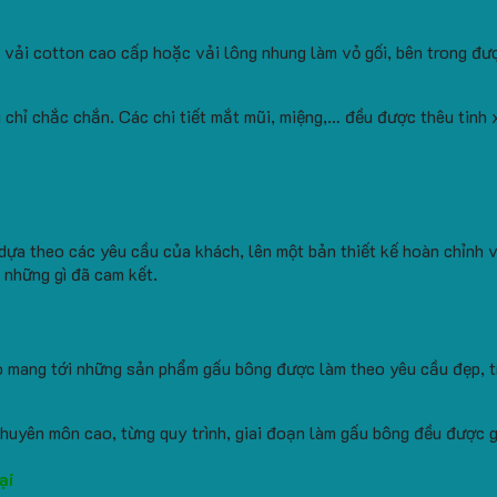
ải cotton cao cấp hoặc vải lông nhung làm vỏ gối, bên trong đư
hỉ chắc chắn. Các chi tiết mắt mũi, miệng,… đều được thêu tinh 
dựa theo các yêu cầu của khách, lên một bản thiết kế hoàn chỉnh v
 những gì đã cam kết.
tạo mang tới những sản phẩm gấu bông được làm theo yêu cầu đẹp, 
uyên môn cao, từng quy trình, giai đoạn làm gấu bông đều được g
ại