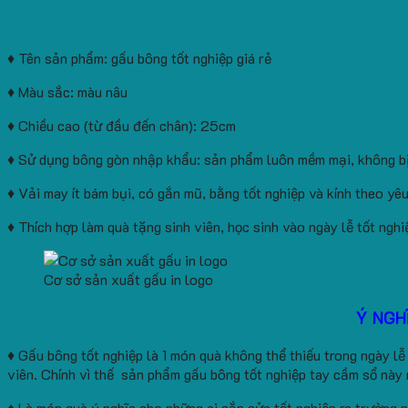
♦ Tên sản phẩm: gấu bông tốt nghiệp giá rẻ
♦ Màu sắc: màu nâu
♦ Chiều cao (từ đầu đến chân): 25cm
♦ Sử dụng bông gòn nhập khẩu: sản phẩm luôn mềm mại, không bị
♦ Vải may ít bám bụi, có gắn mũ, bằng tốt nghiệp và kính theo yê
♦ Thích hợp làm quà tặng sinh viên, học sinh vào ngày lễ tốt nghi
Cơ sở sản xuất gấu in logo
Ý NGH
♦ Gấu bông tốt nghiệp là 1 món quà không thể thiếu trong ngày lễ
viên. Chính vì thế sản phẩm gấu bông tốt nghiệp tay cầm sổ này 
♦ Là món quà ý nghĩa cho những ai sắp sửa tốt nghiệp ra trường 