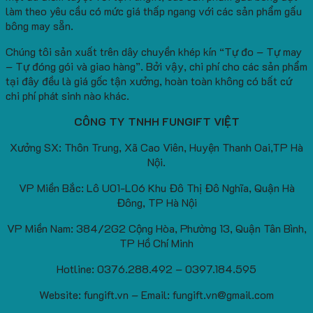
làm theo yêu cầu có mức giá thấp ngang với các sản phẩm gấu
bông may sẵn.
Chúng tôi sản xuất trên dây chuyền khép kín “Tự đo – Tự may
– Tự đóng gói và giao hàng”. Bởi vậy, chi phí cho các sản phẩm
tại đây đều là giá gốc tận xưởng, hoàn toàn không có bất cứ
chi phí phát sinh nào khác.
CÔNG TY TNHH FUNGIFT VIỆT
Xưởng SX: Thôn Trung, Xã Cao Viên, Huyện Thanh Oai,TP Hà
Nội.
VP Miền Bắc: Lô U01-L06 Khu Đô Thị Đô Nghĩa, Quận Hà
Đông, TP Hà Nội
VP Miền Nam: 384/2G2 Cộng Hòa, Phường 13, Quận Tân Bình,
TP Hồ Chí Minh
Hotline: 0376.288.492 – 0397.184.595
Website: fungift.vn – Email: fungift.vn@gmail.com