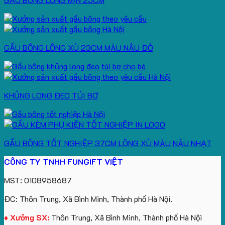
GẤU BÔNG LÔNG XÙ 23CM MÀU NÂU ĐỎ
KHỦNG LONG ĐEO TÚI BƠ
GẤU BÔNG TỐT NGHIỆP 37CM LÔNG XÙ MÀU NÂU NHẠT
CÔNG TY TNHH FUNGIFT VIỆT
MST: 0108958687
ĐC: Thôn Trung, Xã Bình Minh, Thành phố Hà Nội.
♦ Xưởng SX:
Thôn Trung, Xã Bình Minh, Thành phố Hà Nội