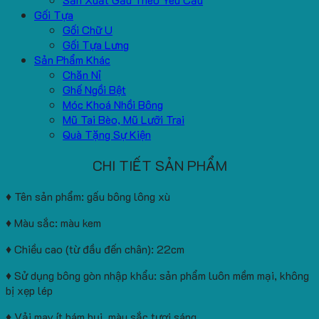
Gối Tựa
Gối Chữ U
Gối Tựa Lưng
Sản Phẩm Khác
Chăn Nỉ
Ghế Ngồi Bệt
Móc Khoá Nhồi Bông
Mũ Tai Bèo, Mũ Lưỡi Trai
Quà Tặng Sự Kiện
CHI TIẾT SẢN PHẨM
♦ Tên sản phẩm: gấu bông lông xù
♦ Màu sắc: màu kem
♦ Chiều cao (từ đầu đến chân): 22cm
♦ Sử dụng bông gòn nhập khẩu: sản phẩm luôn mềm mại, không
bị xẹp lép
♦ Vải may ít bám bụi, màu sắc tươi sáng