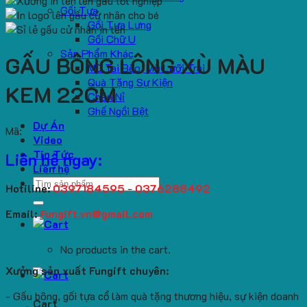
Gối Tựa
Gối Tựa Lưng
Gối Chữ U
Sản Phẩm Khác
GẤU BÔNG LÔNG XÙ MÀU
Mũ Tai Bèo, Mũ Lưỡi Trai
Quà Tặng Sự Kiện
KEM 22CM
Chăn Nỉ
Ghế Ngồi Bệt
Dự Án
Mã:
Video
Tin Tức
Liên hệ ngay:
Liên hệ
Search
Hotiline:
0397184595
-
0376288492
for:
Email:
Fungift.vn@gmail.com
No products in the cart.
Xưởng sản xuất Fungift chuyên:
- Gấu bông, gối tựa cổ làm quà tặng thương hiệu, sự kiện doanh
Cart