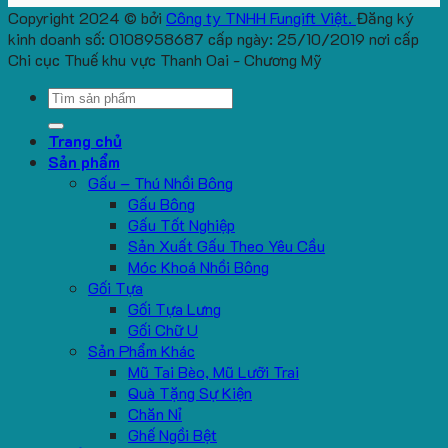
Copyright 2024 © bởi
Công ty TNHH Fungift Việt.
Đăng ký
kinh doanh số: 0108958687 cấp ngày: 25/10/2019 nơi cấp
Chi cục Thuế khu vực Thanh Oai - Chương Mỹ
Search
for:
Trang chủ
Sản phẩm
Gấu – Thú Nhồi Bông
Gấu Bông
Gấu Tốt Nghiệp
Sản Xuất Gấu Theo Yêu Cầu
Móc Khoá Nhồi Bông
Gối Tựa
Gối Tựa Lưng
Gối Chữ U
Sản Phẩm Khác
Mũ Tai Bèo, Mũ Lưỡi Trai
Quà Tặng Sự Kiện
Chăn Nỉ
Ghế Ngồi Bệt