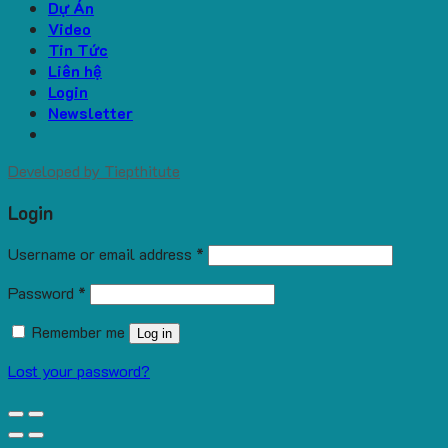
Dự Án
Video
Tin Tức
Liên hệ
Login
Newsletter
Developed by
Tiepthitute
Login
Username or email address
*
Password
*
Remember me
Log in
Lost your password?