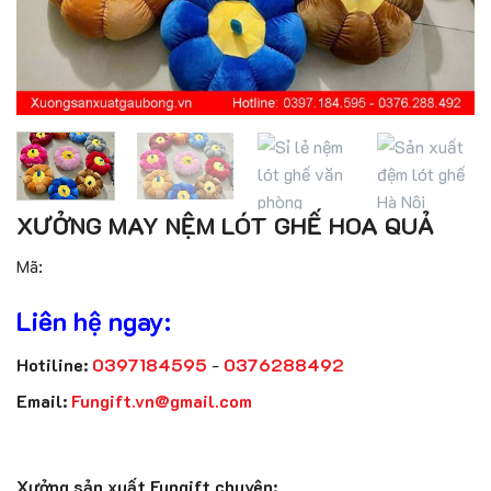
XƯỞNG MAY NỆM LÓT GHẾ HOA QUẢ
Mã:
Liên hệ ngay:
Hotiline:
0397184595
-
0376288492
Email:
Fungift.vn@gmail.com
Xưởng sản xuất Fungift chuyên: