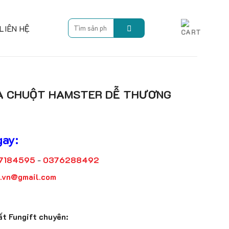
Search
LIÊN HỆ
for:
A CHUỘT HAMSTER DỄ THƯƠNG
gay:
7184595
-
0376288492
t.vn@gmail.com
t Fungift chuyên: