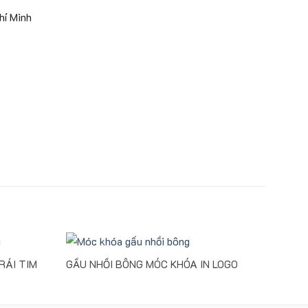
í Minh
RÁI TIM
GẤU NHỒI BÔNG MÓC KHÓA IN LOGO
MẪU 