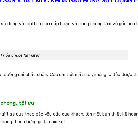
G SẢN XUẤT MÓC KHOÁ GẤU BÔNG SỐ LƯỢNG L
ử dụng vải cotton cao cấp hoặc vải lông nhung làm vỏ gối, bên t
c khóa chuột hamster
 đường chỉ chắc chắn. Các chi tiết mắt mũi, miệng,… đều được th
p
chóng, tối ưu
gift sẽ dựa theo các yêu cầu của khách, lên một bản thiết kế hoàn
 bông theo những gì đã cam kết.