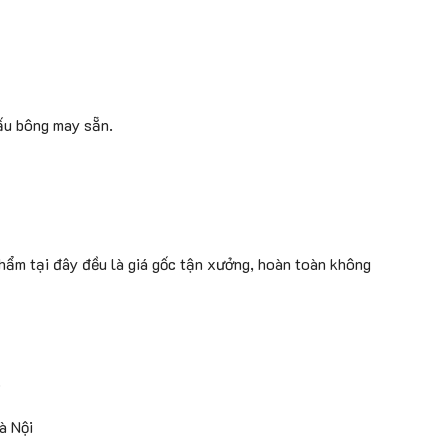
ấu bông may sẵn.
hẩm tại đây đều là giá gốc tận xưởng, hoàn toàn không
.
à Nội