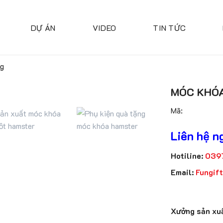
DỰ ÁN
VIDEO
TIN TỨC
ng
MÓC KHÓ
Mã:
Liên hệ n
Hotiline:
039
Email:
Fungif
Xưởng sản xuấ