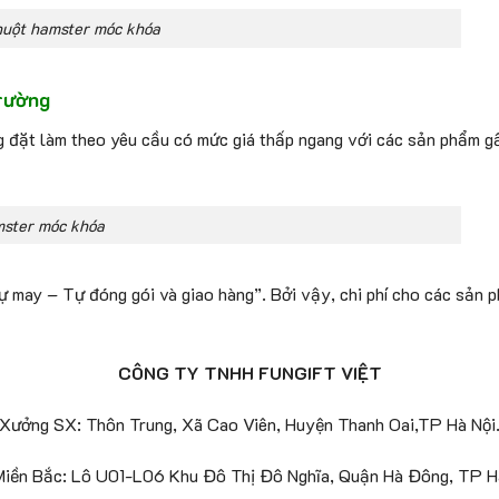
huột hamster móc khóa
trường
ng đặt làm theo yêu cầu có mức giá thấp ngang với các sản phẩm g
ster móc khóa
 may – Tự đóng gói và giao hàng”. Bởi vậy, chi phí cho các sản p
CÔNG TY TNHH FUNGIFT VIỆT
Xưởng SX: Thôn Trung, Xã Cao Viên, Huyện Thanh Oai,TP Hà Nội
iền Bắc: Lô U01-L06 Khu Đô Thị Đô Nghĩa, Quận Hà Đông, TP H