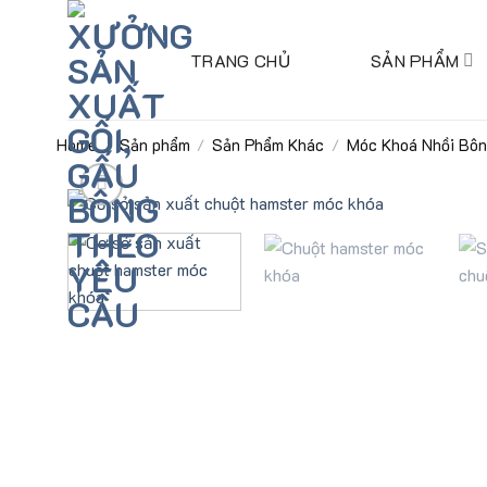
Skip
to
TRANG CHỦ
SẢN PHẨM
content
Home
Sản phẩm
Sản Phẩm Khác
Móc Khoá Nhồi Bô
/
/
/