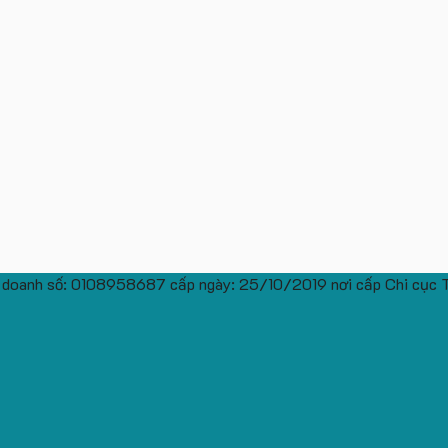
 doanh số: 0108958687 cấp ngày: 25/10/2019 nơi cấp Chi cục 