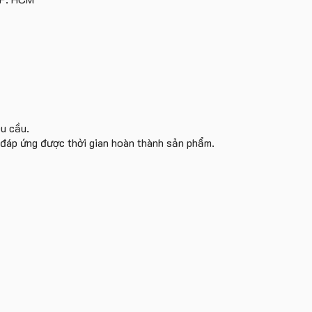
yêu
cầu
êu cầu.
i đáp ứng được thời gian hoàn thành sản phẩm.