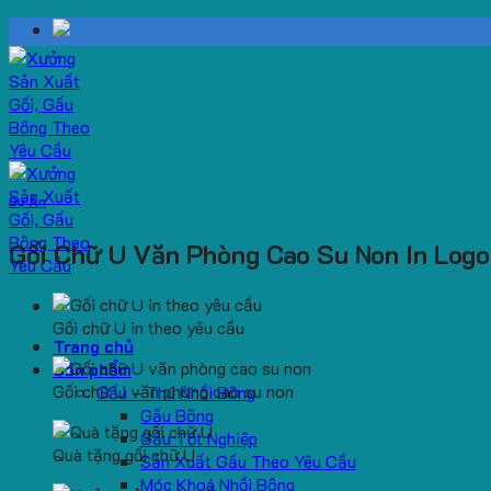
Skip
to
content
Dự Án
Gối Chữ U Văn Phòng Cao Su Non In Log
Gối chữ U in theo yêu cầu
Trang chủ
Sản phẩm
Gối chữ U văn phòng cao su non
Gấu – Thú Nhồi Bông
Gấu Bông
Gấu Tốt Nghiệp
Quà tặng gối chữ U
Sản Xuất Gấu Theo Yêu Cầu
Móc Khoá Nhồi Bông