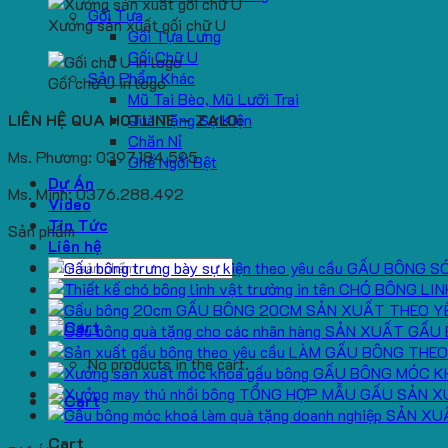
Gối Tựa
Xưởng sản xuất gối chữ U
Gối Tựa Lưng
Gối Chữ U
Sản Phẩm Khác
Gối chữ U in logo
Mũ Tai Bèo, Mũ Lưỡi Trai
LIÊN HỆ QUA HOTLINE – ZALO:
Quà Tặng Sự Kiện
Chăn Nỉ
Ms. Phương: 0397.184.595
Ghế Ngồi Bệt
Dự Án
Ms. Minh: 0376.288.492
Video
Tin Tức
Sản phẩm
Liên hệ
Search
GẤU BÔNG S
for:
CHÓ BÔNG LIN
GẤU BÔNG 20CM SẢN XUẤT THEO Y
SẢN XUẤT GẤU 
LÀM GẤU BÔNG THEO
No products in the cart.
GẤU BÔNG MÓC K
TỔNG HỢP MẪU GẤU SẢN X
SẢN XU
Cart