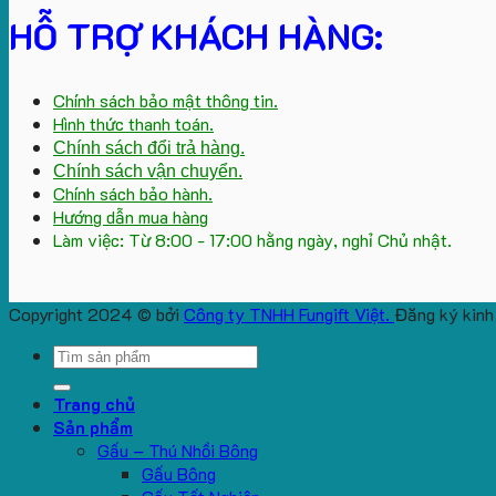
HỖ TRỢ KHÁCH HÀNG:
Chính sách bảo mật thông tin.
Hình thức thanh toán.
Chính sách đổi trả hàng.
Chính sách vận chuyển.
Chính sách bảo hành.
Hướng dẫn mua hàng
Làm việc: Từ 8:00 - 17:00 hằng ngày, nghỉ Chủ nhật.
Copyright 2024 © bởi
Công ty TNHH Fungift Việt.
Đăng ký kinh
Search
for:
Trang chủ
Sản phẩm
Gấu – Thú Nhồi Bông
Gấu Bông