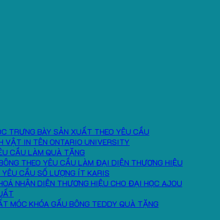
ÓC TRƯNG BÀY SẢN XUẤT THEO YÊU CẦU
H VẬT IN TÊN ONTARIO UNIVERSITY
ÊU CẦU LÀM QUÀ TẶNG
BÔNG THEO YÊU CẦU LÀM ĐẠI DIỆN THƯƠNG HIỆU
 YÊU CẦU SỐ LƯỢNG ÍT KARIS
HOÁ NHẬN DIỆN THƯƠNG HIỆU CHO ĐẠI HỌC AJOU
UẤT
ẤT MÓC KHÓA GẤU BÔNG TEDDY QUÀ TẶNG