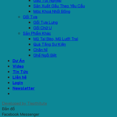
Gấu Tốt Nghiệp
Sản Xuất Gấu Theo Yêu Cầu
Móc Khoá Nhồi Bông
Gối Tựa
Gối Tựa Lưng
Gối Chữ U
Sản Phẩm Khác
Mũ Tai Bèo, Mũ Lưỡi Trai
Quà Tặng Sự Kiện
Chăn Nỉ
Ghế Ngồi Bệt
Dự Án
Video
Tin Tức
Liên hệ
Login
Newsletter
Developed by
Tiepthitute
Bản đồ
Facebook Messenger