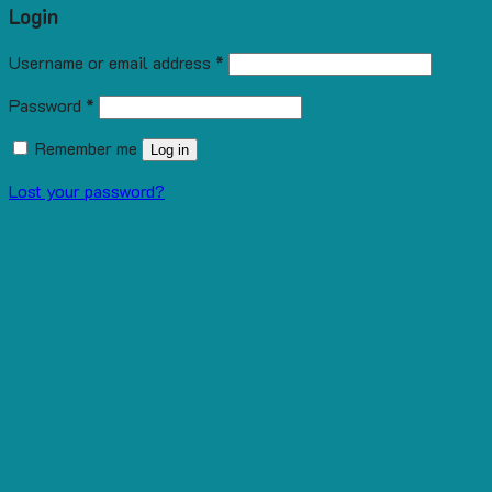
Login
Username or email address
*
Password
*
Remember me
Log in
Lost your password?