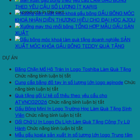
THEO YÊU CẦU SỐ LƯỢNG ÍT KARIS
No products in the cart.
GẤU BÔNG MÓC
KHOÁ NHẬN DIỆN THƯƠNG HIỆU CHO ĐẠI HỌC AJOU
TỔNG HỢP MẪU GẤU SẢN
XUẤT
SẢN
XUẤT MÓC KHÓA GẤU BÔNG TEDDY QUÀ TẶNG
DỰ ÁN
Băng Chặn Mồ Hô Trán In Logo Toshiba Làm Quà Tặng
ở
Chức năng bình luận bị tắt
Băng
Cung cấp băng đô tay in số lượng lớn logo aginode
Chức
ở
Chặn
năng bình luận bị tắt
Cung
Mồ
Quà tặng gối U kê cổ thêu theo yêu cầu cho
cấp
Hô
ở
ATVNCG2026
Chức năng bình luận bị tắt
băng
Trán
Quà
Gấu Bông Mini In Logo Trường Học Làm Quà Tặng Sinh
đô
In
ở
tặng
Viên
Chức năng bình luận bị tắt
tay
Logo
Gấu
gối
Gối Chữ U In Logo Du Lịch Làm Quà Tặng Công Ty Lữ
in
Toshiba
Bông
ở
U
Hành
Chức năng bình luận bị tắt
số
Làm
Mini
Gối
kê
Mẫu gấu koala sản xuất in số lượng lớn logo Trung tâm