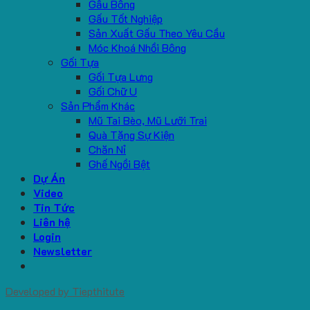
Gấu Bông
Gấu Tốt Nghiệp
Sản Xuất Gấu Theo Yêu Cầu
Móc Khoá Nhồi Bông
Gối Tựa
Gối Tựa Lưng
Gối Chữ U
Sản Phẩm Khác
Mũ Tai Bèo, Mũ Lưỡi Trai
Quà Tặng Sự Kiện
Chăn Nỉ
Ghế Ngồi Bệt
Dự Án
Video
Tin Tức
Liên hệ
Login
Newsletter
Developed by
Tiepthitute