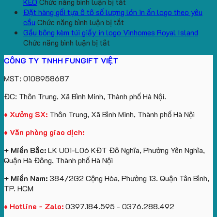
lượng
Quà
ở
In
Chữ
cổ
KEO
Chức năng bình luận bị tắt
lớn
Tặng
Mẫu
Logo
U
thêu
Đặt hàng gối tựa ô tô số lượng lớn in ấn logo theo yêu
logo
ở
gấu
Trường
In
theo
cầu
Chức năng bình luận bị tắt
aginode
Đặt
koala
Học
Logo
yêu
Gấu bông kèm túi giấy in logo Vinhomes Royal Island
ở
hàng
sản
Làm
Du
cầu
Chức năng bình luận bị tắt
Gấu
gối
xuất
Quà
Lịch
cho
CÔNG TY TNHH FUNGIFT VIỆT
bông
tựa
in
Tặng
Làm
ATVNCG2026
kèm
ô
số
Sinh
Quà
MST: 0108958687
túi
tô
lượng
Viên
Tặng
giấy
số
lớn
Công
ĐC: Thôn Trung, Xã Bình Minh, Thành phố Hà Nội.
in
lượng
logo
Ty
logo
lớn
Trung
Lữ
♦ Xưởng SX:
Thôn Trung, Xã Bình Minh, Thành phố Hà Nội
Vinhomes
in
tâm
Hành
♦ Văn phòng giao dịch:
Royal
ấn
KEO
Island
logo
+ Miền Bắc:
LK U01-L06 KĐT Đô Nghĩa, Phường Yên Nghĩa,
theo
Quận Hà Đông, Thành phố Hà Nội
yêu
cầu
+ Miền Nam:
384/2G2 Cộng Hòa, Phường 13. Quận Tân Bình,
TP. HCM
♦ Hotline - Zalo:
0397.184.595 - 0376.288.492