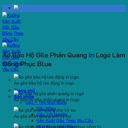
Skip
to
content
Dự Án
Áo Bảo Hộ Gile Phản Quang In Logo Làm
Đồng Phục Blue
Áo gile bảo hộ lao động in logo
Trang chủ
Sản phẩm
Áo bảo hộ gile phản quang in logo
Gấu – Thú Nhồi Bông
Gấu Bông
Gấu Tốt Nghiệp
Áo gile phản quang cho kỹ sư
Sản Xuất Gấu Theo Yêu Cầu
Móc Khoá Nhồi Bông