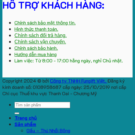
HỖ TRỢ KHÁCH HÀNG:
Chính sách bảo mật thông tin.
Hình thức thanh toán.
Chính sách đổi trả hàng.
Chính sách vận chuyển.
Chính sách bảo hành.
Hướng dẫn mua hàng
Làm việc: Từ 8:00 - 17:00 hằng ngày, nghỉ Chủ nhật.
Copyright 2024 © bởi
Công ty TNHH Fungift Việt.
Đăng ký
kinh doanh số: 0108958687 cấp ngày: 25/10/2019 nơi cấp
Chi cục Thuế khu vực Thanh Oai - Chương Mỹ
Search
for:
Trang chủ
Sản phẩm
Gấu – Thú Nhồi Bông