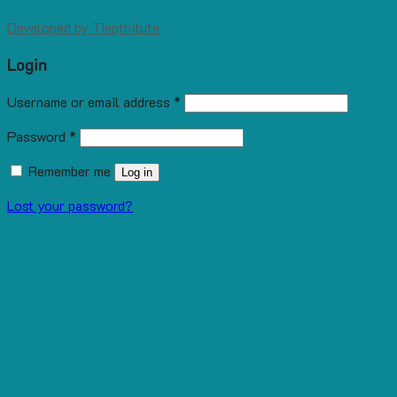
Developed by
Tiepthitute
Login
Username or email address
*
Password
*
Remember me
Log in
Lost your password?