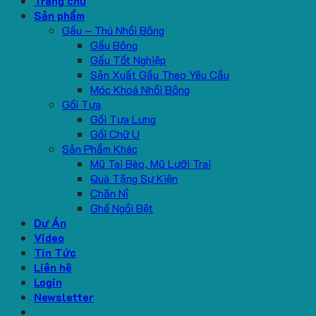
Trang chủ
Sản phẩm
Gấu – Thú Nhồi Bông
Gấu Bông
Gấu Tốt Nghiệp
Sản Xuất Gấu Theo Yêu Cầu
Móc Khoá Nhồi Bông
Gối Tựa
Gối Tựa Lưng
Gối Chữ U
Sản Phẩm Khác
Mũ Tai Bèo, Mũ Lưỡi Trai
Quà Tặng Sự Kiện
Chăn Nỉ
Ghế Ngồi Bệt
Dự Án
Video
Tin Tức
Liên hệ
Login
Newsletter