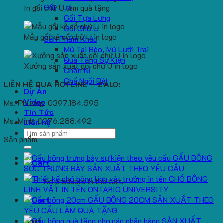
Gối Tựa
In gối chữ U làm quà tặng
Gối Tựa Lưng
Gối Chữ U
Mẫu gối kê cổ chữ U in logo
Sản Phẩm Khác
Mũ Tai Bèo, Mũ Lưỡi Trai
Quà Tặng Sự Kiện
Xưởng sản xuất gối chữ U in logo
Chăn Nỉ
Ghế Ngồi Bệt
LIÊN HỆ QUA HOTLINE – ZALO:
Dự Án
Video
Ms. Phương: 0397.184.595
Tin Tức
Ms. Minh: 0376.288.492
Liên hệ
Search
Sản phẩm
for:
GẤU BÔNG
SÓC TRƯNG BÀY SẢN XUẤT THEO YÊU CẦU
CHÓ BÔNG
No products in the cart.
LINH VẬT IN TÊN ONTARIO UNIVERSITY
GẤU BÔNG 20CM SẢN XUẤT THEO
YÊU CẦU LÀM QUÀ TẶNG
SẢN XUẤT
Cart