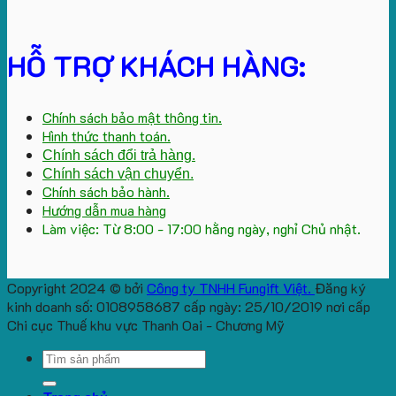
HỖ TRỢ KHÁCH HÀNG:
Chính sách bảo mật thông tin.
Hình thức thanh toán.
Chính sách đổi trả hàng.
Chính sách vận chuyển.
Chính sách bảo hành.
Hướng dẫn mua hàng
Làm việc: Từ 8:00 - 17:00 hằng ngày, nghỉ Chủ nhật.
Copyright 2024 © bởi
Công ty TNHH Fungift Việt.
Đăng ký
kinh doanh số: 0108958687 cấp ngày: 25/10/2019 nơi cấp
Chi cục Thuế khu vực Thanh Oai - Chương Mỹ
Search
for: