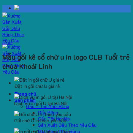
Skip
to
content
Dự Án
Mẫu gối kê cổ chữ u in logo CLB Tuổi trẻ
chùa Khoái Linh
Đặt in gối chữ U giá rẻ
Trang chủ
Sản phẩm
Dịch vụ in gối U tại Hà Nội
Gấu – Thú Nhồi Bông
Gấu Bông
Gấu Tốt Nghiệp
Gối chữ U in theo yêu cầu
Sản Xuất Gấu Theo Yêu Cầu
Móc Khoá Nhồi Bông