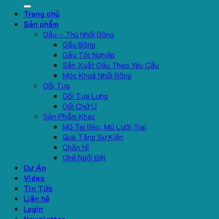
for:
Trang chủ
Sản phẩm
Gấu – Thú Nhồi Bông
Gấu Bông
Gấu Tốt Nghiệp
Sản Xuất Gấu Theo Yêu Cầu
Móc Khoá Nhồi Bông
Gối Tựa
Gối Tựa Lưng
Gối Chữ U
Sản Phẩm Khác
Mũ Tai Bèo, Mũ Lưỡi Trai
Quà Tặng Sự Kiện
Chăn Nỉ
Ghế Ngồi Bệt
Dự Án
Video
Tin Tức
Liên hệ
Login
Newsletter