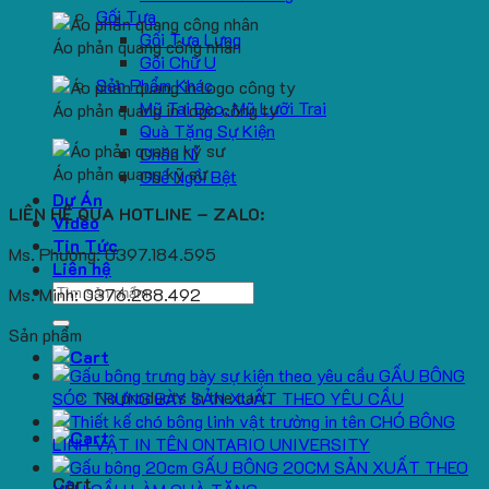
Gối Tựa
Gối Tựa Lưng
Áo phản quang công nhân
Gối Chữ U
Sản Phẩm Khác
Mũ Tai Bèo, Mũ Lưỡi Trai
Áo phản quang in logo công ty
Quà Tặng Sự Kiện
Chăn Nỉ
Áo phản quang kỹ sư
Ghế Ngồi Bệt
Dự Án
LIÊN HỆ QUA HOTLINE – ZALO:
Video
Tin Tức
Ms. Phương: 0397.184.595
Liên hệ
Search
Ms. Minh: 0376.288.492
for:
Sản phẩm
GẤU BÔNG
No products in the cart.
SÓC TRƯNG BÀY SẢN XUẤT THEO YÊU CẦU
CHÓ BÔNG
LINH VẬT IN TÊN ONTARIO UNIVERSITY
GẤU BÔNG 20CM SẢN XUẤT THEO
Cart