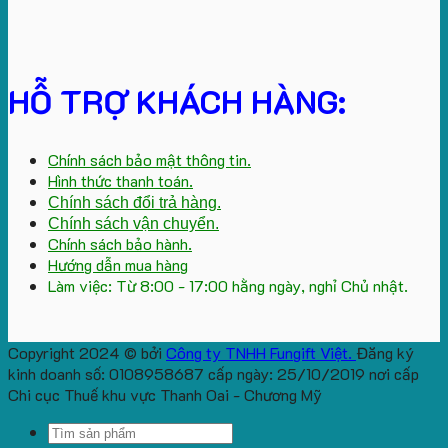
HỖ TRỢ KHÁCH HÀNG:
Chính sách bảo mật thông tin.
Hình thức thanh toán.
Chính sách đổi trả hàng.
Chính sách vận chuyển.
Chính sách bảo hành.
Hướng dẫn mua hàng
Làm việc: Từ 8:00 - 17:00 hằng ngày, nghỉ Chủ nhật.
Copyright 2024 © bởi
Công ty TNHH Fungift Việt.
Đăng ký
kinh doanh số: 0108958687 cấp ngày: 25/10/2019 nơi cấp
Chi cục Thuế khu vực Thanh Oai - Chương Mỹ
Search