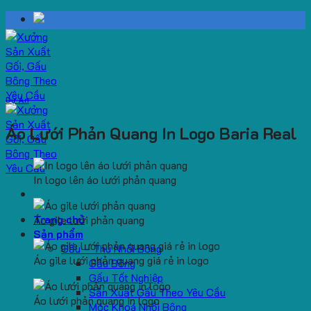
Skip
to
content
Dự Án
Áo Lưới Phản Quang In Logo Baria Real
In logo lên áo lưới phản quang
Trang chủ
Áo gile lưới phản quang
Sản phẩm
Gấu – Thú Nhồi Bông
Áo gile lưới phản quang giá rẻ in logo
Gấu Bông
Gấu Tốt Nghiệp
Sản Xuất Gấu Theo Yêu Cầu
Áo lưới phản quang in logo
Móc Khoá Nhồi Bông