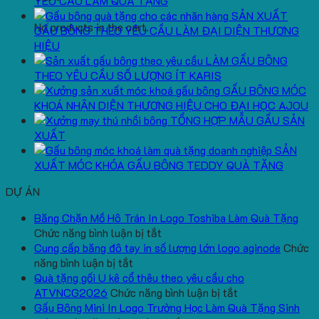
YÊU CẦU LÀM QUÀ TẶNG
SẢN XUẤT
No products in the cart.
GẤU BÔNG THEO YÊU CẦU LÀM ĐẠI DIỆN THƯƠNG
HIỆU
LÀM GẤU BÔNG
THEO YÊU CẦU SỐ LƯỢNG ÍT KARIS
GẤU BÔNG MÓC
KHOÁ NHẬN DIỆN THƯƠNG HIỆU CHO ĐẠI HỌC AJOU
TỔNG HỢP MẪU GẤU SẢN
XUẤT
SẢN
XUẤT MÓC KHÓA GẤU BÔNG TEDDY QUÀ TẶNG
DỰ ÁN
Băng Chặn Mồ Hô Trán In Logo Toshiba Làm Quà Tặng
ở
Chức năng bình luận bị tắt
Băng
Cung cấp băng đô tay in số lượng lớn logo aginode
Chức
ở
Chặn
năng bình luận bị tắt
Cung
Mồ
Quà tặng gối U kê cổ thêu theo yêu cầu cho
cấp
Hô
ở
ATVNCG2026
Chức năng bình luận bị tắt
băng
Trán
Quà
Gấu Bông Mini In Logo Trường Học Làm Quà Tặng Sinh