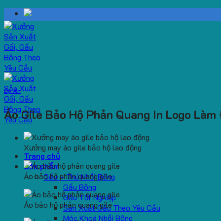
Skip
to
content
Dự Án
Áo Gile Bảo Hộ Phản Quang In Logo Làm
Xưởng may áo gile bảo hộ lao động
Trang chủ
Sản phẩm
Áo bảo hộ phản quang gile
Gấu – Thú Nhồi Bông
Gấu Bông
Gấu Tốt Nghiệp
Áo bảo hộ phản quang gile
Sản Xuất Gấu Theo Yêu Cầu
Móc Khoá Nhồi Bông