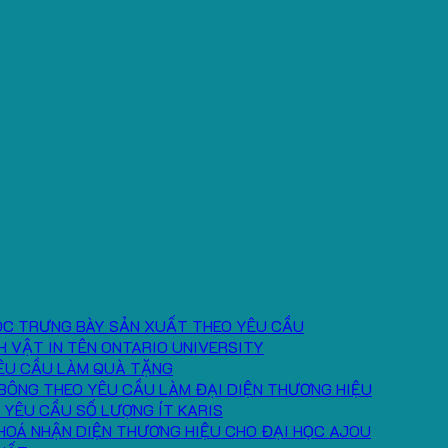
ÓC TRƯNG BÀY SẢN XUẤT THEO YÊU CẦU
H VẬT IN TÊN ONTARIO UNIVERSITY
ÊU CẦU LÀM QUÀ TẶNG
BÔNG THEO YÊU CẦU LÀM ĐẠI DIỆN THƯƠNG HIỆU
 YÊU CẦU SỐ LƯỢNG ÍT KARIS
HOÁ NHẬN DIỆN THƯƠNG HIỆU CHO ĐẠI HỌC AJOU