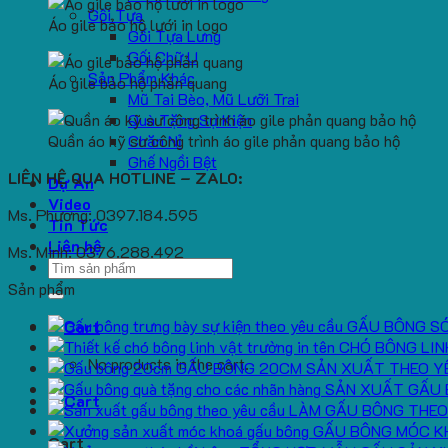
Gối Tựa
Áo gile bảo hộ lưới in logo
Gối Tựa Lưng
Gối Chữ U
Sản Phẩm Khác
Áo gile bảo hộ phản quang
Mũ Tai Bèo, Mũ Lưỡi Trai
Quà Tặng Sự Kiện
Quần áo kỹ sư công trình áo gile phản quang bảo hộ
Chăn Nỉ
Ghế Ngồi Bệt
LIÊN HỆ QUA HOTLINE – ZALO:
Dự Án
Video
Ms. Phương: 0397.184.595
Tin Tức
Liên hệ
Ms. Minh: 0376.288.492
Search
for:
Sản phẩm
GẤU BÔNG S
CHÓ BÔNG LIN
No products in the cart.
GẤU BÔNG 20CM SẢN XUẤT THEO Y
SẢN XUẤT GẤU 
LÀM GẤU BÔNG THEO
GẤU BÔNG MÓC K
Cart