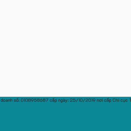
 doanh số: 0108958687 cấp ngày: 25/10/2019 nơi cấp Chi cục 