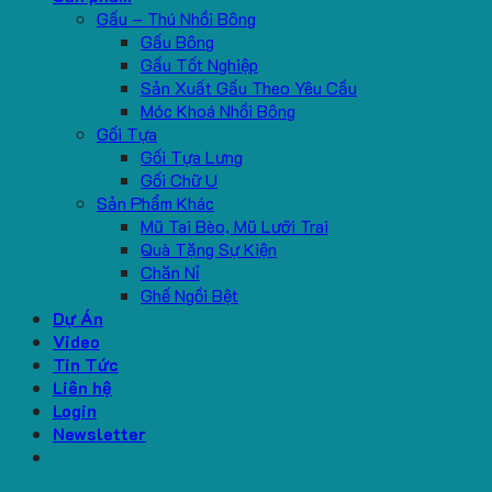
Gấu – Thú Nhồi Bông
Gấu Bông
Gấu Tốt Nghiệp
Sản Xuất Gấu Theo Yêu Cầu
Móc Khoá Nhồi Bông
Gối Tựa
Gối Tựa Lưng
Gối Chữ U
Sản Phẩm Khác
Mũ Tai Bèo, Mũ Lưỡi Trai
Quà Tặng Sự Kiện
Chăn Nỉ
Ghế Ngồi Bệt
Dự Án
Video
Tin Tức
Liên hệ
Login
Newsletter