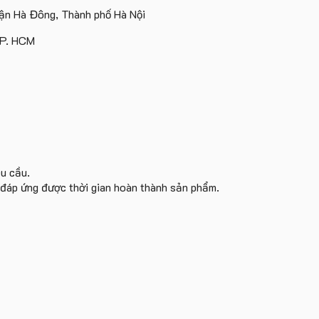
Island
ấn
Lữ
tâm
n Hà Đông, Thành phố Hà Nội
logo
Hành
KEO
theo
TP. HCM
yêu
cầu
êu cầu.
i đáp ứng được thời gian hoàn thành sản phẩm.