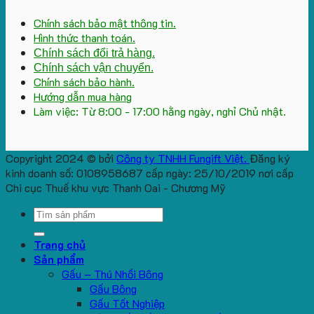
Chính sách bảo mật thông tin.
Hình thức thanh toán.
Chính sách đổi trả hàng.
Chính sách vận chuyển.
Chính sách bảo hành.
Hướng dẫn mua hàng
Làm việc: Từ 8:00 - 17:00 hằng ngày, nghỉ Chủ nhật.
Copyright 2024 © bởi
Công ty TNHH Fungift Việt.
Đăng ký
kinh doanh số: 0108958687 cấp ngày: 25/10/2019 nơi cấp
Chi cục Thuế khu vực Thanh Oai - Chương Mỹ
Search
for:
Trang chủ
Sản phẩm
Gấu – Thú Nhồi Bông
Gấu Bông
Gấu Tốt Nghiệp