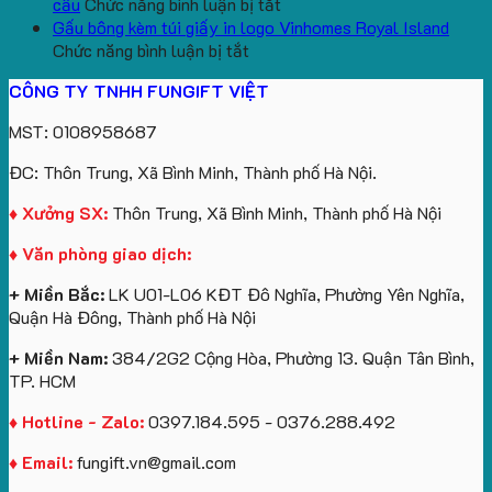
logo
ở
gấu
Trường
In
theo
cầu
Chức năng bình luận bị tắt
aginode
Đặt
koala
Học
Logo
yêu
Gấu bông kèm túi giấy in logo Vinhomes Royal Island
ở
hàng
sản
Làm
Du
cầu
Chức năng bình luận bị tắt
Gấu
gối
xuất
Quà
Lịch
cho
CÔNG TY TNHH FUNGIFT VIỆT
bông
tựa
in
Tặng
Làm
ATVNCG2026
kèm
ô
số
Sinh
Quà
MST: 0108958687
túi
tô
lượng
Viên
Tặng
giấy
số
lớn
Công
ĐC: Thôn Trung, Xã Bình Minh, Thành phố Hà Nội.
in
lượng
logo
Ty
logo
lớn
Trung
Lữ
♦ Xưởng SX:
Thôn Trung, Xã Bình Minh, Thành phố Hà Nội
Vinhomes
in
tâm
Hành
♦ Văn phòng giao dịch:
Royal
ấn
KEO
Island
logo
+ Miền Bắc:
LK U01-L06 KĐT Đô Nghĩa, Phường Yên Nghĩa,
theo
Quận Hà Đông, Thành phố Hà Nội
yêu
cầu
+ Miền Nam:
384/2G2 Cộng Hòa, Phường 13. Quận Tân Bình,
TP. HCM
♦ Hotline - Zalo:
0397.184.595 - 0376.288.492
♦ Email:
fungift.vn@gmail.com