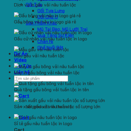
Gối Tựa
Dịch vụ in gấu vải nâu tuần lộc
Gối Tựa Lưng
Gối Chữ U
Gấu bông vải nâu in logo giá rẻ
Sản Phẩm Khác
Mũ Tai Bèo, Mũ Lưỡi Trai
Quà Tặng Sự Kiện
Gấu cử nhân vải nâu tuần lộc in logo
Chăn Nỉ
Ghế Ngồi Bệt
Dự Án
Mẫu gấu vải nâu tuần lộc
Video
Tin Tức
Liên hệ
May in gấu bông vải nâu tuần lộc
Search
for:
Quà tặng gấu bông vải tuần lộc in tên
Sản xuất gấu vải nâu tuần lộc số lượng lớn
No products in the cart.
Sỉ lẻ gấu nâu tuần lộc in logo
Cart