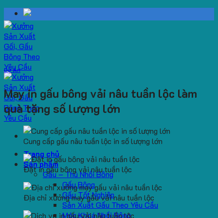
Skip
to
content
Dự Án
May in gấu bông vải nâu tuần lộc làm
quà tặng số lượng lớn
Cung cấp gấu nâu tuần lộc in số lượng lớn
Trang chủ
Sản phẩm
Đặt in gấu bông vải nâu tuần lộc
Gấu – Thú Nhồi Bông
Gấu Bông
Gấu Tốt Nghiệp
Địa chỉ xưởng may gấu vải nâu tuần lộc
Sản Xuất Gấu Theo Yêu Cầu
Móc Khoá Nhồi Bông