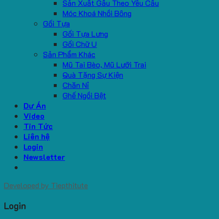
Sản Xuất Gấu Theo Yêu Cầu
Móc Khoá Nhồi Bông
Gối Tựa
Gối Tựa Lưng
Gối Chữ U
Sản Phẩm Khác
Mũ Tai Bèo, Mũ Lưỡi Trai
Quà Tặng Sự Kiện
Chăn Nỉ
Ghế Ngồi Bệt
Dự Án
Video
Tin Tức
Liên hệ
Login
Newsletter
Developed by
Tiepthitute
Login