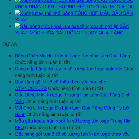
KHOÁ NHẬN DIỆN THƯƠNG HIỆU CHO ĐẠI HỌC AJOU
TỔNG HỢP MẪU GẤU SẢN
XUẤT
SẢN
XUẤT MÓC KHÓA GẤU BÔNG TEDDY QUÀ TẶNG
DỰ ÁN
Băng Chặn Mồ Hô Trán In Logo Toshiba Làm Quà Tặng
ở
Chức năng bình luận bị tắt
Băng
Cung cấp băng đô tay in số lượng lớn logo aginode
Chức
ở
Chặn
năng bình luận bị tắt
Cung
Mồ
Quà tặng gối U kê cổ thêu theo yêu cầu cho
cấp
Hô
ở
ATVNCG2026
Chức năng bình luận bị tắt
băng
Trán
Quà
Gấu Bông Mini In Logo Trường Học Làm Quà Tặng Sinh
đô
In
ở
tặng
Viên
Chức năng bình luận bị tắt
tay
Logo
Gấu
gối
Gối Chữ U In Logo Du Lịch Làm Quà Tặng Công Ty Lữ
in
Toshiba
Bông
ở
U
Hành
Chức năng bình luận bị tắt
số
Làm
Mini
Gối
kê
Mẫu gấu koala sản xuất in số lượng lớn logo Trung tâm
lượng
Quà
ở
In
Chữ
cổ
KEO
Chức năng bình luận bị tắt
lớn
Tặng
Mẫu
Logo
U
thêu
Đặt hàng gối tựa ô tô số lượng lớn in ấn logo theo yêu