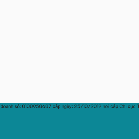
 doanh số: 0108958687 cấp ngày: 25/10/2019 nơi cấp Chi cục 