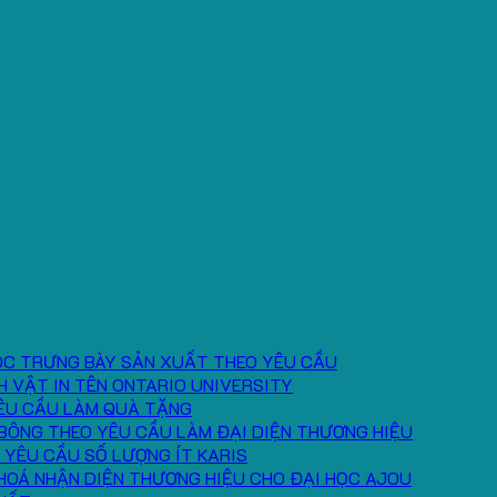
ÓC TRƯNG BÀY SẢN XUẤT THEO YÊU CẦU
H VẬT IN TÊN ONTARIO UNIVERSITY
ÊU CẦU LÀM QUÀ TẶNG
BÔNG THEO YÊU CẦU LÀM ĐẠI DIỆN THƯƠNG HIỆU
 YÊU CẦU SỐ LƯỢNG ÍT KARIS
HOÁ NHẬN DIỆN THƯƠNG HIỆU CHO ĐẠI HỌC AJOU