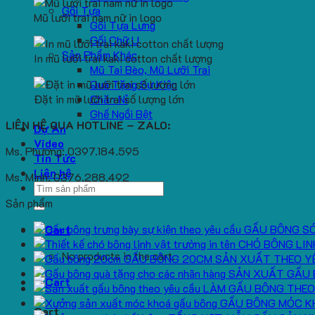
Gối Tựa
Mũ lưỡi trai nam nữ in logo
Gối Tựa Lưng
Gối Chữ U
Sản Phẩm Khác
In mũ lưỡi trai kaki cotton chất lượng
Mũ Tai Bèo, Mũ Lưỡi Trai
Quà Tặng Sự Kiện
Đặt in mũ lưỡi trai số lượng lớn
Chăn Nỉ
Ghế Ngồi Bệt
LIÊN HỆ QUA HOTLINE – ZALO:
Dự Án
Video
Ms. Phương: 0397.184.595
Tin Tức
Liên hệ
Ms. Minh: 0376.288.492
Search
for:
Sản phẩm
GẤU BÔNG S
CHÓ BÔNG LIN
No products in the cart.
GẤU BÔNG 20CM SẢN XUẤT THEO Y
SẢN XUẤT GẤU 
LÀM GẤU BÔNG THEO
GẤU BÔNG MÓC K
Cart