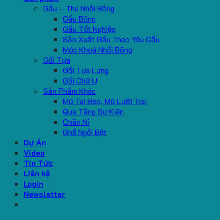
Gấu – Thú Nhồi Bông
Gấu Bông
Gấu Tốt Nghiệp
Sản Xuất Gấu Theo Yêu Cầu
Móc Khoá Nhồi Bông
Gối Tựa
Gối Tựa Lưng
Gối Chữ U
Sản Phẩm Khác
Mũ Tai Bèo, Mũ Lưỡi Trai
Quà Tặng Sự Kiện
Chăn Nỉ
Ghế Ngồi Bệt
Dự Án
Video
Tin Tức
Liên hệ
Login
Newsletter