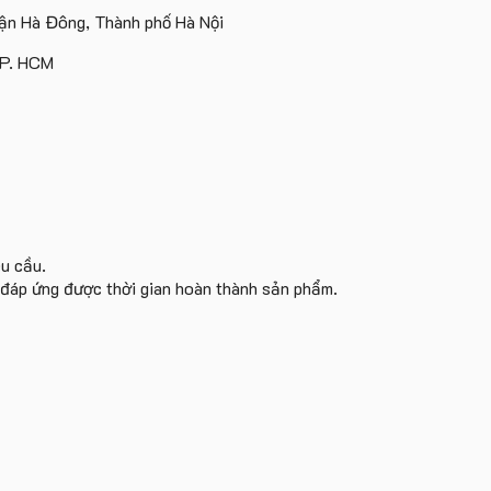
Island
ấn
Lữ
tâm
n Hà Đông, Thành phố Hà Nội
logo
Hành
KEO
theo
TP. HCM
yêu
cầu
êu cầu.
i đáp ứng được thời gian hoàn thành sản phẩm.