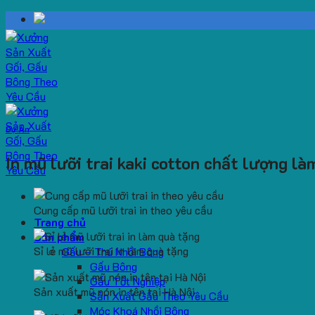
Skip
to
content
Dự Án
In mũ lưỡi trai kaki cotton chất lượng l
Cung cấp mũ lưỡi trai in theo yêu cầu
Trang chủ
Sản phẩm
Sỉ lẻ mũ lưỡi trai in làm quà tặng
Gấu – Thú Nhồi Bông
Gấu Bông
Gấu Tốt Nghiệp
Sản xuất mũ nón in tên tại Hà Nội
Sản Xuất Gấu Theo Yêu Cầu
Móc Khoá Nhồi Bông