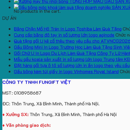
TỔNG HỢP MẪU GẤU SẢN X
SẢN XU
No products in the cart.
DỰ ÁN
Băng Chặn Mồ Hô Trán In Logo Toshiba Làm Quà Tặng
Chứ
Cung cấp băng đô tay in số lượng lớn logo aginode
Chức nă
Quà tặng gối U kê cổ thêu theo yêu cầu cho ATVNCG202
Gấu Bông Mini In Logo Trường Học Làm Quà Tặng Sinh Viê
Gối Chữ U In Logo Du Lịch Làm Quà Tặng Công Ty Lữ Hàn
Mẫu gấu koala sản xuất in số lượng lớn logo Trung tâm K
Đặt hàng gối tựa ô tô số lượng lớn in ấn logo theo yêu cầu
Gấu bông kèm túi giấy in logo Vinhomes Royal Island
Chức 
CÔNG TY TNHH FUNGIFT VIỆT
MST: 0108958687
ĐC: Thôn Trung, Xã Bình Minh, Thành phố Hà Nội.
♦ Xưởng SX:
Thôn Trung, Xã Bình Minh, Thành phố Hà Nội
♦ Văn phòng giao dịch: