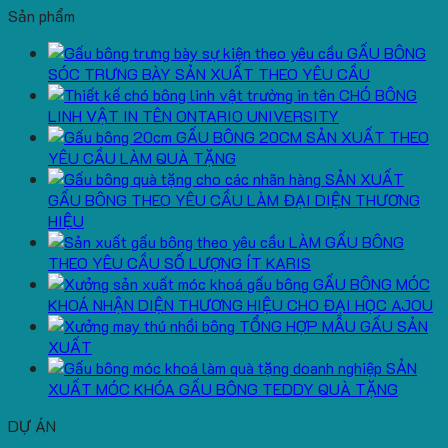
Sản phẩm
GẤU BÔNG
SÓC TRƯNG BÀY SẢN XUẤT THEO YÊU CẦU
CHÓ BÔNG
LINH VẬT IN TÊN ONTARIO UNIVERSITY
GẤU BÔNG 20CM SẢN XUẤT THEO
YÊU CẦU LÀM QUÀ TẶNG
SẢN XUẤT
GẤU BÔNG THEO YÊU CẦU LÀM ĐẠI DIỆN THƯƠNG
HIỆU
LÀM GẤU BÔNG
THEO YÊU CẦU SỐ LƯỢNG ÍT KARIS
GẤU BÔNG MÓC
KHOÁ NHẬN DIỆN THƯƠNG HIỆU CHO ĐẠI HỌC AJOU
TỔNG HỢP MẪU GẤU SẢN
XUẤT
SẢN
XUẤT MÓC KHÓA GẤU BÔNG TEDDY QUÀ TẶNG
DỰ ÁN