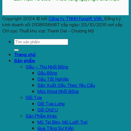
Copyright 2024 © bởi
Công ty TNHH Fungift Việt.
Đăng ký
kinh doanh số: 0108958687 cấp ngày: 25/10/2019 nơi cấp
Chi cục Thuế khu vực Thanh Oai - Chương Mỹ
Search
for:
Trang chủ
Sản phẩm
Gấu – Thú Nhồi Bông
Gấu Bông
Gấu Tốt Nghiệp
Sản Xuất Gấu Theo Yêu Cầu
Móc Khoá Nhồi Bông
Gối Tựa
Gối Tựa Lưng
Gối Chữ U
Sản Phẩm Khác
Mũ Tai Bèo, Mũ Lưỡi Trai
Quà Tặng Sự Kiện