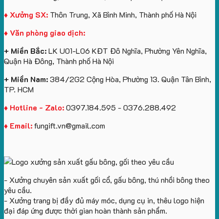
Yêu
Chữ
Logo:
tặng
quà
Cầu
U
Bình
tặng
♦ Xưởng SX:
Thôn Trung, Xã Bình Minh, Thành phố Hà Nội
Số
In
Giữ
♦ Văn phòng giao dịch:
Lượng
Logo
Nhiệt
Ít
Và
+ Miền Bắc:
LK U01-L06 KĐT Đô Nghĩa, Phường Yên Nghĩa,
Gấu
Quận Hà Đông, Thành phố Hà Nội
Bông
+ Miền Nam:
384/2G2 Cộng Hòa, Phường 13. Quận Tân Bình,
TP. HCM
♦ Hotline - Zalo:
0397.184.595 - 0376.288.492
♦ Email:
fungift.vn@gmail.com
- Xưởng chuyên sản xuất gối cổ, gấu bông, thú nhồi bông theo
yêu cầu.
- Xưởng trang bị đầy đủ máy móc, dụng cụ in, thêu logo hiện
đại đáp ứng được thời gian hoàn thành sản phẩm.