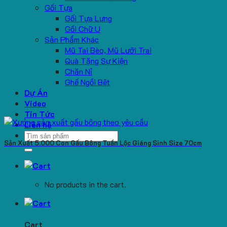
Gối Tựa
Gối Tựa Lưng
Gối Chữ U
Sản Phẩm Khác
Mũ Tai Bèo, Mũ Lưỡi Trai
Quà Tặng Sự Kiện
Chăn Nỉ
Ghế Ngồi Bệt
Dự Án
Video
Tin Tức
Liên hệ
Search
Sản Xuất 5.000 Con Gấu Bông Tuần Lộc Giáng Sinh Size 70cm
for:
No products in the cart.
Cart