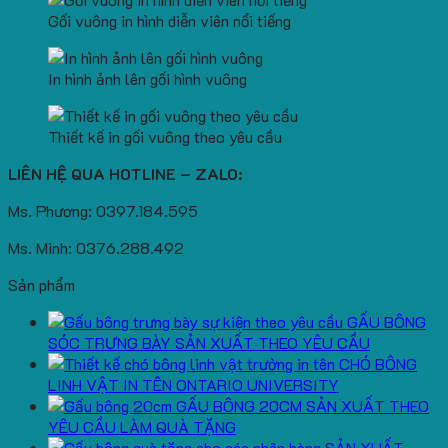
Gối vuông in hình diễn viên nổi tiếng
In hình ảnh lên gối hình vuông
Thiết kế in gối vuông theo yêu cầu
LIÊN HỆ QUA HOTLINE – ZALO:
Ms. Phương: 0397.184.595
Ms. Minh: 0376.288.492
Sản phẩm
GẤU BÔNG
SÓC TRƯNG BÀY SẢN XUẤT THEO YÊU CẦU
CHÓ BÔNG
LINH VẬT IN TÊN ONTARIO UNIVERSITY
GẤU BÔNG 20CM SẢN XUẤT THEO
YÊU CẦU LÀM QUÀ TẶNG
SẢN XUẤT