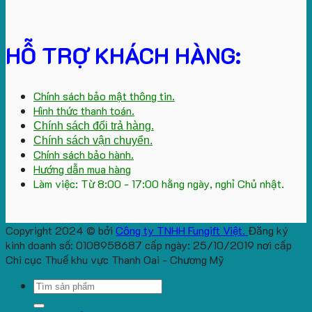
HỖ TRỢ KHÁCH HÀNG:
Chính sách bảo mật thông tin.
Hình thức thanh toán.
Chính sách đổi trả hàng.
Chính sách vận chuyển.
Chính sách bảo hành.
Hướng dẫn mua hàng
Làm việc: Từ 8:00 - 17:00 hằng ngày, nghỉ Chủ nhật.
Copyright 2024 © bởi
Công ty TNHH Fungift Việt.
Đăng ký
kinh doanh số: 0108958687 cấp ngày: 25/10/2019 nơi cấp
Chi cục Thuế khu vực Thanh Oai - Chương Mỹ
Search
for: