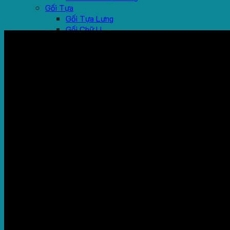
Gối Tựa
Gối Tựa Lưng
Gối Chữ U
Sản Phẩm Khác
Mũ Tai Bèo, Mũ Lưỡi Trai
Quà Tặng Sự Kiện
Chăn Nỉ
Ghế Ngồi Bệt
Dự Án
Video
Tin Tức
Liên hệ
Search
for:
No products in the cart.
Cart