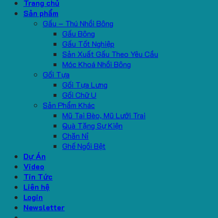
Trang chủ
Sản phẩm
Gấu – Thú Nhồi Bông
Gấu Bông
Gấu Tốt Nghiệp
Sản Xuất Gấu Theo Yêu Cầu
Móc Khoá Nhồi Bông
Gối Tựa
Gối Tựa Lưng
Gối Chữ U
Sản Phẩm Khác
Mũ Tai Bèo, Mũ Lưỡi Trai
Quà Tặng Sự Kiện
Chăn Nỉ
Ghế Ngồi Bệt
Dự Án
Video
Tin Tức
Liên hệ
Login
Newsletter