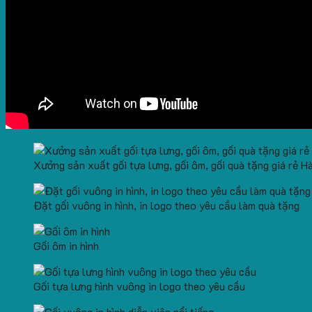
No products in the cart.
Xưởng sản xuất gối tựa lưng, gối ôm, gối quà tặng giá rẻ H
Đặt gối vuông in hình, in logo theo yêu cầu làm quà tặng
Gối ôm in hình
Gối tựa lưng hình vuông in logo theo yêu cầu