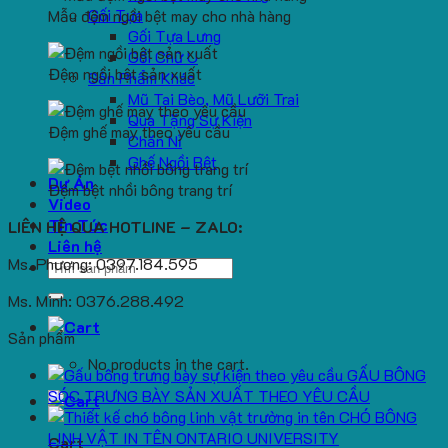
Gối Tựa
Mẫu đệm ngồi bệt may cho nhà hàng
Gối Tựa Lưng
Gối Chữ U
Đệm ngồi bệt sản xuất
Sản Phẩm Khác
Mũ Tai Bèo, Mũ Lưỡi Trai
Quà Tặng Sự Kiện
Đệm ghế may theo yêu cầu
Chăn Nỉ
Ghế Ngồi Bệt
Dự Án
Đệm bệt nhồi bông trang trí
Video
Tin Tức
LIÊN HỆ QUA HOTLINE – ZALO:
Liên hệ
Ms. Phương: 0397.184.595
Search
for:
Ms. Minh: 0376.288.492
Sản phẩm
No products in the cart.
GẤU BÔNG
SÓC TRƯNG BÀY SẢN XUẤT THEO YÊU CẦU
CHÓ BÔNG
LINH VẬT IN TÊN ONTARIO UNIVERSITY
Cart