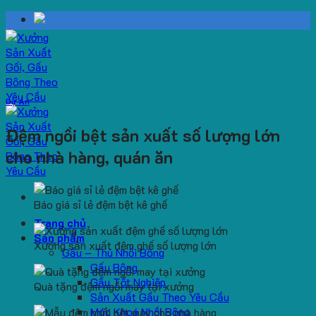
Skip
to
content
Dự Án
Đệm ngồi bệt sản xuất số lượng lớn
cho nhà hàng, quán ăn
Báo giá sỉ lẻ đệm bệt kê ghế
Trang chủ
Sản phẩm
Xưởng sản xuất đệm ghế số lượng lớn
Gấu – Thú Nhồi Bông
Gấu Bông
Gấu Tốt Nghiệp
Quà tặng đệm ngồi may tại xưởng
Sản Xuất Gấu Theo Yêu Cầu
Móc Khoá Nhồi Bông