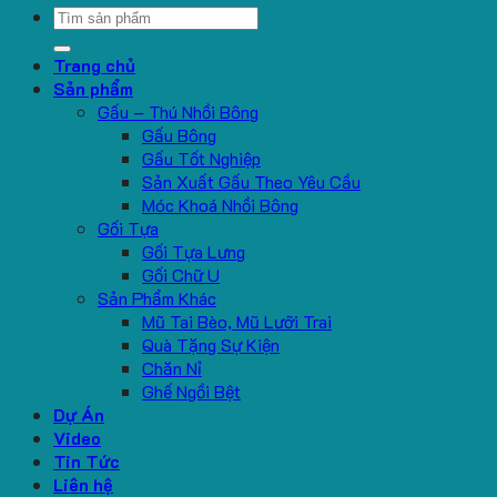
Search
for:
Trang chủ
Sản phẩm
Gấu – Thú Nhồi Bông
Gấu Bông
Gấu Tốt Nghiệp
Sản Xuất Gấu Theo Yêu Cầu
Móc Khoá Nhồi Bông
Gối Tựa
Gối Tựa Lưng
Gối Chữ U
Sản Phẩm Khác
Mũ Tai Bèo, Mũ Lưỡi Trai
Quà Tặng Sự Kiện
Chăn Nỉ
Ghế Ngồi Bệt
Dự Án
Video
Tin Tức
Liên hệ