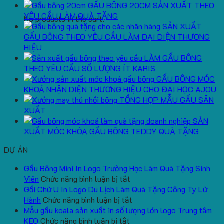
GẤU BÔNG 20CM SẢN XUẤT THEO
YÊU CẦU LÀM QUÀ TẶNG
No products in the cart.
SẢN XUẤT
GẤU BÔNG THEO YÊU CẦU LÀM ĐẠI DIỆN THƯƠNG
HIỆU
LÀM GẤU BÔNG
THEO YÊU CẦU SỐ LƯỢNG ÍT KARIS
GẤU BÔNG MÓC
KHOÁ NHẬN DIỆN THƯƠNG HIỆU CHO ĐẠI HỌC AJOU
TỔNG HỢP MẪU GẤU SẢN
XUẤT
SẢN
XUẤT MÓC KHÓA GẤU BÔNG TEDDY QUÀ TẶNG
DỰ ÁN
Gấu Bông Mini In Logo Trường Học Làm Quà Tặng Sinh
ở
Viên
Chức năng bình luận bị tắt
Gấu
Gối Chữ U In Logo Du Lịch Làm Quà Tặng Công Ty Lữ
Bông
ở
Hành
Chức năng bình luận bị tắt
Mini
Gối
Mẫu gấu koala sản xuất in số lượng lớn logo Trung tâm
ở
In
Chữ
KEO
Chức năng bình luận bị tắt