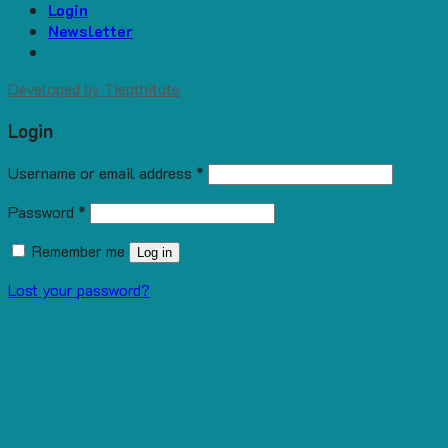
Login
Newsletter
Developed by
Tiepthitute
Login
Username or email address
*
Password
*
Remember me
Log in
Lost your password?