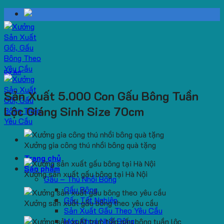
Skip
to
content
Dự Án
Sản Xuất 5.000 Con Gấu Bông Tuần
Lộc Giáng Sinh Size 70cm
Xưởng gia công thú nhồi bông quà tặng
Trang chủ
Sản phẩm
Xưởng sản xuất gấu bông tại Hà Nội
Gấu – Thú Nhồi Bông
Gấu Bông
Gấu Tốt Nghiệp
Xưởng sản xuất gấu bông theo yêu cầu
Sản Xuất Gấu Theo Yêu Cầu
Móc Khoá Nhồi Bông