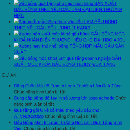
SẢN XUẤT
GẤU BÔNG THEO YÊU CẦU LÀM ĐẠI DIỆN THƯƠNG
HIỆU
LÀM GẤU BÔNG
THEO YÊU CẦU SỐ LƯỢNG ÍT KARIS
GẤU BÔNG MÓC
KHOÁ NHẬN DIỆN THƯƠNG HIỆU CHO ĐẠI HỌC AJOU
TỔNG HỢP MẪU GẤU SẢN
XUẤT
SẢN
XUẤT MÓC KHÓA GẤU BÔNG TEDDY QUÀ TẶNG
DỰ ÁN
Băng Chặn Mồ Hô Trán In Logo Toshiba Làm Quà Tặng
ở
Chức năng bình luận bị tắt
Băng
Cung cấp băng đô tay in số lượng lớn logo aginode
Chức
ở
Chặn
năng bình luận bị tắt
Cung
Mồ
Quà tặng gối U kê cổ thêu theo yêu cầu cho
cấp
Hô
ở
ATVNCG2026
Chức năng bình luận bị tắt
băng
Trán
Quà
Gấu Bông Mini In Logo Trường Học Làm Quà Tặng Sinh
đô
In
ở
tặng
Viên
Chức năng bình luận bị tắt