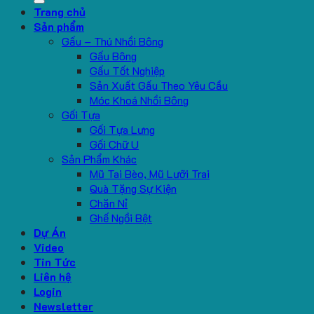
Trang chủ
Sản phẩm
Gấu – Thú Nhồi Bông
Gấu Bông
Gấu Tốt Nghiệp
Sản Xuất Gấu Theo Yêu Cầu
Móc Khoá Nhồi Bông
Gối Tựa
Gối Tựa Lưng
Gối Chữ U
Sản Phẩm Khác
Mũ Tai Bèo, Mũ Lưỡi Trai
Quà Tặng Sự Kiện
Chăn Nỉ
Ghế Ngồi Bệt
Dự Án
Video
Tin Tức
Liên hệ
Login
Newsletter