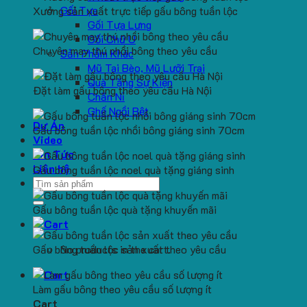
Gối Tựa
Xưởng sản xuất trực tiếp gấu bông tuần lộc
Gối Tựa Lưng
Gối Chữ U
Chuyên may thú nhồi bông theo yêu cầu
Sản Phẩm Khác
Mũ Tai Bèo, Mũ Lưỡi Trai
Quà Tặng Sự Kiện
Đặt làm gấu bông theo yêu cầu Hà Nội
Chăn Nỉ
Ghế Ngồi Bệt
Dự Án
Gấu bông tuần lộc nhồi bông giáng sinh 70cm
Video
Tin Tức
Liên hệ
Gấu bông tuần lộc noel quà tặng giáng sinh
Search
for:
Gấu bông tuần lộc quà tặng khuyến mãi
Gấu bông tuần lộc sản xuất theo yêu cầu
No products in the cart.
Làm gấu bông theo yêu cầu số lượng ít
Cart