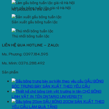
Làm gấu bông tuần lộc giá rẻ Hà Nội
No products in the cart.
Sản xuất gấu bông tuần lộc
Thú nhồi bông tuần lộc
LIÊN HỆ QUA HOTLINE – ZALO:
Ms. Phương: 0397.184.595
Ms. Minh: 0376.288.492
Sản phẩm
GẤU BÔNG
SÓC TRƯNG BÀY SẢN XUẤT THEO YÊU CẦU
CHÓ BÔNG
LINH VẬT IN TÊN ONTARIO UNIVERSITY
GẤU BÔNG 20CM SẢN XUẤT THEO
YÊU CẦU LÀM QUÀ TẶNG