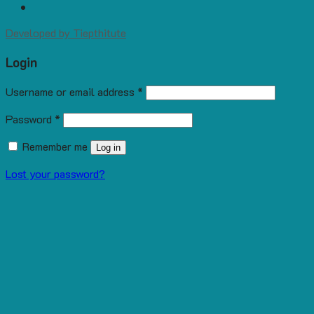
Developed by
Tiepthitute
Login
Username or email address
*
Password
*
Remember me
Log in
Lost your password?