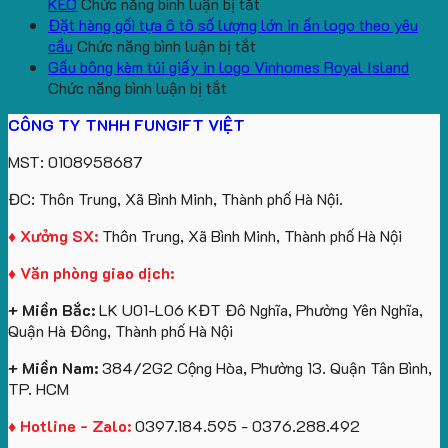
lượng
Quà
ở
In
Chữ
cổ
KEO
Chức năng bình luận bị tắt
lớn
Tặng
Mẫu
Logo
U
thêu
Đặt hàng gối tựa ô tô số lượng lớn in ấn logo theo yêu
logo
ở
gấu
Trường
In
theo
cầu
Chức năng bình luận bị tắt
aginode
Đặt
koala
Học
Logo
yêu
Gấu bông kèm túi giấy in logo Vinhomes Royal Island
ở
hàng
sản
Làm
Du
cầu
Chức năng bình luận bị tắt
Gấu
gối
xuất
Quà
Lịch
cho
CÔNG TY TNHH FUNGIFT VIỆT
bông
tựa
in
Tặng
Làm
ATVNCG2026
kèm
ô
số
Sinh
Quà
MST: 0108958687
túi
tô
lượng
Viên
Tặng
giấy
số
lớn
Công
ĐC: Thôn Trung, Xã Bình Minh, Thành phố Hà Nội.
in
lượng
logo
Ty
logo
lớn
Trung
Lữ
♦ Xưởng SX:
Thôn Trung, Xã Bình Minh, Thành phố Hà Nội
Vinhomes
in
tâm
Hành
♦ Văn phòng giao dịch:
Royal
ấn
KEO
Island
logo
+ Miền Bắc:
LK U01-L06 KĐT Đô Nghĩa, Phường Yên Nghĩa,
theo
Quận Hà Đông, Thành phố Hà Nội
yêu
cầu
+ Miền Nam:
384/2G2 Cộng Hòa, Phường 13. Quận Tân Bình,
TP. HCM
♦ Hotline - Zalo:
0397.184.595 - 0376.288.492