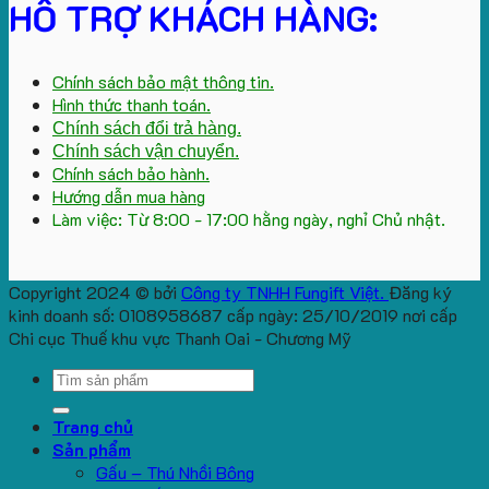
HỖ TRỢ KHÁCH HÀNG:
Chính sách bảo mật thông tin.
Hình thức thanh toán.
Chính sách đổi trả hàng.
Chính sách vận chuyển.
Chính sách bảo hành.
Hướng dẫn mua hàng
Làm việc: Từ 8:00 - 17:00 hằng ngày, nghỉ Chủ nhật.
Copyright 2024 © bởi
Công ty TNHH Fungift Việt.
Đăng ký
kinh doanh số: 0108958687 cấp ngày: 25/10/2019 nơi cấp
Chi cục Thuế khu vực Thanh Oai - Chương Mỹ
Search
for:
Trang chủ
Sản phẩm
Gấu – Thú Nhồi Bông