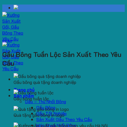
Skip
to
content
Dự Án
Gấu Bông Tuần Lộc Sản Xuất Theo Yêu
Cầu
Gấu bông quà tặng doanh nghiệp
Trang chủ
Sản phẩm
Gấu bông tuần lộc
Gấu – Thú Nhồi Bông
Gấu Bông
Gấu Tốt Nghiệp
Quà tặng gấu bông in logo
Sản Xuất Gấu Theo Yêu Cầu
Móc Khoá Nhồi Bông