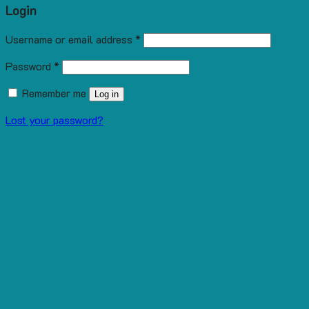
Login
Username or email address
*
Password
*
Remember me
Log in
Lost your password?