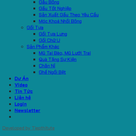
Gấu Bông
Gấu Tốt Nghiệp
Sản Xuất Gấu Theo Yêu Cầu
Móc Khoá Nhồi Bông
Gối Tựa
Gối Tựa Lưng
Gối Chữ U
Sản Phẩm Khác
Mũ Tai Bèo, Mũ Lưỡi Trai
Quà Tặng Sự Kiện
Chăn Nỉ
Ghế Ngồi Bệt
Dự Án
Video
Tin Tức
Liên hệ
Login
Newsletter
Developed by
Tiepthitute