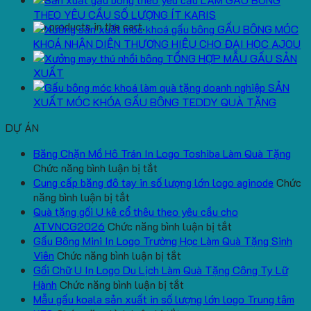
THEO YÊU CẦU SỐ LƯỢNG ÍT KARIS
No products in the cart.
GẤU BÔNG MÓC
KHOÁ NHẬN DIỆN THƯƠNG HIỆU CHO ĐẠI HỌC AJOU
TỔNG HỢP MẪU GẤU SẢN
XUẤT
SẢN
XUẤT MÓC KHÓA GẤU BÔNG TEDDY QUÀ TẶNG
DỰ ÁN
Băng Chặn Mồ Hô Trán In Logo Toshiba Làm Quà Tặng
ở
Chức năng bình luận bị tắt
Băng
Cung cấp băng đô tay in số lượng lớn logo aginode
Chức
ở
Chặn
năng bình luận bị tắt
Cung
Mồ
Quà tặng gối U kê cổ thêu theo yêu cầu cho
cấp
Hô
ở
ATVNCG2026
Chức năng bình luận bị tắt
băng
Trán
Quà
Gấu Bông Mini In Logo Trường Học Làm Quà Tặng Sinh
đô
In
ở
tặng
Viên
Chức năng bình luận bị tắt
tay
Logo
Gấu
gối
Gối Chữ U In Logo Du Lịch Làm Quà Tặng Công Ty Lữ
in
Toshiba
Bông
ở
U
Hành
Chức năng bình luận bị tắt
số
Làm
Mini
Gối
kê
Mẫu gấu koala sản xuất in số lượng lớn logo Trung tâm