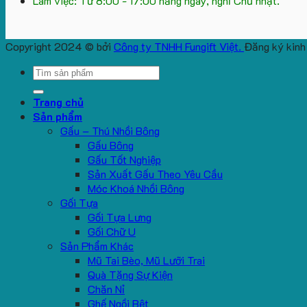
Làm việc: Từ 8:00 - 17:00 hằng ngày, nghỉ Chủ nhật.
Copyright 2024 © bởi
Công ty TNHH Fungift Việt.
Đăng ký kinh
Search
for:
Trang chủ
Sản phẩm
Gấu – Thú Nhồi Bông
Gấu Bông
Gấu Tốt Nghiệp
Sản Xuất Gấu Theo Yêu Cầu
Móc Khoá Nhồi Bông
Gối Tựa
Gối Tựa Lưng
Gối Chữ U
Sản Phẩm Khác
Mũ Tai Bèo, Mũ Lưỡi Trai
Quà Tặng Sự Kiện
Chăn Nỉ
Ghế Ngồi Bệt