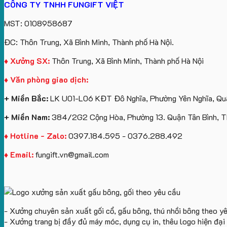
CÔNG TY TNHH FUNGIFT VIỆT
MST: 0108958687
ĐC: Thôn Trung, Xã Bình Minh, Thành phố Hà Nội.
♦ Xưởng SX:
Thôn Trung, Xã Bình Minh, Thành phố Hà Nội
♦ Văn phòng giao dịch:
+ Miền Bắc:
LK U01-L06 KĐT Đô Nghĩa, Phường Yên Nghĩa, Quậ
+ Miền Nam:
384/2G2 Cộng Hòa, Phường 13. Quận Tân Bình, 
♦ Hotline - Zalo:
0397.184.595 - 0376.288.492
♦ Email:
fungift.vn@gmail.com
- Xưởng chuyên sản xuất gối cổ, gấu bông, thú nhồi bông theo y
- Xưởng trang bị đầy đủ máy móc, dụng cụ in, thêu logo hiện đạ