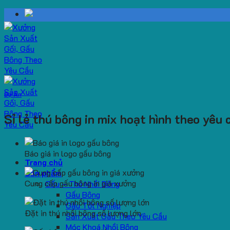
Skip
to
content
Dự Án
Sỉ lẻ thú bông in mix hoạt hình theo yêu
Báo giá in logo gấu bông
Trang chủ
Sản phẩm
Cung cấp gấu bông in giá xưởng
Gấu – Thú Nhồi Bông
Gấu Bông
Gấu Tốt Nghiệp
Đặt in thú nhồi bông số lượng lớn
Sản Xuất Gấu Theo Yêu Cầu
Móc Khoá Nhồi Bông