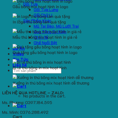
Gối Tựa
Gấu bông mix hoạt hình in logo
Gối Tựa Lưng
Gối Chữ U
Sản Phẩm Khác
In logo thú bông làm quà tặng
Mũ Tai Bèo, Mũ Lưỡi Trai
Quà Tặng Sự Kiện
Mẫu thú bông mix hoạt hình in giá rẻ
Chăn Nỉ
Ghế Ngồi Bệt
Dự Án
Quà tặng gấu bông hoạt hình in logo
Video
Tin Tức
Liên hệ
Sỉ lẻ thú bông in mix hoạt hình
Search
for:
Xưởng in thú bông mix hoạt hình dễ thương
LIÊN HỆ QUA HOTLINE – ZALO:
No products in the cart.
Ms. Phương: 0397.184.595
Ms. Minh: 0376.288.492
Cart