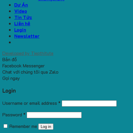
Dự Án
Video
Tin Tức
Liên hệ
Login
Newsletter
Developed by
Tiepthitute
Bản đồ
Facebook Messenger
Chat với chúng tôi qua Zalo
Gọi ngay
Login
Username or email address
*
Password
*
Remember me
Log in