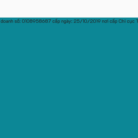
 doanh số: 0108958687 cấp ngày: 25/10/2019 nơi cấp Chi cục 