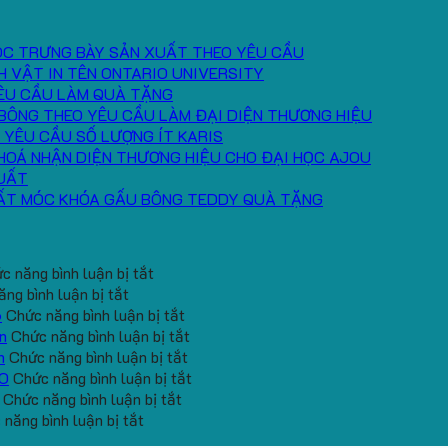
ÓC TRƯNG BÀY SẢN XUẤT THEO YÊU CẦU
H VẬT IN TÊN ONTARIO UNIVERSITY
ÊU CẦU LÀM QUÀ TẶNG
BÔNG THEO YÊU CẦU LÀM ĐẠI DIỆN THƯƠNG HIỆU
 YÊU CẦU SỐ LƯỢNG ÍT KARIS
HOÁ NHẬN DIỆN THƯƠNG HIỆU CHO ĐẠI HỌC AJOU
UẤT
ẤT MÓC KHÓA GẤU BÔNG TEDDY QUÀ TẶNG
ở
c năng bình luận bị tắt
ở
Băng
ng bình luận bị tắt
Cung
Chặn
ở
6
Chức năng bình luận bị tắt
cấp
Mồ
Quà
ở
n
Chức năng bình luận bị tắt
băng
Hô
tặng
ở
Gấu
h
Chức năng bình luận bị tắt
đô
Trán
gối
Gối
Bông
ở
EO
Chức năng bình luận bị tắt
tay
In
ở
U
Chữ
Mini
Mẫu
Chức năng bình luận bị tắt
in
ở
Logo
Đặt
kê
U
In
gấu
năng bình luận bị tắt
số
Gấu
Toshiba
hàng
cổ
In
Logo
koala