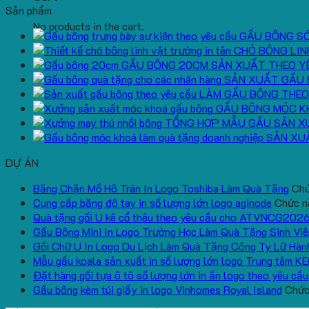
Sản phẩm
No products in the cart.
GẤU BÔNG S
CHÓ BÔNG LIN
GẤU BÔNG 20CM SẢN XUẤT THEO Y
SẢN XUẤT GẤU 
LÀM GẤU BÔNG THEO
GẤU BÔNG MÓC K
TỔNG HỢP MẪU GẤU SẢN X
SẢN XU
DỰ ÁN
Băng Chặn Mồ Hô Trán In Logo Toshiba Làm Quà Tặng
Chứ
Cung cấp băng đô tay in số lượng lớn logo aginode
Chức nă
Quà tặng gối U kê cổ thêu theo yêu cầu cho ATVNCG202
Gấu Bông Mini In Logo Trường Học Làm Quà Tặng Sinh Viê
Gối Chữ U In Logo Du Lịch Làm Quà Tặng Công Ty Lữ Hàn
Mẫu gấu koala sản xuất in số lượng lớn logo Trung tâm K
Đặt hàng gối tựa ô tô số lượng lớn in ấn logo theo yêu cầu
Gấu bông kèm túi giấy in logo Vinhomes Royal Island
Chức 