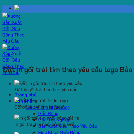
Skip
to
content
Dự Án
Đặt in gối trái tim theo yêu cầu logo Bả
Đặt in gối trái tim theo yêu cầu
Trang chủ
Sản phẩm
Gối bông trái tim in logo
Gấu – Thú Nhồi Bông
Gấu Bông
Gấu Tốt Nghiệp
In gối trái tim nhồi bông giá rẻ
Sản Xuất Gấu Theo Yêu Cầu
Móc Khoá Nhồi Bông