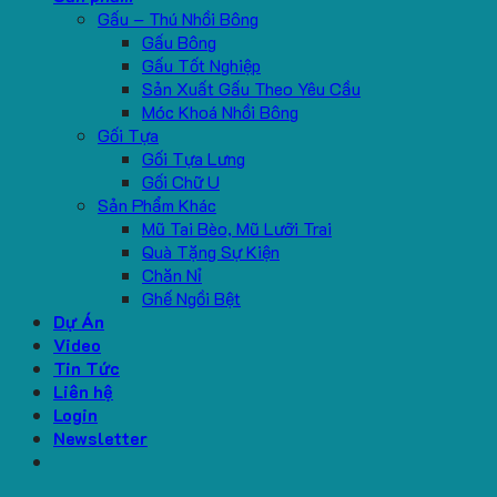
Gấu – Thú Nhồi Bông
Gấu Bông
Gấu Tốt Nghiệp
Sản Xuất Gấu Theo Yêu Cầu
Móc Khoá Nhồi Bông
Gối Tựa
Gối Tựa Lưng
Gối Chữ U
Sản Phẩm Khác
Mũ Tai Bèo, Mũ Lưỡi Trai
Quà Tặng Sự Kiện
Chăn Nỉ
Ghế Ngồi Bệt
Dự Án
Video
Tin Tức
Liên hệ
Login
Newsletter