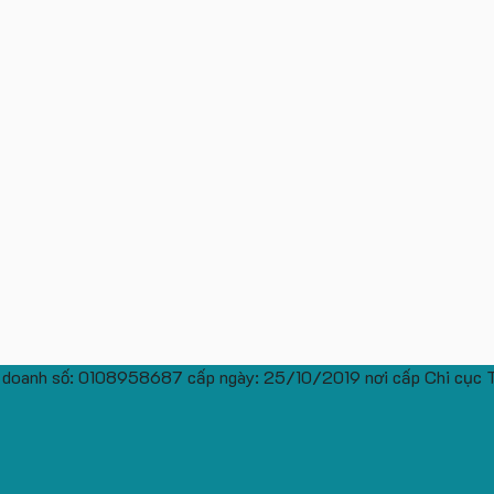
 doanh số: 0108958687 cấp ngày: 25/10/2019 nơi cấp Chi cục 