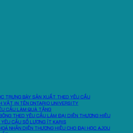
ÓC TRƯNG BÀY SẢN XUẤT THEO YÊU CẦU
H VẬT IN TÊN ONTARIO UNIVERSITY
ÊU CẦU LÀM QUÀ TẶNG
BÔNG THEO YÊU CẦU LÀM ĐẠI DIỆN THƯƠNG HIỆU
 YÊU CẦU SỐ LƯỢNG ÍT KARIS
HOÁ NHẬN DIỆN THƯƠNG HIỆU CHO ĐẠI HỌC AJOU