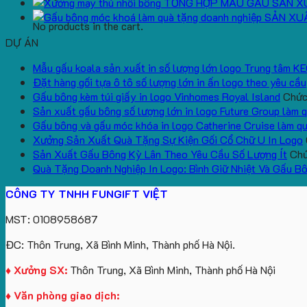
TỔNG HỢP MẪU GẤU SẢN X
SẢN XU
No products in the cart.
DỰ ÁN
Mẫu gấu koala sản xuất in số lượng lớn logo Trung tâm K
Đặt hàng gối tựa ô tô số lượng lớn in ấn logo theo yêu cầu
Gấu bông kèm túi giấy in logo Vinhomes Royal Island
Chức 
Sản xuất gấu bông số lượng lớn in logo Future Group làm 
Gấu bông và gấu móc khóa in logo Catherine Cruise làm q
Xưởng Sản Xuất Quà Tặng Sự Kiện Gối Cổ Chữ U In Logo
Sản Xuất Gấu Bông Kỳ Lân Theo Yêu Cầu Số Lượng Ít
Chứ
Quà Tặng Doanh Nghiệp In Logo: Bình Giữ Nhiệt Và Gấu B
CÔNG TY TNHH FUNGIFT VIỆT
MST: 0108958687
ĐC: Thôn Trung, Xã Bình Minh, Thành phố Hà Nội.
♦ Xưởng SX:
Thôn Trung, Xã Bình Minh, Thành phố Hà Nội
♦ Văn phòng giao dịch: