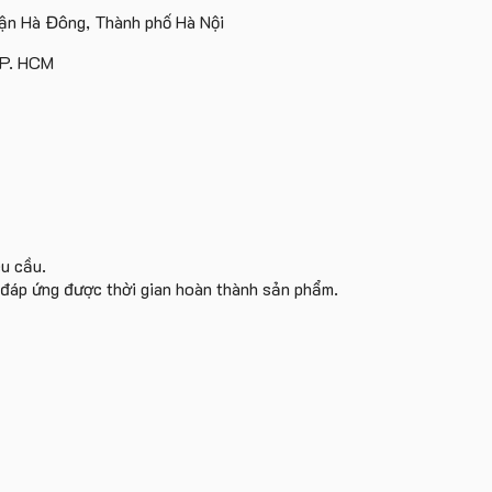
Lượng
In
Và
tặng
tặng
n Hà Đông, Thành phố Hà Nội
Ít
Logo
Gấu
Bông
TP. HCM
êu cầu.
i đáp ứng được thời gian hoàn thành sản phẩm.