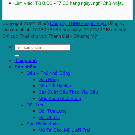
Làm việc: Từ 8:00 - 17:00 hằng ngày, nghỉ Chủ nhật.
Copyright 2024 © bởi
Công ty TNHH Fungift Việt.
Đăng ký
kinh doanh số: 0108958687 cấp ngày: 25/10/2019 nơi cấp
Chi cục Thuế khu vực Thanh Oai - Chương Mỹ
Search
for:
Trang chủ
Sản phẩm
Gấu – Thú Nhồi Bông
Gấu Bông
Gấu Tốt Nghiệp
Sản Xuất Gấu Theo Yêu Cầu
Móc Khoá Nhồi Bông
Gối Tựa
Gối Tựa Lưng
Gối Chữ U
Sản Phẩm Khác
Mũ Tai Bèo, Mũ Lưỡi Trai