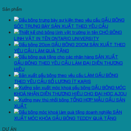
Sản phẩm
GẤU BÔNG
SÓC TRƯNG BÀY SẢN XUẤT THEO YÊU CẦU
CHÓ BÔNG
LINH VẬT IN TÊN ONTARIO UNIVERSITY
GẤU BÔNG 20CM SẢN XUẤT THEO
YÊU CẦU LÀM QUÀ TẶNG
SẢN XUẤT
GẤU BÔNG THEO YÊU CẦU LÀM ĐẠI DIỆN THƯƠNG
HIỆU
LÀM GẤU BÔNG
THEO YÊU CẦU SỐ LƯỢNG ÍT KARIS
GẤU BÔNG MÓC
KHOÁ NHẬN DIỆN THƯƠNG HIỆU CHO ĐẠI HỌC AJOU
TỔNG HỢP MẪU GẤU SẢN
XUẤT
SẢN
XUẤT MÓC KHÓA GẤU BÔNG TEDDY QUÀ TẶNG
DỰ ÁN