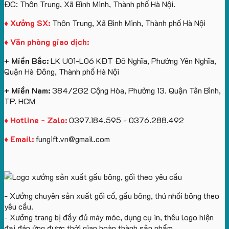
Theo
Cổ
In
quà
làm
ĐC: Thôn Trung, Xã Bình Minh, Thành phố Hà Nội.
Yêu
Chữ
Logo:
tặng
quà
Cầu
U
Bình
tặng
♦ Xưởng SX:
Thôn Trung, Xã Bình Minh, Thành phố Hà Nội
Số
In
Giữ
♦ Văn phòng giao dịch:
Lượng
Logo
Nhiệt
Ít
Và
+ Miền Bắc:
LK U01-L06 KĐT Đô Nghĩa, Phường Yên Nghĩa,
Gấu
Quận Hà Đông, Thành phố Hà Nội
Bông
+ Miền Nam:
384/2G2 Cộng Hòa, Phường 13. Quận Tân Bình,
TP. HCM
♦ Hotline - Zalo:
0397.184.595 - 0376.288.492
♦ Email:
fungift.vn@gmail.com
- Xưởng chuyên sản xuất gối cổ, gấu bông, thú nhồi bông theo
yêu cầu.
- Xưởng trang bị đầy đủ máy móc, dụng cụ in, thêu logo hiện
đại đáp ứng được thời gian hoàn thành sản phẩm.