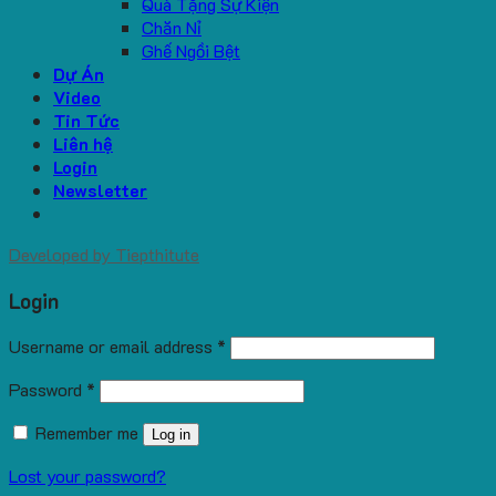
Quà Tặng Sự Kiện
Chăn Nỉ
Ghế Ngồi Bệt
Dự Án
Video
Tin Tức
Liên hệ
Login
Newsletter
Developed by
Tiepthitute
Login
Username or email address
*
Password
*
Remember me
Log in
Lost your password?