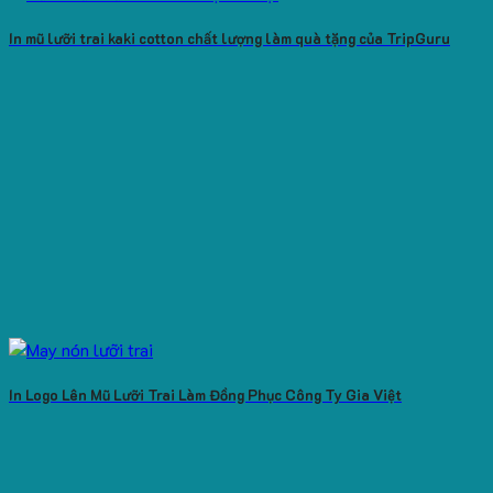
In mũ lưỡi trai kaki cotton chất lượng làm quà tặng của TripGuru
In Logo Lên Mũ Lưỡi Trai Làm Đồng Phục Công Ty Gia Việt