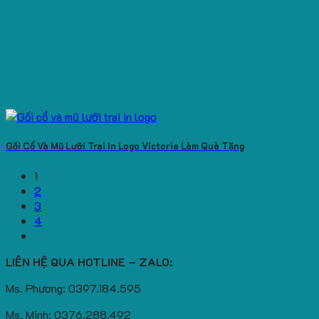
Gối Cổ Và Mũ Lưỡi Trai In Logo Victoria Làm Quà Tặng
1
2
3
4
LIÊN HỆ QUA HOTLINE – ZALO:
Ms. Phương: 0397.184.595
Ms. Minh: 0376.288.492