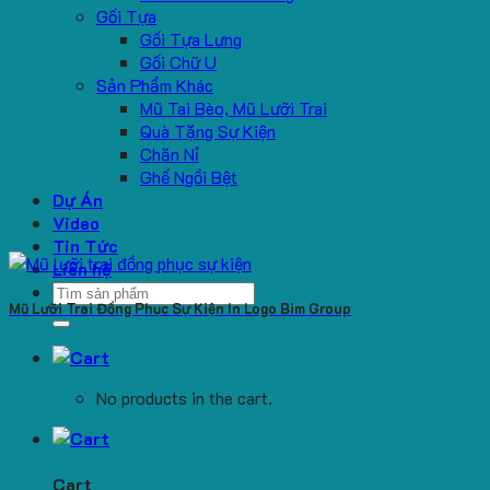
Gối Tựa
Gối Tựa Lưng
Gối Chữ U
Sản Phẩm Khác
Mũ Tai Bèo, Mũ Lưỡi Trai
Quà Tặng Sự Kiện
Chăn Nỉ
Ghế Ngồi Bệt
Dự Án
Video
Tin Tức
Liên hệ
Search
Mũ Lưỡi Trai Đồng Phục Sự Kiện In Logo Bim Group
for:
No products in the cart.
Cart