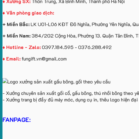
♦ Xưởng SX:
Thôn Trung, Xã Bình Minh, Thành phố Hà Nội
♦ Văn phòng giao dịch:
+ Miền Bắc:
LK U01-L06 KĐT Đô Nghĩa, Phường Yên Nghĩa, Quậ
+ Miền Nam:
384/2G2 Cộng Hòa, Phường 13. Quận Tân Bình, 
♦ Hotline - Zalo:
0397.184.595 - 0376.288.492
♦ Email:
fungift.vn@gmail.com
- Xưởng chuyên sản xuất gối cổ, gấu bông, thú nhồi bông theo y
- Xưởng trang bị đầy đủ máy móc, dụng cụ in, thêu logo hiện đạ
FANPAGE: