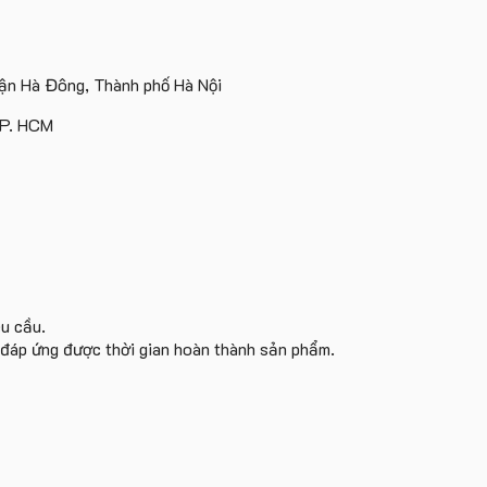
logo
lượng
ATVNCG2026
Tặng
Sinh
lớn
Vinhomes
lớn
Công
Viên
logo
Royal
in
Ty
Trung
Island
ấn
Lữ
tâm
n Hà Đông, Thành phố Hà Nội
logo
Hành
KEO
theo
TP. HCM
yêu
cầu
êu cầu.
i đáp ứng được thời gian hoàn thành sản phẩm.