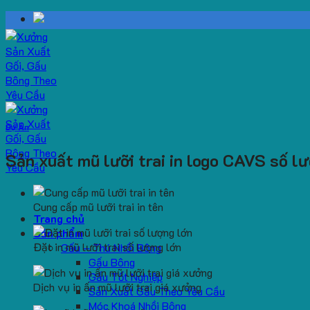
Skip
to
content
Dự Án
Sản xuất mũ lưỡi trai in logo CAVS số l
Cung cấp mũ lưỡi trai in tên
Trang chủ
Sản phẩm
Đặt in mũ lưỡi trai số lượng lớn
Gấu – Thú Nhồi Bông
Gấu Bông
Gấu Tốt Nghiệp
Dịch vụ in ấn mũ lưỡi trai giá xưởng
Sản Xuất Gấu Theo Yêu Cầu
Móc Khoá Nhồi Bông