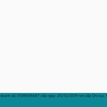
 doanh số: 0108958687 cấp ngày: 25/10/2019 nơi cấp Chi cục 