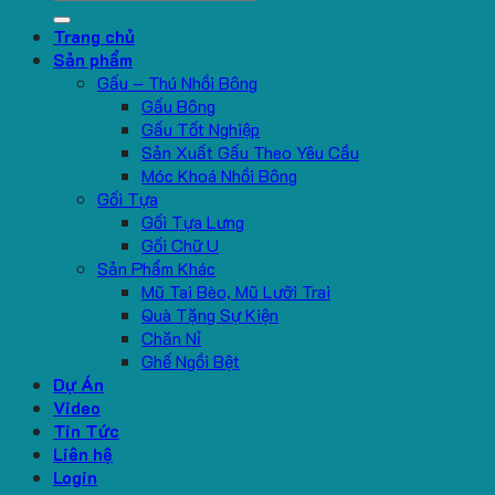
for:
Trang chủ
Sản phẩm
Gấu – Thú Nhồi Bông
Gấu Bông
Gấu Tốt Nghiệp
Sản Xuất Gấu Theo Yêu Cầu
Móc Khoá Nhồi Bông
Gối Tựa
Gối Tựa Lưng
Gối Chữ U
Sản Phẩm Khác
Mũ Tai Bèo, Mũ Lưỡi Trai
Quà Tặng Sự Kiện
Chăn Nỉ
Ghế Ngồi Bệt
Dự Án
Video
Tin Tức
Liên hệ
Login