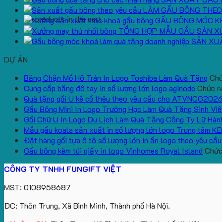
LÀM GẤU BÔNG THEO
No products in the cart.
GẤU BÔNG MÓC K
TỔNG HỢP MẪU GẤU SẢN X
SẢN XU
DỰ ÁN
Băng Chặn Mồ Hô Trán In Logo Toshiba Làm Quà Tặng
Chứ
Cung cấp băng đô tay in số lượng lớn logo aginode
Chức nă
Quà tặng gối U kê cổ thêu theo yêu cầu cho ATVNCG202
Gấu Bông Mini In Logo Trường Học Làm Quà Tặng Sinh Viê
Gối Chữ U In Logo Du Lịch Làm Quà Tặng Công Ty Lữ Hàn
Mẫu gấu koala sản xuất in số lượng lớn logo Trung tâm K
Đặt hàng gối tựa ô tô số lượng lớn in ấn logo theo yêu cầu
Gấu bông kèm túi giấy in logo Vinhomes Royal Island
Chức 
CÔNG TY TNHH FUNGIFT VIỆT
MST: 0108958687
ĐC: Thôn Trung, Xã Bình Minh, Thành phố Hà Nội.