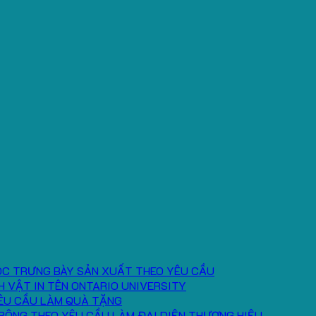
ÓC TRƯNG BÀY SẢN XUẤT THEO YÊU CẦU
H VẬT IN TÊN ONTARIO UNIVERSITY
ÊU CẦU LÀM QUÀ TẶNG
BÔNG THEO YÊU CẦU LÀM ĐẠI DIỆN THƯƠNG HIỆU