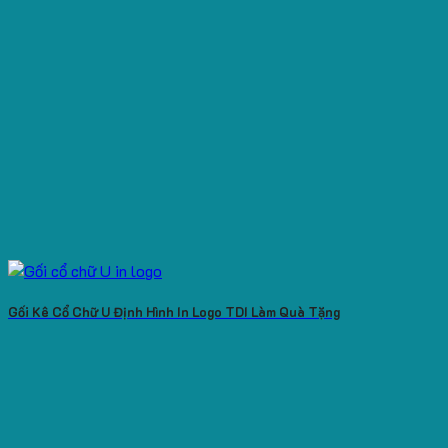
Gối Kê Cổ Chữ U Định Hình In Logo TDI Làm Quà Tặng