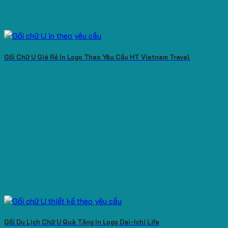
Gối Chữ U Giá Rẻ In Logo Theo Yêu Cầu HT Vietnam Travel
Gối Du Lịch Chữ U Quà Tặng In Logo Dai-Ichi Life