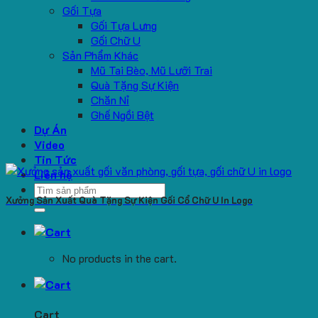
Gối Tựa
Gối Tựa Lưng
Gối Chữ U
Sản Phẩm Khác
Mũ Tai Bèo, Mũ Lưỡi Trai
Quà Tặng Sự Kiện
Chăn Nỉ
Ghế Ngồi Bệt
Dự Án
Video
Tin Tức
Liên hệ
Search
Xưởng Sản Xuất Quà Tặng Sự Kiện Gối Cổ Chữ U In Logo
for:
No products in the cart.
Cart