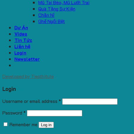
Mũ Tai Bèo, Mũ Lưỡi Trai
Quà Tặng Sự Kiện
Chăn Nỉ
Ghế Ngồi Bệt
Dự Án
Video
Tin Tức
Liên hệ
Login
Newsletter
Developed by
Tiepthitute
Login
Username or email address
*
Password
*
Remember me
Log in