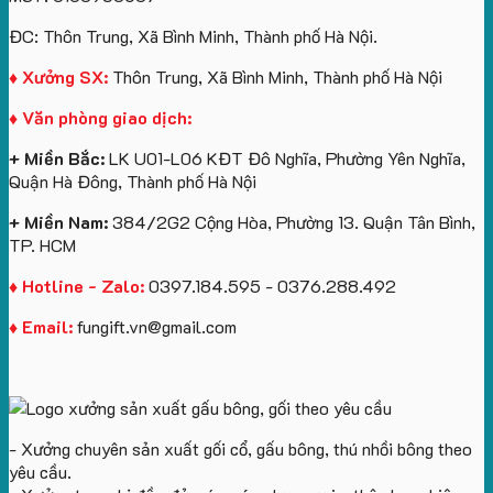
túi
tô
lượng
Viên
Tặng
giấy
số
lớn
Công
ĐC: Thôn Trung, Xã Bình Minh, Thành phố Hà Nội.
in
lượng
logo
Ty
logo
lớn
Trung
Lữ
♦ Xưởng SX:
Thôn Trung, Xã Bình Minh, Thành phố Hà Nội
Vinhomes
in
tâm
Hành
♦ Văn phòng giao dịch:
Royal
ấn
KEO
Island
logo
+ Miền Bắc:
LK U01-L06 KĐT Đô Nghĩa, Phường Yên Nghĩa,
theo
Quận Hà Đông, Thành phố Hà Nội
yêu
cầu
+ Miền Nam:
384/2G2 Cộng Hòa, Phường 13. Quận Tân Bình,
TP. HCM
♦ Hotline - Zalo:
0397.184.595 - 0376.288.492
♦ Email:
fungift.vn@gmail.com
- Xưởng chuyên sản xuất gối cổ, gấu bông, thú nhồi bông theo
yêu cầu.