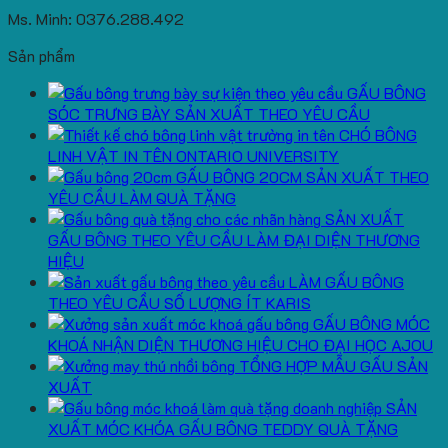
Ms. Minh: 0376.288.492
Sản phẩm
GẤU BÔNG
SÓC TRƯNG BÀY SẢN XUẤT THEO YÊU CẦU
CHÓ BÔNG
LINH VẬT IN TÊN ONTARIO UNIVERSITY
GẤU BÔNG 20CM SẢN XUẤT THEO
YÊU CẦU LÀM QUÀ TẶNG
SẢN XUẤT
GẤU BÔNG THEO YÊU CẦU LÀM ĐẠI DIỆN THƯƠNG
HIỆU
LÀM GẤU BÔNG
THEO YÊU CẦU SỐ LƯỢNG ÍT KARIS
GẤU BÔNG MÓC
KHOÁ NHẬN DIỆN THƯƠNG HIỆU CHO ĐẠI HỌC AJOU
TỔNG HỢP MẪU GẤU SẢN
XUẤT
SẢN
XUẤT MÓC KHÓA GẤU BÔNG TEDDY QUÀ TẶNG