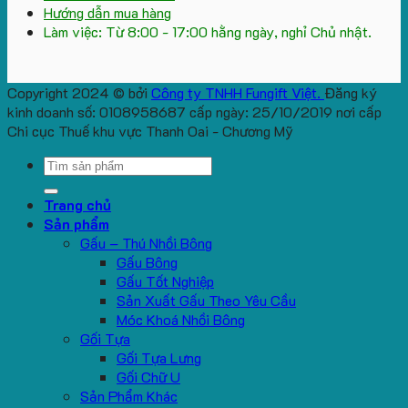
Hướng dẫn mua hàng
Làm việc: Từ 8:00 - 17:00 hằng ngày, nghỉ Chủ nhật.
Copyright 2024 © bởi
Công ty TNHH Fungift Việt.
Đăng ký
kinh doanh số: 0108958687 cấp ngày: 25/10/2019 nơi cấp
Chi cục Thuế khu vực Thanh Oai - Chương Mỹ
Search
for:
Trang chủ
Sản phẩm
Gấu – Thú Nhồi Bông
Gấu Bông
Gấu Tốt Nghiệp
Sản Xuất Gấu Theo Yêu Cầu
Móc Khoá Nhồi Bông
Gối Tựa
Gối Tựa Lưng
Gối Chữ U
Sản Phẩm Khác