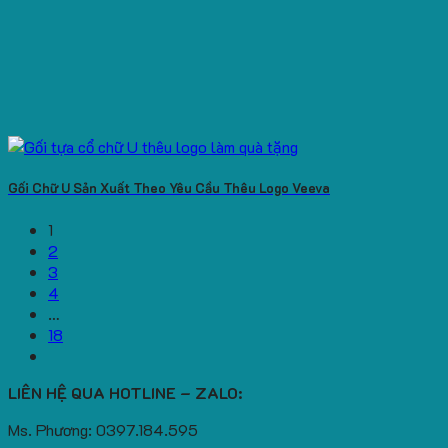
Gối Chữ U Sản Xuất Theo Yêu Cầu Thêu Logo Veeva
1
2
3
4
…
18
LIÊN HỆ QUA HOTLINE – ZALO:
Ms. Phương: 0397.184.595