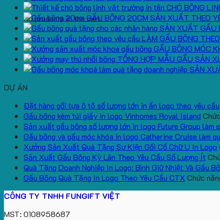
CHÓ BÔNG LIN
GẤU BÔNG 20CM SẢN XUẤT THEO Y
No products in the cart.
SẢN XUẤT GẤU 
LÀM GẤU BÔNG THEO
GẤU BÔNG MÓC K
TỔNG HỢP MẪU GẤU SẢN X
SẢN XU
DỰ ÁN
Đặt hàng gối tựa ô tô số lượng lớn in ấn logo theo yêu cầu
Gấu bông kèm túi giấy in logo Vinhomes Royal Island
Chức 
Sản xuất gấu bông số lượng lớn in logo Future Group làm 
Gấu bông và gấu móc khóa in logo Catherine Cruise làm q
Xưởng Sản Xuất Quà Tặng Sự Kiện Gối Cổ Chữ U In Logo
Sản Xuất Gấu Bông Kỳ Lân Theo Yêu Cầu Số Lượng Ít
Chứ
Quà Tặng Doanh Nghiệp In Logo: Bình Giữ Nhiệt Và Gấu B
Gấu Bông Quà Tặng In Logo Theo Yêu Cầu CTX
Chức năng
CÔNG TY TNHH FUNGIFT VIỆT
MST: 0108958687