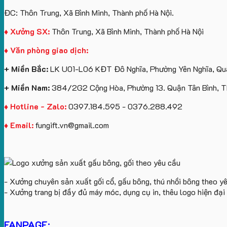
ĐC: Thôn Trung, Xã Bình Minh, Thành phố Hà Nội.
♦ Xưởng SX:
Thôn Trung, Xã Bình Minh, Thành phố Hà Nội
♦ Văn phòng giao dịch:
+ Miền Bắc:
LK U01-L06 KĐT Đô Nghĩa, Phường Yên Nghĩa, Quậ
+ Miền Nam:
384/2G2 Cộng Hòa, Phường 13. Quận Tân Bình, 
♦ Hotline - Zalo:
0397.184.595 - 0376.288.492
♦ Email:
fungift.vn@gmail.com
- Xưởng chuyên sản xuất gối cổ, gấu bông, thú nhồi bông theo y
- Xưởng trang bị đầy đủ máy móc, dụng cụ in, thêu logo hiện đạ
FANPAGE: