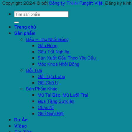
Copyright 2024 © bởi
Công ty TNHH Fungift Việt.
Đăng ký kinh
Search
for:
Trang chủ
Sản phẩm
Gấu – Thú Nhồi Bông
Gấu Bông
Gấu Tốt Nghiệp
Sản Xuất Gấu Theo Yêu Cầu
Móc Khoá Nhồi Bông
Gối Tựa
Gối Tựa Lưng
Gối Chữ U
Sản Phẩm Khác
Mũ Tai Bèo, Mũ Lưỡi Trai
Quà Tặng Sự Kiện
Chăn Nỉ
Ghế Ngồi Bệt
Dự Án
Video
Tin Tức