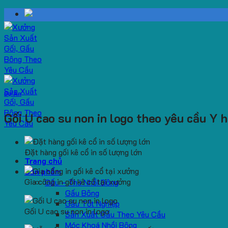
Skip
to
content
Dự Án
Gối U cao su non in logo theo yêu cầu Y
Đặt hàng gối kê cổ in số lượng lớn
Trang chủ
Sản phẩm
Gia công in gối kê cổ tại xưởng
Gấu – Thú Nhồi Bông
Gấu Bông
Gấu Tốt Nghiệp
Gối U cao su non in logo
Sản Xuất Gấu Theo Yêu Cầu
Móc Khoá Nhồi Bông