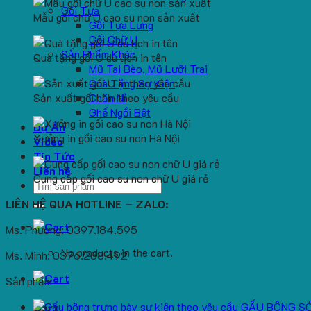
Gối Tựa
Mẫu gối chữ U cao su non sản xuất
Gối Tựa Lưng
Gối Chữ U
Sản Phẩm Khác
Quà tặng gối U du lịch in tên
Mũ Tai Bèo, Mũ Lưỡi Trai
Quà Tặng Sự Kiện
Sản xuất gối U in theo yêu cầu
Chăn Nỉ
Ghế Ngồi Bệt
Dự Án
Xưởng in gối cao su non Hà Nội
Video
Tin Tức
Liên hệ
Cung cấp gối cao su non chữ U giá rẻ
Search
for:
LIÊN HỆ QUA HOTLINE – ZALO:
Ms. Phương: 0397.184.595
No products in the cart.
Ms. Minh: 0376.288.492
Sản phẩm
GẤU BÔNG S
Cart