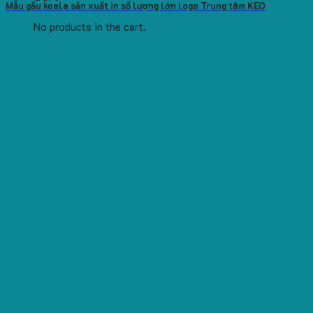
Mẫu gấu koala sản xuất in số lượng lớn logo Trung tâm KEO
No products in the cart.