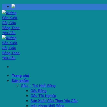
Skip
to
content
Trang chủ
Sản phẩm
Gấu – Thú Nhồi Bông
Gấu Bông
Gấu Tốt Nghiệp
Sản Xuất Gấu Theo Yêu Cầu
Móc Khoá Nhồi Bông