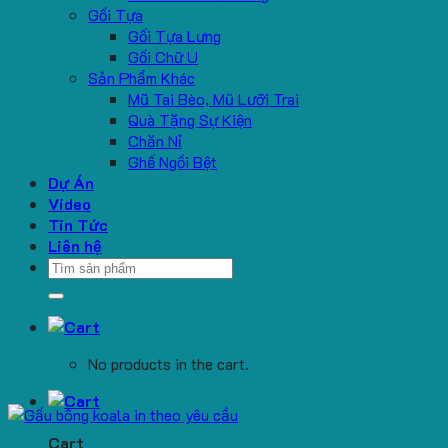
Gối Tựa
Gối Tựa Lưng
Gối Chữ U
Sản Phẩm Khác
Mũ Tai Bèo, Mũ Lưỡi Trai
Quà Tặng Sự Kiện
Chăn Nỉ
Ghế Ngồi Bệt
Dự Án
Video
Tin Tức
Liên hệ
Search
for:
No products in the cart.
Cart