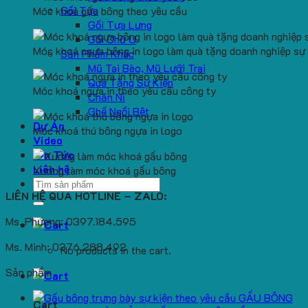
Gối Tựa
Móc khoá gấu bông theo yêu cầu
Gối Tựa Lưng
Gối Chữ U
Móc khoá ngựa bông in logo làm quà tặng doanh nghiệp sự 
Sản Phẩm Khác
Mũ Tai Bèo, Mũ Lưỡi Trai
Quà Tặng Sự Kiện
Móc khoá ngựa in theo yêu cầu công ty
Chăn Nỉ
Ghế Ngồi Bệt
Dự Án
Móc khoá thú bông ngựa in logo
Video
Tin Tức
Liên hệ
Xưởng làm móc khoá gấu bông
Search
LIÊN HỆ QUA HOTLINE – ZALO:
for:
Ms. Phương: 0397.184.595
Ms. Minh: 0376.288.492
No products in the cart.
Sản phẩm
GẤU BÔNG
Cart