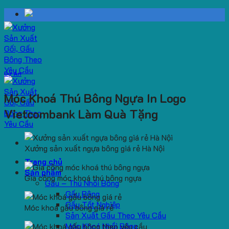
Skip
to
content
Dự Án
Móc Khoá Thú Bông Ngựa In Logo
Vietcombank Làm Quà Tặng
Xưởng sản xuất ngựa bông giá rẻ Hà Nội
Trang chủ
Sản phẩm
Gia công móc khoá thú bông ngựa
Gấu – Thú Nhồi Bông
Gấu Bông
Gấu Tốt Nghiệp
Móc khoá gấu bông giá rẻ
Sản Xuất Gấu Theo Yêu Cầu
Móc Khoá Nhồi Bông