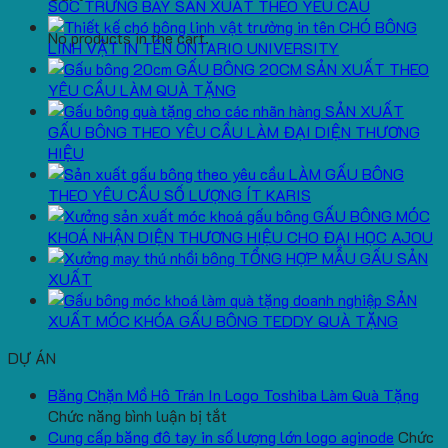
SÓC TRƯNG BÀY SẢN XUẤT THEO YÊU CẦU
CHÓ BÔNG
No products in the cart.
LINH VẬT IN TÊN ONTARIO UNIVERSITY
GẤU BÔNG 20CM SẢN XUẤT THEO
YÊU CẦU LÀM QUÀ TẶNG
SẢN XUẤT
GẤU BÔNG THEO YÊU CẦU LÀM ĐẠI DIỆN THƯƠNG
HIỆU
LÀM GẤU BÔNG
THEO YÊU CẦU SỐ LƯỢNG ÍT KARIS
GẤU BÔNG MÓC
KHOÁ NHẬN DIỆN THƯƠNG HIỆU CHO ĐẠI HỌC AJOU
TỔNG HỢP MẪU GẤU SẢN
XUẤT
SẢN
XUẤT MÓC KHÓA GẤU BÔNG TEDDY QUÀ TẶNG
DỰ ÁN
Băng Chặn Mồ Hô Trán In Logo Toshiba Làm Quà Tặng
ở
Chức năng bình luận bị tắt
Băng
Cung cấp băng đô tay in số lượng lớn logo aginode
Chức