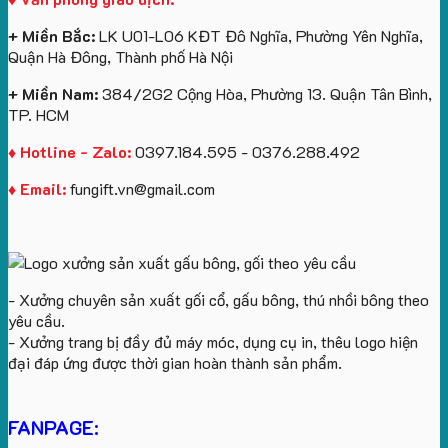
Royal
ấn
KEO
Island
logo
+ Miền Bắc:
LK U01-L06 KĐT Đô Nghĩa, Phường Yên Nghĩa,
theo
Quận Hà Đông, Thành phố Hà Nội
yêu
cầu
+ Miền Nam:
384/2G2 Cộng Hòa, Phường 13. Quận Tân Bình,
TP. HCM
♦ Hotline - Zalo:
0397.184.595 - 0376.288.492
♦ Email:
fungift.vn@gmail.com
- Xưởng chuyên sản xuất gối cổ, gấu bông, thú nhồi bông theo
yêu cầu.
- Xưởng trang bị đầy đủ máy móc, dụng cụ in, thêu logo hiện
đại đáp ứng được thời gian hoàn thành sản phẩm.
FANPAGE: