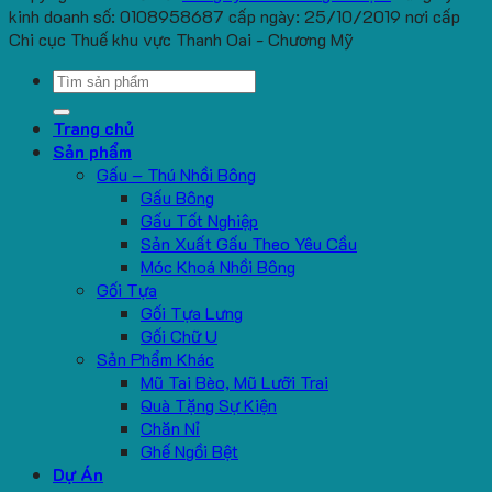
kinh doanh số: 0108958687 cấp ngày: 25/10/2019 nơi cấp
Chi cục Thuế khu vực Thanh Oai - Chương Mỹ
Search
for:
Trang chủ
Sản phẩm
Gấu – Thú Nhồi Bông
Gấu Bông
Gấu Tốt Nghiệp
Sản Xuất Gấu Theo Yêu Cầu
Móc Khoá Nhồi Bông
Gối Tựa
Gối Tựa Lưng
Gối Chữ U
Sản Phẩm Khác
Mũ Tai Bèo, Mũ Lưỡi Trai
Quà Tặng Sự Kiện
Chăn Nỉ
Ghế Ngồi Bệt
Dự Án