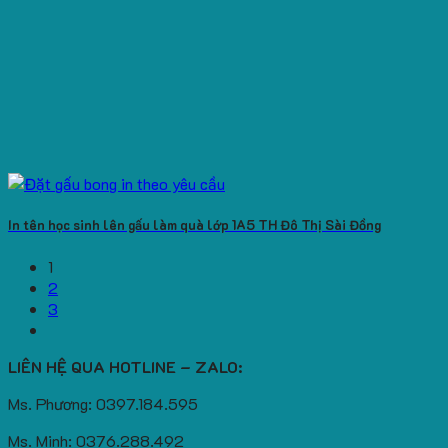
In tên học sinh lên gấu làm quà lớp 1A5 TH Đô Thị Sài Đồng
1
2
3
LIÊN HỆ QUA HOTLINE – ZALO:
Ms. Phương: 0397.184.595
Ms. Minh: 0376.288.492