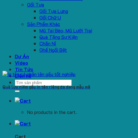
Gối Tựa
Gối Tựa Lưng
Gối Chữ U
Sản Phẩm Khác
Mũ Tai Bèo, Mũ Lưỡi Trai
Quà Tặng Sự Kiện
Chăn Nỉ
Ghế Ngồi Bệt
Dự Án
Video
Tin Tức
Liên hệ
Search
Quà lưu niệm gấu in tên riêng đa dạng mẫu mã
for:
No products in the cart.
Cart