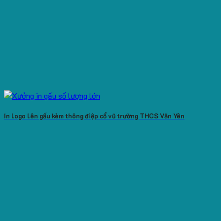
In logo lên gấu kèm thông điệp cổ vũ trường THCS Văn Yên