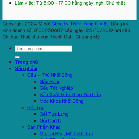
Làm việc: Từ 8:00 - 17:00 hằng ngày, nghỉ Chủ nhật.
Copyright 2024 © bởi
Công ty TNHH Fungift Việt.
Đăng ký
kinh doanh số: 0108958687 cấp ngày: 25/10/2019 nơi cấp
Chi cục Thuế khu vực Thanh Oai - Chương Mỹ
Search
for:
Trang chủ
Sản phẩm
Gấu – Thú Nhồi Bông
Gấu Bông
Gấu Tốt Nghiệp
Sản Xuất Gấu Theo Yêu Cầu
Móc Khoá Nhồi Bông
Gối Tựa
Gối Tựa Lưng
Gối Chữ U
Sản Phẩm Khác
Mũ Tai Bèo, Mũ Lưỡi Trai