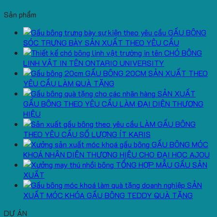
Sản phẩm
GẤU BÔNG
SÓC TRƯNG BÀY SẢN XUẤT THEO YÊU CẦU
CHÓ BÔNG
LINH VẬT IN TÊN ONTARIO UNIVERSITY
GẤU BÔNG 20CM SẢN XUẤT THEO
YÊU CẦU LÀM QUÀ TẶNG
SẢN XUẤT
GẤU BÔNG THEO YÊU CẦU LÀM ĐẠI DIỆN THƯƠNG
HIỆU
LÀM GẤU BÔNG
THEO YÊU CẦU SỐ LƯỢNG ÍT KARIS
GẤU BÔNG MÓC
KHOÁ NHẬN DIỆN THƯƠNG HIỆU CHO ĐẠI HỌC AJOU
TỔNG HỢP MẪU GẤU SẢN
XUẤT
SẢN
XUẤT MÓC KHÓA GẤU BÔNG TEDDY QUÀ TẶNG
DỰ ÁN