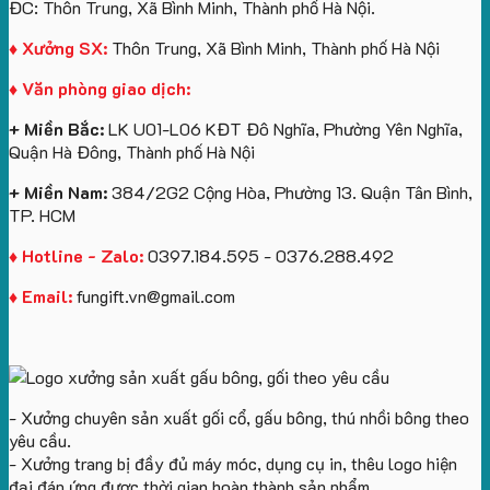
ĐC: Thôn Trung, Xã Bình Minh, Thành phố Hà Nội.
in
lượng
logo
Ty
logo
lớn
Trung
Lữ
♦ Xưởng SX:
Thôn Trung, Xã Bình Minh, Thành phố Hà Nội
Vinhomes
in
tâm
Hành
♦ Văn phòng giao dịch:
Royal
ấn
KEO
Island
logo
+ Miền Bắc:
LK U01-L06 KĐT Đô Nghĩa, Phường Yên Nghĩa,
theo
Quận Hà Đông, Thành phố Hà Nội
yêu
cầu
+ Miền Nam:
384/2G2 Cộng Hòa, Phường 13. Quận Tân Bình,
TP. HCM
♦ Hotline - Zalo:
0397.184.595 - 0376.288.492
♦ Email:
fungift.vn@gmail.com
- Xưởng chuyên sản xuất gối cổ, gấu bông, thú nhồi bông theo
yêu cầu.
- Xưởng trang bị đầy đủ máy móc, dụng cụ in, thêu logo hiện
đại đáp ứng được thời gian hoàn thành sản phẩm.