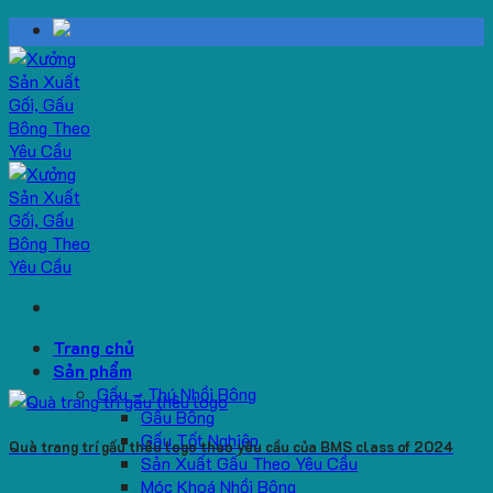
Skip
to
content
Trang chủ
Sản phẩm
Gấu – Thú Nhồi Bông
Gấu Bông
Gấu Tốt Nghiệp
Quà trang trí gấu thêu logo theo yêu cầu của BMS class of 2024
Sản Xuất Gấu Theo Yêu Cầu
Móc Khoá Nhồi Bông