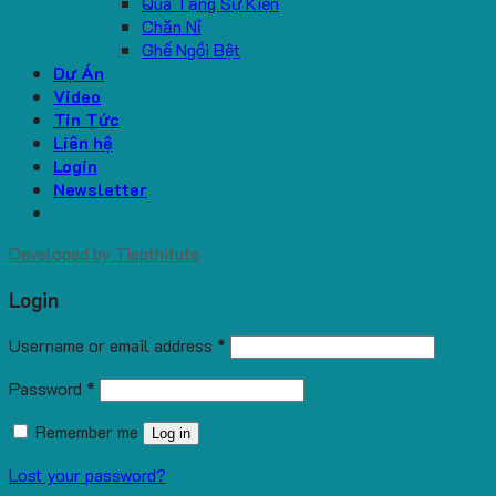
Quà Tặng Sự Kiện
Chăn Nỉ
Ghế Ngồi Bệt
Dự Án
Video
Tin Tức
Liên hệ
Login
Newsletter
Developed by
Tiepthitute
Login
Username or email address
*
Password
*
Remember me
Log in
Lost your password?