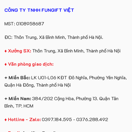
Kiện
quà
Gối
tặng
CÔNG TY TNHH FUNGIFT VIỆT
Cổ
Chữ
U
MST: 0108958687
In
Logo
ĐC: Thôn Trung, Xã Bình Minh, Thành phố Hà Nội.
♦ Xưởng SX:
Thôn Trung, Xã Bình Minh, Thành phố Hà Nội
♦ Văn phòng giao dịch:
+ Miền Bắc:
LK U01-L06 KĐT Đô Nghĩa, Phường Yên Nghĩa,
Quận Hà Đông, Thành phố Hà Nội
+ Miền Nam:
384/2G2 Cộng Hòa, Phường 13. Quận Tân
Bình, TP. HCM
♦ Hotline - Zalo:
0397.184.595 - 0376.288.492