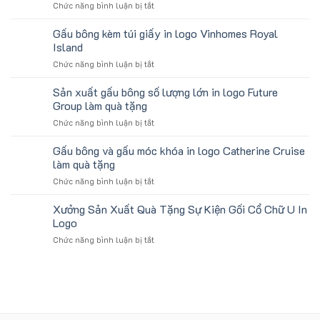
ở
Chức năng bình luận bị tắt
xuất
Tặng
Đặt
in
Công
hàng
Gấu bông kèm túi giấy in logo Vinhomes Royal
số
Ty
gối
lượng
Island
Lữ
tựa
lớn
Hành
ở
Chức năng bình luận bị tắt
ô
logo
Gấu
tô
Trung
bông
Sản xuất gấu bông số lượng lớn in logo Future
số
tâm
kèm
lượng
Group làm quà tặng
KEO
túi
lớn
ở
Chức năng bình luận bị tắt
giấy
in
Sản
in
ấn
xuất
Gấu bông và gấu móc khóa in logo Catherine Cruise
logo
logo
gấu
Vinhomes
làm quà tặng
theo
bông
Royal
yêu
ở
Chức năng bình luận bị tắt
số
Island
cầu
Gấu
lượng
bông
Xưởng Sản Xuất Quà Tặng Sự Kiện Gối Cổ Chữ U In
lớn
và
in
Logo
gấu
logo
ở
Chức năng bình luận bị tắt
móc
Future
Xưởng
khóa
Group
Sản
in
làm
Xuất
logo
quà
Quà
Catherine
tặng
Tặng
Cruise
Sự
làm