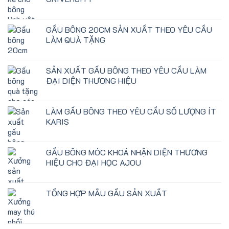
GẤU BÔNG 20CM SẢN XUẤT THEO YÊU CẦU
LÀM QUÀ TẶNG
SẢN XUẤT GẤU BÔNG THEO YÊU CẦU LÀM
ĐẠI DIỆN THƯƠNG HIỆU
LÀM GẤU BÔNG THEO YÊU CẦU SỐ LƯỢNG ÍT
KARIS
GẤU BÔNG MÓC KHOÁ NHẬN DIỆN THƯƠNG
HIỆU CHO ĐẠI HỌC AJOU
TỔNG HỢP MẪU GẤU SẢN XUẤT