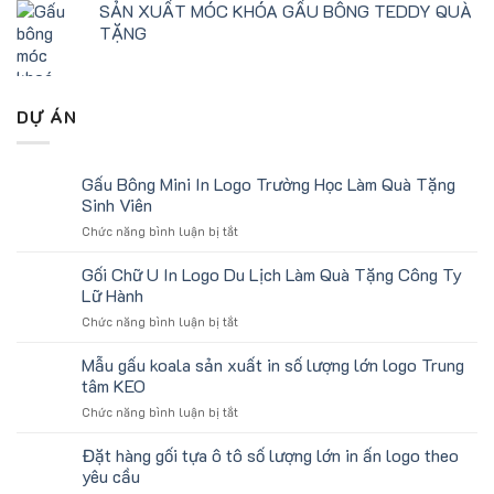
SẢN XUẤT MÓC KHÓA GẤU BÔNG TEDDY QUÀ
TẶNG
DỰ ÁN
Gấu Bông Mini In Logo Trường Học Làm Quà Tặng
Sinh Viên
ở
Chức năng bình luận bị tắt
Gấu
Bông
Gối Chữ U In Logo Du Lịch Làm Quà Tặng Công Ty
Mini
Lữ Hành
In
ở
Chức năng bình luận bị tắt
Logo
Gối
Trường
Chữ
Mẫu gấu koala sản xuất in số lượng lớn logo Trung
Học
U
Làm
tâm KEO
In
Quà
ở
Chức năng bình luận bị tắt
Logo
Tặng
Mẫu
Du
Sinh
gấu
Đặt hàng gối tựa ô tô số lượng lớn in ấn logo theo
Lịch
Viên
koala
Làm
yêu cầu
sản
Quà