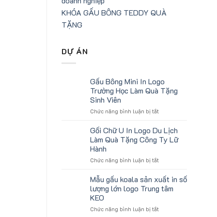
KHÓA GẤU BÔNG TEDDY QUÀ
TẶNG
DỰ ÁN
Gấu Bông Mini In Logo
Trường Học Làm Quà Tặng
Sinh Viên
ở
Chức năng bình luận bị tắt
Gấu
Bông
Gối Chữ U In Logo Du Lịch
Mini
Làm Quà Tặng Công Ty Lữ
In
Hành
Logo
ở
Chức năng bình luận bị tắt
Trường
Gối
Học
Chữ
Làm
Mẫu gấu koala sản xuất in số
U
Quà
lượng lớn logo Trung tâm
In
Tặng
KEO
Logo
Sinh
ở
Chức năng bình luận bị tắt
Du
Viên
Mẫu