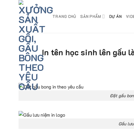
Skip
to
TRANG CHỦ
SẢN PHẨM
DỰ ÁN
VID
content
In tên học sinh lên gấu 
Đặt gấu bon
Gấu lưu