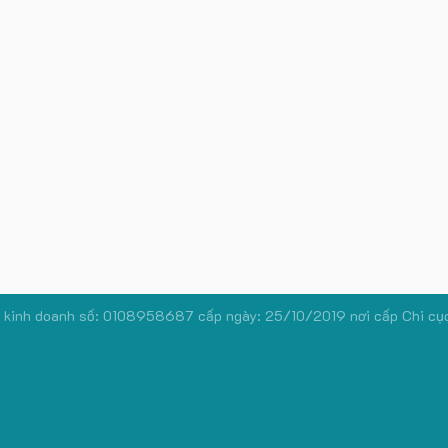
 kinh doanh số: 0108958687 cấp ngày: 25/10/2019 nơi cấp Chi cụ