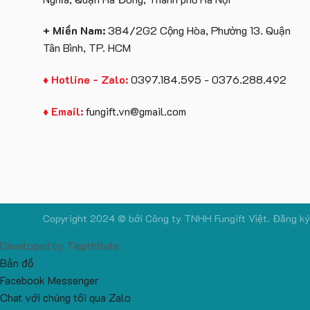
+ Miền Nam:
384/2G2 Cộng Hòa, Phường 13. Quận
Tân Bình, TP. HCM
♦ Hotline - Zalo:
0397.184.595 - 0376.288.492
♦ Email:
fungift.vn@gmail.com
Copyright 2024 © bởi
Công ty TNHH Fungift Việt.
Đăng ký
Developed by
Tiepthitute
Bản đồ
Facebook Messenger
Chat với chúng tôi qua Zalo