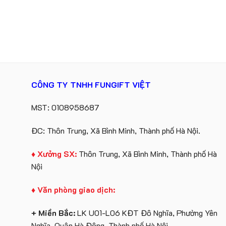
CÔNG TY TNHH FUNGIFT VIỆT
MST: 0108958687
ĐC: Thôn Trung, Xã Bình Minh, Thành phố Hà Nội.
♦ Xưởng SX:
Thôn Trung, Xã Bình Minh, Thành phố Hà
Nội
♦ Văn phòng giao dịch:
+ Miền Bắc:
LK U01-L06 KĐT Đô Nghĩa, Phường Yên
Nghĩa, Quận Hà Đông, Thành phố Hà Nội