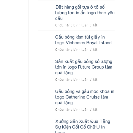
Lịch
gấu
Làm
Đặt hàng gối tựa ô tô số
koala
Quà
lượng lớn in ấn logo theo yêu
sản
Tặng
cầu
xuất
Công
ở
Chức năng bình luận bị tắt
in
Ty
Đặt
số
Lữ
hàng
lượng
Hành
Gấu bông kèm túi giấy in
gối
lớn
logo Vinhomes Royal Island
tựa
logo
ở
Chức năng bình luận bị tắt
ô
Trung
Gấu
tô
tâm
bông
Sản xuất gấu bông số lượng
số
KEO
kèm
lượng
lớn in logo Future Group làm
túi
lớn
quà tặng
giấy
in
ở
Chức năng bình luận bị tắt
in
ấn
Sản
logo
logo
xuất
Vinhomes
Gấu bông và gấu móc khóa in
theo
gấu
Royal
yêu
logo Catherine Cruise làm
bông
Island
cầu
quà tặng
số
ở
Chức năng bình luận bị tắt
lượng
Gấu
lớn
bông
in
Xưởng Sản Xuất Quà Tặng
và
logo
Sự Kiện Gối Cổ Chữ U In
gấu
Future
Logo