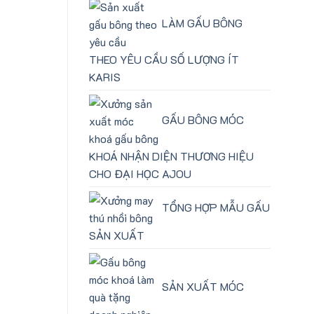
LÀM GẤU BÔNG
THEO YÊU CẦU SỐ LƯỢNG ÍT
KARIS
GẤU BÔNG MÓC
KHOÁ NHẬN DIỆN THƯƠNG HIỆU
CHO ĐẠI HỌC AJOU
TỔNG HỢP MẪU GẤU
SẢN XUẤT
SẢN XUẤT MÓC