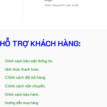
móc
Group
ở
Chức năng bình luận bị tắt
khóa
làm
Xưởng
in
quà
Sản
logo
tặng
Xuất
Catherine
Quà
Cruise
Tặng
làm
Sự
quà
Kiện
tặng
Gối
HỖ TRỢ KHÁCH HÀNG:
Cổ
Chữ
U
In
Logo
Chính sách bảo mật thông tin.
Hình thức thanh toán.
Chính sách đổi trả hàng.
Chính sách vận chuyển.
Chính sách bảo hành.
Hướng dẫn mua hàng