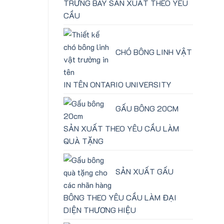
TRƯNG BÀY SẢN XUẤT THEO YÊU
CẦU
CHÓ BÔNG LINH VẬT
IN TÊN ONTARIO UNIVERSITY
GẤU BÔNG 20CM
SẢN XUẤT THEO YÊU CẦU LÀM
QUÀ TẶNG
SẢN XUẤT GẤU
BÔNG THEO YÊU CẦU LÀM ĐẠI
DIỆN THƯƠNG HIỆU