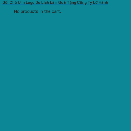
Gối Chữ U In Logo Du Lịch Làm Quà Tặng Công Ty Lữ Hành
No products in the cart.