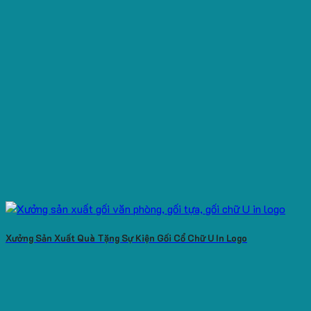
Xưởng Sản Xuất Quà Tặng Sự Kiện Gối Cổ Chữ U In Logo