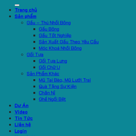
for:
Trang chủ
Sản phẩm
Gấu – Thú Nhồi Bông
Gấu Bông
Gấu Tốt Nghiệp
Sản Xuất Gấu Theo Yêu Cầu
Móc Khoá Nhồi Bông
Gối Tựa
Gối Tựa Lưng
Gối Chữ U
Sản Phẩm Khác
Mũ Tai Bèo, Mũ Lưỡi Trai
Quà Tặng Sự Kiện
Chăn Nỉ
Ghế Ngồi Bệt
Dự Án
Video
Tin Tức
Liên hệ
Login