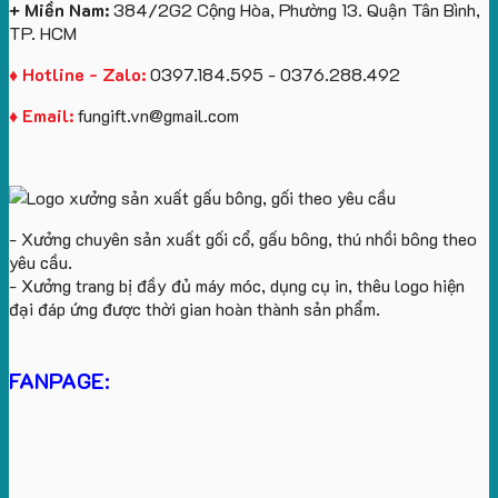
Logo
+ Miền Nam:
384/2G2 Cộng Hòa, Phường 13. Quận Tân Bình,
TP. HCM
♦ Hotline - Zalo:
0397.184.595 - 0376.288.492
♦ Email:
fungift.vn@gmail.com
- Xưởng chuyên sản xuất gối cổ, gấu bông, thú nhồi bông theo
yêu cầu.
- Xưởng trang bị đầy đủ máy móc, dụng cụ in, thêu logo hiện
đại đáp ứng được thời gian hoàn thành sản phẩm.
FANPAGE: