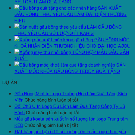
YÊU CẦU LÀM QUÀ TẶNG
SẢN XUẤT
GẤU BÔNG THEO YÊU CẦU LÀM ĐẠI DIỆN THƯƠNG
HIỆU
LÀM GẤU BÔNG
THEO YÊU CẦU SỐ LƯỢNG ÍT KARIS
GẤU BÔNG MÓC
KHOÁ NHẬN DIỆN THƯƠNG HIỆU CHO ĐẠI HỌC AJOU
TỔNG HỢP MẪU GẤU SẢN
XUẤT
SẢN
XUẤT MÓC KHÓA GẤU BÔNG TEDDY QUÀ TẶNG
DỰ ÁN
Gấu Bông Mini In Logo Trường Học Làm Quà Tặng Sinh
ở
Viên
Chức năng bình luận bị tắt
Gấu
Gối Chữ U In Logo Du Lịch Làm Quà Tặng Công Ty Lữ
Bông
ở
Hành
Chức năng bình luận bị tắt
Mini
Gối
Mẫu gấu koala sản xuất in số lượng lớn logo Trung tâm
ở
In
Chữ
KEO
Chức năng bình luận bị tắt
Mẫu
Logo
U
Đặt hàng gối tựa ô tô số lượng lớn in ấn logo theo yêu