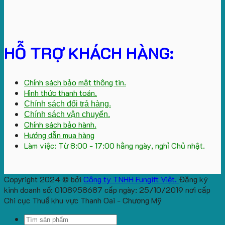
HỖ TRỢ KHÁCH HÀNG:
Chính sách bảo mật thông tin.
Hình thức thanh toán.
Chính sách đổi trả hàng.
Chính sách vận chuyển.
Chính sách bảo hành.
Hướng dẫn mua hàng
Làm việc: Từ 8:00 - 17:00 hằng ngày, nghỉ Chủ nhật.
Copyright 2024 © bởi
Công ty TNHH Fungift Việt.
Đăng ký
kinh doanh số: 0108958687 cấp ngày: 25/10/2019 nơi cấp
Chi cục Thuế khu vực Thanh Oai - Chương Mỹ
Search