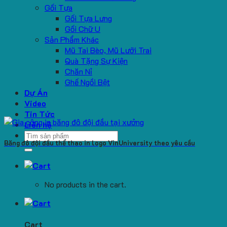
Gối Tựa
Gối Tựa Lưng
Gối Chữ U
Sản Phẩm Khác
Mũ Tai Bèo, Mũ Lưỡi Trai
Quà Tặng Sự Kiện
Chăn Nỉ
Ghế Ngồi Bệt
Dự Án
Video
Tin Tức
Liên hệ
Search
Băng đô đội đầu thể thao in logo VinUniversity theo yêu cầu
for:
No products in the cart.
Cart