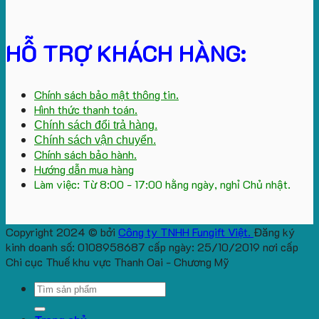
HỖ TRỢ KHÁCH HÀNG:
Chính sách bảo mật thông tin.
Hình thức thanh toán.
Chính sách đổi trả hàng.
Chính sách vận chuyển.
Chính sách bảo hành.
Hướng dẫn mua hàng
Làm việc: Từ 8:00 - 17:00 hằng ngày, nghỉ Chủ nhật.
Copyright 2024 © bởi
Công ty TNHH Fungift Việt.
Đăng ký
kinh doanh số: 0108958687 cấp ngày: 25/10/2019 nơi cấp
Chi cục Thuế khu vực Thanh Oai - Chương Mỹ
Search
for: