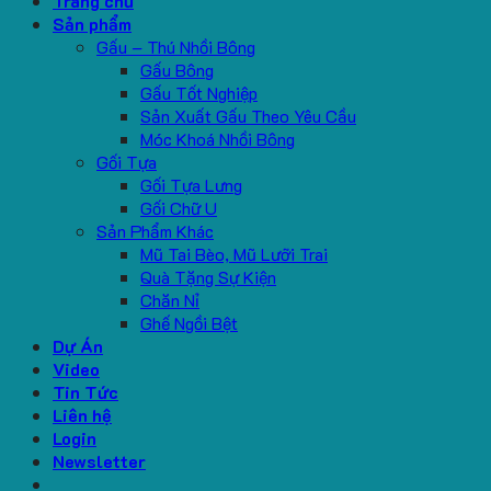
Trang chủ
Sản phẩm
Gấu – Thú Nhồi Bông
Gấu Bông
Gấu Tốt Nghiệp
Sản Xuất Gấu Theo Yêu Cầu
Móc Khoá Nhồi Bông
Gối Tựa
Gối Tựa Lưng
Gối Chữ U
Sản Phẩm Khác
Mũ Tai Bèo, Mũ Lưỡi Trai
Quà Tặng Sự Kiện
Chăn Nỉ
Ghế Ngồi Bệt
Dự Án
Video
Tin Tức
Liên hệ
Login
Newsletter