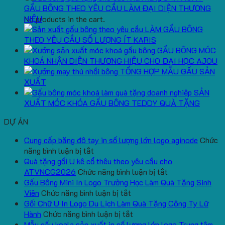
GẤU BÔNG THEO YÊU CẦU LÀM ĐẠI DIỆN THƯƠNG
HIỆU
No products in the cart.
LÀM GẤU BÔNG
THEO YÊU CẦU SỐ LƯỢNG ÍT KARIS
GẤU BÔNG MÓC
KHOÁ NHẬN DIỆN THƯƠNG HIỆU CHO ĐẠI HỌC AJOU
TỔNG HỢP MẪU GẤU SẢN
XUẤT
SẢN
XUẤT MÓC KHÓA GẤU BÔNG TEDDY QUÀ TẶNG
DỰ ÁN
Cung cấp băng đô tay in số lượng lớn logo aginode
Chức
ở
năng bình luận bị tắt
Cung
Quà tặng gối U kê cổ thêu theo yêu cầu cho
cấp
ở
ATVNCG2026
Chức năng bình luận bị tắt
băng
Quà
Gấu Bông Mini In Logo Trường Học Làm Quà Tặng Sinh
đô
ở
tặng
Viên
Chức năng bình luận bị tắt
tay
Gấu
gối
Gối Chữ U In Logo Du Lịch Làm Quà Tặng Công Ty Lữ
in
Bông
ở
U
Hành
Chức năng bình luận bị tắt
số
Mini
Gối
kê
Mẫu gấu koala sản xuất in số lượng lớn logo Trung tâm