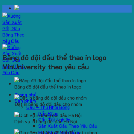
Skip
to
content
Dự Án
Băng đô đội đầu thể thao in logo
VinUniversity theo yêu cầu
Băng đô đội đầu thể thao in logo
Trang chủ
Sản phẩm
Đặt in băng đô đội đầu cho nhóm
Gấu – Thú Nhồi Bông
Gấu Bông
Gấu Tốt Nghiệp
Dịch vụ in băng đội đầu Hà Nội
Sản Xuất Gấu Theo Yêu Cầu
Móc Khoá Nhồi Bông