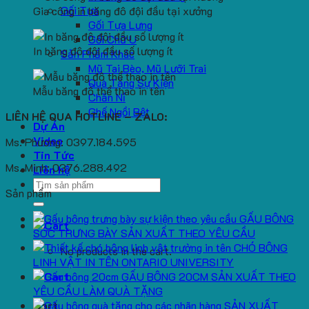
Gối Tựa
Gia công in băng đô đội đầu tại xưởng
Gối Tựa Lưng
Gối Chữ U
In băng đô đội đầu số lượng ít
Sản Phẩm Khác
Mũ Tai Bèo, Mũ Lưỡi Trai
Quà Tặng Sự Kiện
Mẫu băng đô thể thao in tên
Chăn Nỉ
Ghế Ngồi Bệt
LIÊN HỆ QUA HOTLINE – ZALO:
Dự Án
Video
Ms. Phương: 0397.184.595
Tin Tức
Ms. Minh: 0376.288.492
Liên hệ
Search
Sản phẩm
for:
GẤU BÔNG
SÓC TRƯNG BÀY SẢN XUẤT THEO YÊU CẦU
CHÓ BÔNG
No products in the cart.
LINH VẬT IN TÊN ONTARIO UNIVERSITY
GẤU BÔNG 20CM SẢN XUẤT THEO
YÊU CẦU LÀM QUÀ TẶNG
SẢN XUẤT
Cart