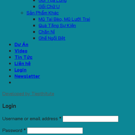
Gối Chữ U
Sản Phẩm Khác
Mũ Tai Bèo, Mũ Lưỡi Trai
Quà Tặng Sự Kiện
Chăn Nỉ
Ghế Ngồi Bệt
Dự Án
Video
Tin Tức
Liên hệ
Login
Newsletter
Developed by
Tiepthitute
Login
Username or email address
*
Password
*