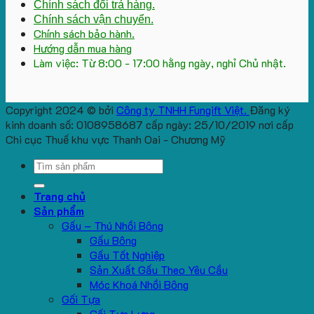
Chính sách đổi trả hàng.
Chính sách vận chuyển.
Chính sách bảo hành.
Hướng dẫn mua hàng
Làm việc: Từ 8:00 - 17:00 hằng ngày, nghỉ Chủ nhật.
Copyright 2024 © bởi
Công ty TNHH Fungift Việt.
Đăng ký
kinh doanh số: 0108958687 cấp ngày: 25/10/2019 nơi cấp
Chi cục Thuế khu vực Thanh Oai - Chương Mỹ
Search
for:
Trang chủ
Sản phẩm
Gấu – Thú Nhồi Bông
Gấu Bông
Gấu Tốt Nghiệp
Sản Xuất Gấu Theo Yêu Cầu
Móc Khoá Nhồi Bông
Gối Tựa
Gối Tựa Lưng