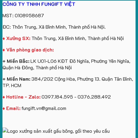
CÔNG TY TNHH FUNGIFT VIỆT
túi
tô
lượng
Viên
Tặng
xuất
giấy
số
lớn
Công
gấu
MST: 0108958687
in
lượng
logo
Ty
bông
logo
lớn
Trung
Lữ
số
ĐC: Thôn Trung, Xã Bình Minh, Thành phố Hà Nội.
Vinhomes
in
tâm
Hành
lượng
Royal
ấn
KEO
lớn
♦ Xưởng SX:
Thôn Trung, Xã Bình Minh, Thành phố Hà Nội
Island
logo
in
♦ Văn phòng giao dịch:
theo
logo
yêu
Future
+ Miền Bắc:
LK U01-L06 KĐT Đô Nghĩa, Phường Yên Nghĩa,
cầu
Group
Quận Hà Đông, Thành phố Hà Nội
làm
quà
+ Miền Nam:
384/2G2 Cộng Hòa, Phường 13. Quận Tân Bình,
tặng
TP. HCM
♦ Hotline - Zalo:
0397.184.595 - 0376.288.492
♦ Email:
fungift.vn@gmail.com