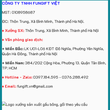
CÔNG TY TNHH FUNGIFT VIỆT
Vinhomes
in
tâm
Hành
Sản
lượng
gấu
Royal
ấn
KEO
Xuất
lớn
móc
MST: 0108958687
Island
logo
Quà
in
khóa
theo
Tặng
logo
in
ĐC: Thôn Trung, Xã Bình Minh, Thành phố Hà Nội.
yêu
Sự
Future
logo
cầu
Kiện
Group
Catherine
♦ Xưởng SX:
Thôn Trung, Xã Bình Minh, Thành phố Hà Nội
Gối
làm
Cruise
♦ Văn phòng giao dịch:
Cổ
quà
làm
Chữ
tặng
quà
+ Miền Bắc:
LK U01-L06 KĐT Đô Nghĩa, Phường Yên Nghĩa,
U
tặng
Quận Hà Đông, Thành phố Hà Nội
In
Logo
+ Miền Nam:
384/2G2 Cộng Hòa, Phường 13. Quận Tân Bình,
TP. HCM
♦ Hotline - Zalo:
0397.184.595 - 0376.288.492
♦ Email:
fungift.vn@gmail.com