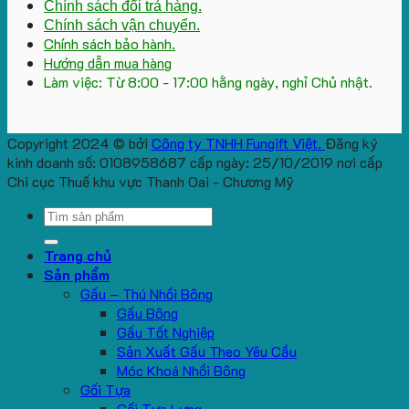
Chính sách đổi trả hàng.
Chính sách vận chuyển.
Chính sách bảo hành.
Hướng dẫn mua hàng
Làm việc: Từ 8:00 - 17:00 hằng ngày, nghỉ Chủ nhật.
Copyright 2024 © bởi
Công ty TNHH Fungift Việt.
Đăng ký
kinh doanh số: 0108958687 cấp ngày: 25/10/2019 nơi cấp
Chi cục Thuế khu vực Thanh Oai - Chương Mỹ
Search
for:
Trang chủ
Sản phẩm
Gấu – Thú Nhồi Bông
Gấu Bông
Gấu Tốt Nghiệp
Sản Xuất Gấu Theo Yêu Cầu
Móc Khoá Nhồi Bông
Gối Tựa
Gối Tựa Lưng