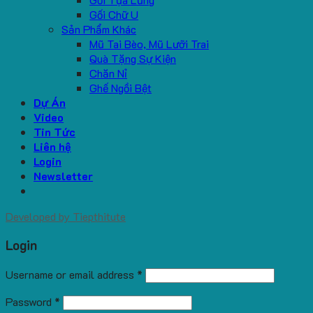
Gối Chữ U
Sản Phẩm Khác
Mũ Tai Bèo, Mũ Lưỡi Trai
Quà Tặng Sự Kiện
Chăn Nỉ
Ghế Ngồi Bệt
Dự Án
Video
Tin Tức
Liên hệ
Login
Newsletter
Developed by
Tiepthitute
Login
Username or email address
*
Password
*