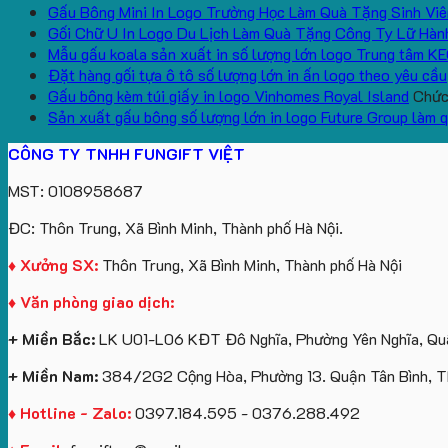
Gấu Bông Mini In Logo Trường Học Làm Quà Tặng Sinh Viê
Gối Chữ U In Logo Du Lịch Làm Quà Tặng Công Ty Lữ Hàn
Mẫu gấu koala sản xuất in số lượng lớn logo Trung tâm K
Đặt hàng gối tựa ô tô số lượng lớn in ấn logo theo yêu cầu
Gấu bông kèm túi giấy in logo Vinhomes Royal Island
Chức 
Sản xuất gấu bông số lượng lớn in logo Future Group làm 
CÔNG TY TNHH FUNGIFT VIỆT
MST: 0108958687
ĐC: Thôn Trung, Xã Bình Minh, Thành phố Hà Nội.
♦ Xưởng SX:
Thôn Trung, Xã Bình Minh, Thành phố Hà Nội
♦ Văn phòng giao dịch:
+ Miền Bắc:
LK U01-L06 KĐT Đô Nghĩa, Phường Yên Nghĩa, Quậ
+ Miền Nam:
384/2G2 Cộng Hòa, Phường 13. Quận Tân Bình, 
♦ Hotline - Zalo:
0397.184.595 - 0376.288.492