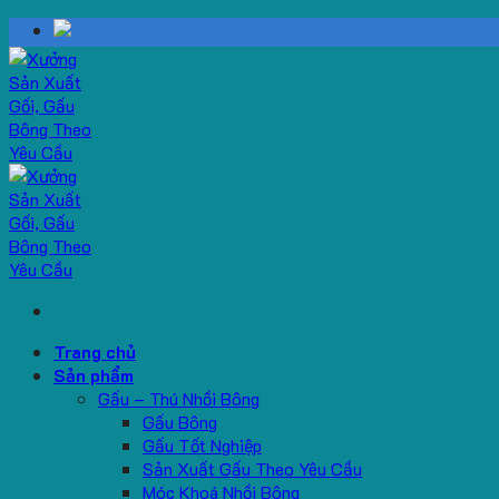
Skip
to
content
Trang chủ
Sản phẩm
Gấu – Thú Nhồi Bông
Gấu Bông
Gấu Tốt Nghiệp
Sản Xuất Gấu Theo Yêu Cầu
Móc Khoá Nhồi Bông