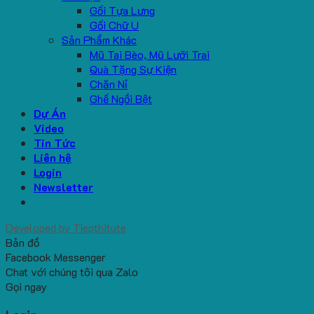
Gối Tựa Lưng
Gối Chữ U
Sản Phẩm Khác
Mũ Tai Bèo, Mũ Lưỡi Trai
Quà Tặng Sự Kiện
Chăn Nỉ
Ghế Ngồi Bệt
Dự Án
Video
Tin Tức
Liên hệ
Login
Newsletter
Developed by
Tiepthitute
Bản đồ
Facebook Messenger
Chat với chúng tôi qua Zalo
Gọi ngay