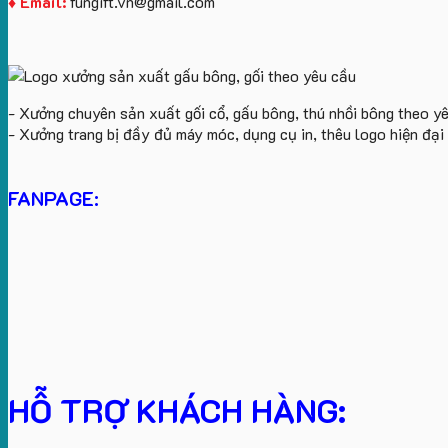
♦ Email:
fungift.vn@gmail.com
- Xưởng chuyên sản xuất gối cổ, gấu bông, thú nhồi bông theo y
- Xưởng trang bị đầy đủ máy móc, dụng cụ in, thêu logo hiện đạ
FANPAGE:
HỖ TRỢ KHÁCH HÀNG: