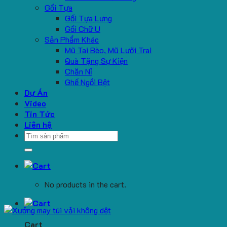
Gối Tựa
Gối Tựa Lưng
Gối Chữ U
Sản Phẩm Khác
Mũ Tai Bèo, Mũ Lưỡi Trai
Quà Tặng Sự Kiện
Chăn Nỉ
Ghế Ngồi Bệt
Dự Án
Video
Tin Tức
Liên hệ
Search
for:
No products in the cart.
Cart