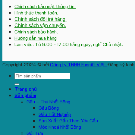
Chính sách bảo mật thông tin.
Hình thức thanh toán.
Chính sách đổi trả hàng.
Chính sách vận chuyển.
Chính sách bảo hành.
Hướng dẫn mua hàng
Làm việc: Từ 8:00 - 17:00 hằng ngày, nghỉ Chủ nhật.
Copyright 2024 © bởi
Công ty TNHH Fungift Việt.
Đăng ký kinh
Search
for:
Trang chủ
Sản phẩm
Gấu – Thú Nhồi Bông
Gấu Bông
Gấu Tốt Nghiệp
Sản Xuất Gấu Theo Yêu Cầu
Móc Khoá Nhồi Bông
Gối Tựa