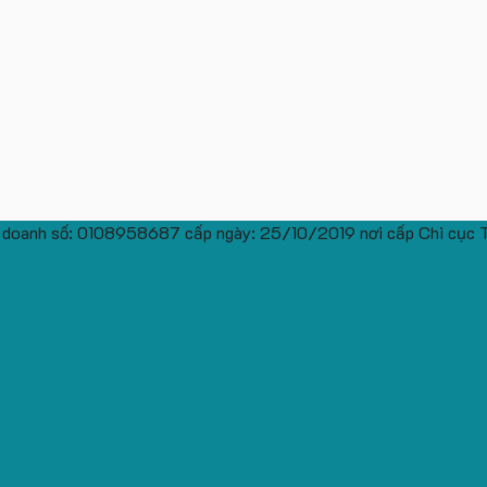
 doanh số: 0108958687 cấp ngày: 25/10/2019 nơi cấp Chi cục 