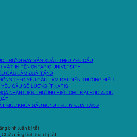
ÓC TRƯNG BÀY SẢN XUẤT THEO YÊU CẦU
H VẬT IN TÊN ONTARIO UNIVERSITY
ÊU CẦU LÀM QUÀ TẶNG
BÔNG THEO YÊU CẦU LÀM ĐẠI DIỆN THƯƠNG HIỆU
 YÊU CẦU SỐ LƯỢNG ÍT KARIS
HOÁ NHẬN DIỆN THƯƠNG HIỆU CHO ĐẠI HỌC AJOU
UẤT
ẤT MÓC KHÓA GẤU BÔNG TEDDY QUÀ TẶNG
ở
ng bình luận bị tắt
Cung
ở
6
Chức năng bình luận bị tắt