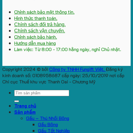
Chính sách bảo mật thông tin.
Hình thức thanh toán.
Chính sách đổi trả hàng.
Chính sách vận chuyển.
Chính sách bảo hành.
Hướng dẫn mua hàng
Làm việc: Từ 8:00 - 17:00 hằng ngày, nghỉ Chủ nhật.
Copyright 2024 © bởi
Công ty TNHH Fungift Việt.
Đăng ký
kinh doanh số: 0108958687 cấp ngày: 25/10/2019 nơi cấp
Chi cục Thuế khu vực Thanh Oai - Chương Mỹ
Search
for:
Trang chủ
Sản phẩm
Gấu – Thú Nhồi Bông
Gấu Bông
Gấu Tốt Nghiệp