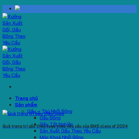
Skip
to
content
Trang chủ
Sản phẩm
Gấu – Thú Nhồi Bông
Gấu Bông
Gấu Tốt Nghiệp
Quà trang trí gấu thêu logo theo yêu cầu của BMS class of 2024
Sản Xuất Gấu Theo Yêu Cầu
Móc Khoá Nhồi Bông