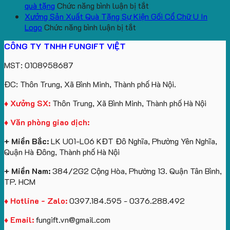
túi
tô
lượng
Viên
Tặng
xuất
ở
quà tặng
Chức năng bình luận bị tắt
giấy
số
lớn
Công
gấu
Gấu
Xưởng Sản Xuất Quà Tặng Sự Kiện Gối Cổ Chữ U In
in
lượng
logo
Ty
ở
bông
bông
Logo
Chức năng bình luận bị tắt
logo
lớn
Trung
Lữ
Xưởng
số
và
CÔNG TY TNHH FUNGIFT VIỆT
Vinhomes
in
tâm
Hành
Sản
lượng
gấu
Royal
ấn
KEO
Xuất
lớn
móc
MST: 0108958687
Island
logo
Quà
in
khóa
theo
Tặng
logo
in
ĐC: Thôn Trung, Xã Bình Minh, Thành phố Hà Nội.
yêu
Sự
Future
logo
cầu
Kiện
Group
Catherine
♦ Xưởng SX:
Thôn Trung, Xã Bình Minh, Thành phố Hà Nội
Gối
làm
Cruise
♦ Văn phòng giao dịch:
Cổ
quà
làm
Chữ
tặng
quà
+ Miền Bắc:
LK U01-L06 KĐT Đô Nghĩa, Phường Yên Nghĩa,
U
tặng
Quận Hà Đông, Thành phố Hà Nội
In
Logo
+ Miền Nam:
384/2G2 Cộng Hòa, Phường 13. Quận Tân Bình,
TP. HCM
♦ Hotline - Zalo:
0397.184.595 - 0376.288.492
♦ Email:
fungift.vn@gmail.com