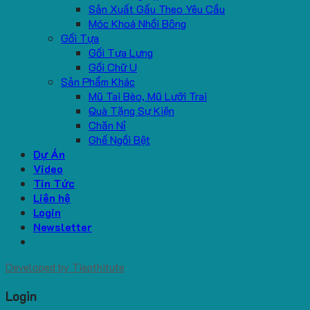
Sản Xuất Gấu Theo Yêu Cầu
Móc Khoá Nhồi Bông
Gối Tựa
Gối Tựa Lưng
Gối Chữ U
Sản Phẩm Khác
Mũ Tai Bèo, Mũ Lưỡi Trai
Quà Tặng Sự Kiện
Chăn Nỉ
Ghế Ngồi Bệt
Dự Án
Video
Tin Tức
Liên hệ
Login
Newsletter
Developed by
Tiepthitute
Login