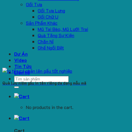
Gối Tựa
Gối Tựa Lưng
Gối Chữ U
Sản Phẩm Khác
Mũ Tai Bèo, Mũ Lưỡi Trai
Quà Tặng Sự Kiện
Chăn Nỉ
Ghế Ngồi Bệt
Dự Án
Video
Tin Tức
Liên hệ
Search
Quà lưu niệm gấu in tên riêng đa dạng mẫu mã
for:
No products in the cart.
Cart