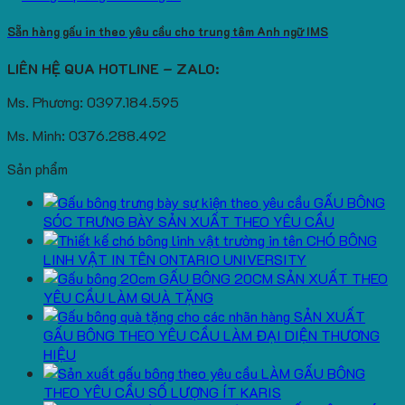
Sẵn hàng gấu in theo yêu cầu cho trung tâm Anh ngữ IMS
LIÊN HỆ QUA HOTLINE – ZALO:
Ms. Phương: 0397.184.595
Ms. Minh: 0376.288.492
Sản phẩm
GẤU BÔNG
SÓC TRƯNG BÀY SẢN XUẤT THEO YÊU CẦU
CHÓ BÔNG
LINH VẬT IN TÊN ONTARIO UNIVERSITY
GẤU BÔNG 20CM SẢN XUẤT THEO
YÊU CẦU LÀM QUÀ TẶNG
SẢN XUẤT
GẤU BÔNG THEO YÊU CẦU LÀM ĐẠI DIỆN THƯƠNG
HIỆU
LÀM GẤU BÔNG
THEO YÊU CẦU SỐ LƯỢNG ÍT KARIS