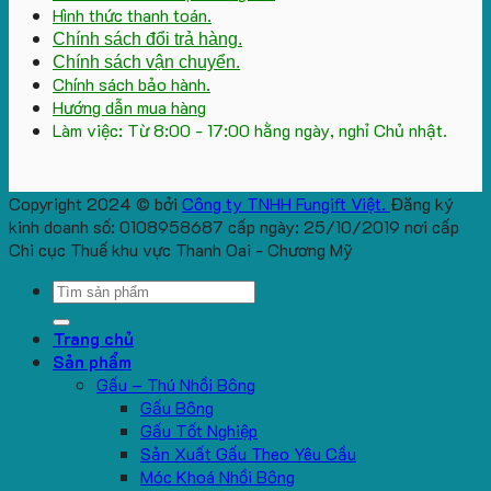
Hình thức thanh toán.
Chính sách đổi trả hàng.
Chính sách vận chuyển.
Chính sách bảo hành.
Hướng dẫn mua hàng
Làm việc: Từ 8:00 - 17:00 hằng ngày, nghỉ Chủ nhật.
Copyright 2024 © bởi
Công ty TNHH Fungift Việt.
Đăng ký
kinh doanh số: 0108958687 cấp ngày: 25/10/2019 nơi cấp
Chi cục Thuế khu vực Thanh Oai - Chương Mỹ
Search
for:
Trang chủ
Sản phẩm
Gấu – Thú Nhồi Bông
Gấu Bông
Gấu Tốt Nghiệp
Sản Xuất Gấu Theo Yêu Cầu
Móc Khoá Nhồi Bông