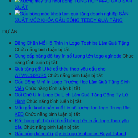
TỔNG HỢP MẪU GẤU SẢN
XUẤT
SẢN
XUẤT MÓC KHÓA GẤU BÔNG TEDDY QUÀ TẶNG
DỰ ÁN
Băng Chặn Mồ Hô Trán In Logo Toshiba Làm Quà Tặng
ở
Chức năng bình luận bị tắt
Băng
Cung cấp băng đô tay in số lượng lớn logo aginode
Chức
ở
Chặn
năng bình luận bị tắt
Cung
Mồ
Quà tặng gối U kê cổ thêu theo yêu cầu cho
cấp
Hô
ở
ATVNCG2026
Chức năng bình luận bị tắt
băng
Trán
Quà
Gấu Bông Mini In Logo Trường Học Làm Quà Tặng Sinh
đô
In
ở
tặng
Viên
Chức năng bình luận bị tắt
tay
Logo
Gấu
gối
Gối Chữ U In Logo Du Lịch Làm Quà Tặng Công Ty Lữ
in
Toshiba
Bông
ở
U
Hành
Chức năng bình luận bị tắt
số
Làm
Mini
Gối
kê
Mẫu gấu koala sản xuất in số lượng lớn logo Trung tâm
lượng
Quà
ở
In
Chữ
cổ
KEO
Chức năng bình luận bị tắt
lớn
Tặng
Mẫu
Logo
U
thêu
Đặt hàng gối tựa ô tô số lượng lớn in ấn logo theo yêu
logo
ở
gấu
Trường
In
theo
cầu
Chức năng bình luận bị tắt
aginode
Đặt
koala
Học
Logo
yêu
Gấu bông kèm túi giấy in logo Vinhomes Royal Island