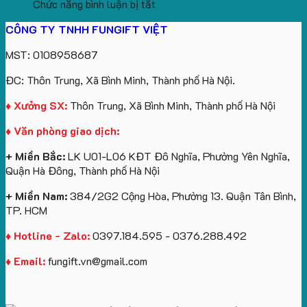
ở
hàng
sản
Làm
Du
cầu
Chức năng bình luận bị tắt
Gấu
gối
xuất
Quà
Lịch
cho
CÔNG TY TNHH FUNGIFT VIỆT
bông
tựa
in
Tặng
Làm
ATVNCG2026
kèm
ô
số
Sinh
Quà
MST: 0108958687
túi
tô
lượng
Viên
Tặng
giấy
số
lớn
Công
ĐC: Thôn Trung, Xã Bình Minh, Thành phố Hà Nội.
in
lượng
logo
Ty
logo
lớn
Trung
Lữ
♦ Xưởng SX:
Thôn Trung, Xã Bình Minh, Thành phố Hà Nội
Vinhomes
in
tâm
Hành
♦ Văn phòng giao dịch:
Royal
ấn
KEO
Island
logo
+ Miền Bắc:
LK U01-L06 KĐT Đô Nghĩa, Phường Yên Nghĩa,
theo
Quận Hà Đông, Thành phố Hà Nội
yêu
cầu
+ Miền Nam:
384/2G2 Cộng Hòa, Phường 13. Quận Tân Bình,
TP. HCM
♦ Hotline - Zalo:
0397.184.595 - 0376.288.492
♦ Email:
fungift.vn@gmail.com