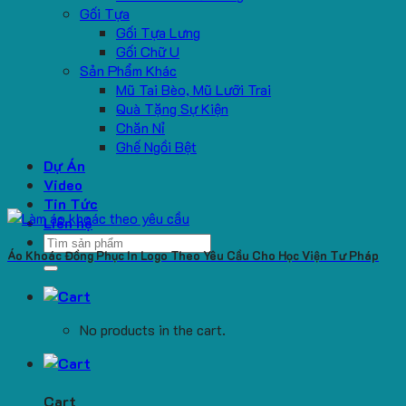
Gối Tựa
Gối Tựa Lưng
Gối Chữ U
Sản Phẩm Khác
Mũ Tai Bèo, Mũ Lưỡi Trai
Quà Tặng Sự Kiện
Chăn Nỉ
Ghế Ngồi Bệt
Dự Án
Video
Tin Tức
Liên hệ
Search
Áo Khoác Đồng Phục In Logo Theo Yêu Cầu Cho Học Viện Tư Pháp
for:
No products in the cart.
Cart