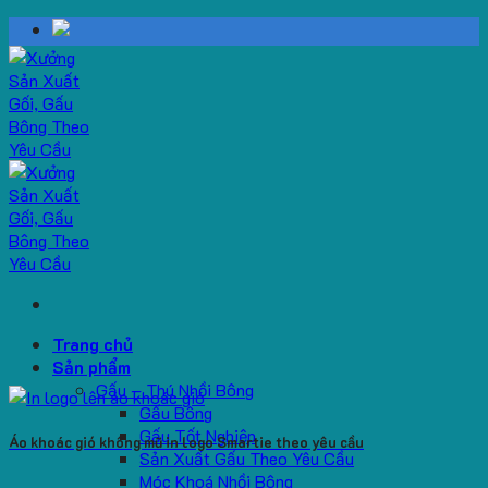
Skip
to
content
Trang chủ
Sản phẩm
Gấu – Thú Nhồi Bông
Gấu Bông
Gấu Tốt Nghiệp
Áo khoác gió không mũ in logo Smartie theo yêu cầu
Sản Xuất Gấu Theo Yêu Cầu
Móc Khoá Nhồi Bông