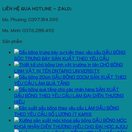
LIÊN HỆ QUA HOTLINE – ZALO:
Ms. Phương: 0397.184.595
Ms. Minh: 0376.288.492
Sản phẩm
GẤU BÔNG
SÓC TRƯNG BÀY SẢN XUẤT THEO YÊU CẦU
CHÓ BÔNG
LINH VẬT IN TÊN ONTARIO UNIVERSITY
GẤU BÔNG 20CM SẢN XUẤT THEO
YÊU CẦU LÀM QUÀ TẶNG
SẢN XUẤT
GẤU BÔNG THEO YÊU CẦU LÀM ĐẠI DIỆN THƯƠNG
HIỆU
LÀM GẤU BÔNG
THEO YÊU CẦU SỐ LƯỢNG ÍT KARIS
GẤU BÔNG MÓC
KHOÁ NHẬN DIỆN THƯƠNG HIỆU CHO ĐẠI HỌC AJOU