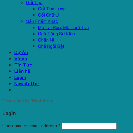
Gối Tựa
Gối Tựa Lưng
Gối Chữ U
Sản Phẩm Khác
Mũ Tai Bèo, Mũ Lưỡi Trai
Quà Tặng Sự Kiện
Chăn Nỉ
Ghế Ngồi Bệt
Dự Án
Video
Tin Tức
Liên hệ
Login
Newsletter
Developed by
Tiepthitute
Login
Username or email address
*