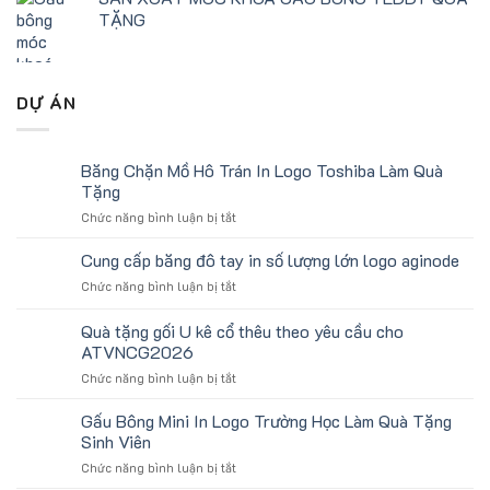
TẶNG
DỰ ÁN
Băng Chặn Mồ Hô Trán In Logo Toshiba Làm Quà
Tặng
ở
Chức năng bình luận bị tắt
Băng
Chặn
Cung cấp băng đô tay in số lượng lớn logo aginode
Mồ
ở
Chức năng bình luận bị tắt
Hô
Cung
Trán
cấp
Quà tặng gối U kê cổ thêu theo yêu cầu cho
In
băng
Logo
ATVNCG2026
đô
Toshiba
ở
Chức năng bình luận bị tắt
tay
Làm
Quà
in
Quà
tặng
số
Gấu Bông Mini In Logo Trường Học Làm Quà Tặng
Tặng
gối
lượng
Sinh Viên
U
lớn
ở
Chức năng bình luận bị tắt
kê
logo
Gấu
cổ
aginode