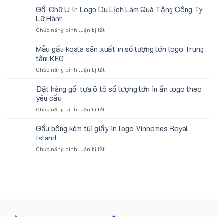
Bông
Gối Chữ U In Logo Du Lịch Làm Quà Tặng Công Ty
thêu
Mini
theo
Lữ Hành
In
yêu
ở
Chức năng bình luận bị tắt
Logo
cầu
Gối
Trường
cho
Chữ
Mẫu gấu koala sản xuất in số lượng lớn logo Trung
Học
ATVNCG2026
U
Làm
tâm KEO
In
Quà
ở
Chức năng bình luận bị tắt
Logo
Tặng
Mẫu
Du
Sinh
gấu
Đặt hàng gối tựa ô tô số lượng lớn in ấn logo theo
Lịch
Viên
koala
Làm
yêu cầu
sản
Quà
ở
Chức năng bình luận bị tắt
xuất
Tặng
Đặt
in
Công
hàng
Gấu bông kèm túi giấy in logo Vinhomes Royal
số
Ty
gối
lượng
Island
Lữ
tựa
lớn
Hành
ở
Chức năng bình luận bị tắt
ô
logo
Gấu
tô
Trung
bông
số
tâm
kèm
lượng
KEO
túi
lớn
giấy
in
in
ấn
logo
logo
Vinhomes
theo