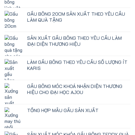
GẤU BÔNG 20CM SẢN XUẤT THEO YÊU CẦU
LÀM QUÀ TẶNG
SẢN XUẤT GẤU BÔNG THEO YÊU CẦU LÀM
ĐẠI DIỆN THƯƠNG HIỆU
LÀM GẤU BÔNG THEO YÊU CẦU SỐ LƯỢNG ÍT
KARIS
GẤU BÔNG MÓC KHOÁ NHẬN DIỆN THƯƠNG
HIỆU CHO ĐẠI HỌC AJOU
TỔNG HỢP MẪU GẤU SẢN XUẤT
SẢN XUẤT MÓC KHÓA GẤU BÔNG TEDDY QUÀ