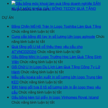
SẢN
XUẤT MÓC KHÓA GẤU BÔNG TEDDY QUÀ TẶNG
No products in the cart.
DỰ ÁN
Băng Chặn Mồ Hô Trán In Logo Toshiba Làm Quà Tặng
ở
Chức năng bình luận bị tắt
Băng
Cung cấp băng đô tay in số lượng lớn logo aginode
Chức
ở
Chặn
năng bình luận bị tắt
Cung
Mồ
Quà tặng gối U kê cổ thêu theo yêu cầu cho
cấp
Hô
ở
ATVNCG2026
Chức năng bình luận bị tắt
băng
Trán
Quà
Gấu Bông Mini In Logo Trường Học Làm Quà Tặng Sinh
đô
In
ở
tặng
Viên
Chức năng bình luận bị tắt
tay
Logo
Gấu
gối
Gối Chữ U In Logo Du Lịch Làm Quà Tặng Công Ty Lữ
in
Toshiba
Bông
ở
U
Hành
Chức năng bình luận bị tắt
số
Làm
Mini
Gối
kê
Mẫu gấu koala sản xuất in số lượng lớn logo Trung tâm
lượng
Quà
ở
In
Chữ
cổ
KEO
Chức năng bình luận bị tắt
lớn
Tặng
Mẫu
Logo
U
thêu
Đặt hàng gối tựa ô tô số lượng lớn in ấn logo theo yêu
logo
ở
gấu
Trường
In
theo
cầu
Chức năng bình luận bị tắt
aginode
Đặt
koala
Học
Logo
yêu
Gấu bông kèm túi giấy in logo Vinhomes Royal Island
ở
hàng
sản
Làm
Du
cầu
Chức năng bình luận bị tắt
Gấu
gối
xuất
Quà
Lịch
cho