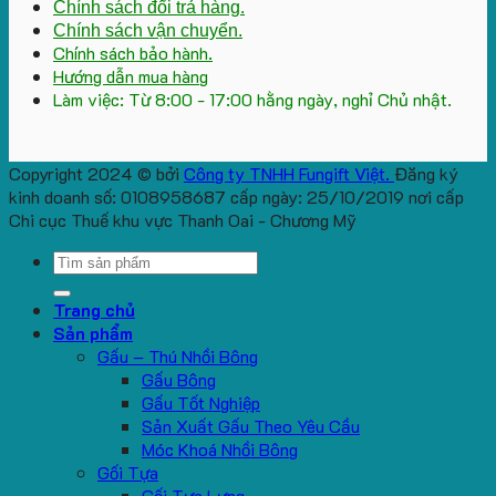
Chính sách đổi trả hàng.
Chính sách vận chuyển.
Chính sách bảo hành.
Hướng dẫn mua hàng
Làm việc: Từ 8:00 - 17:00 hằng ngày, nghỉ Chủ nhật.
Copyright 2024 © bởi
Công ty TNHH Fungift Việt.
Đăng ký
kinh doanh số: 0108958687 cấp ngày: 25/10/2019 nơi cấp
Chi cục Thuế khu vực Thanh Oai - Chương Mỹ
Search
for:
Trang chủ
Sản phẩm
Gấu – Thú Nhồi Bông
Gấu Bông
Gấu Tốt Nghiệp
Sản Xuất Gấu Theo Yêu Cầu
Móc Khoá Nhồi Bông
Gối Tựa
Gối Tựa Lưng