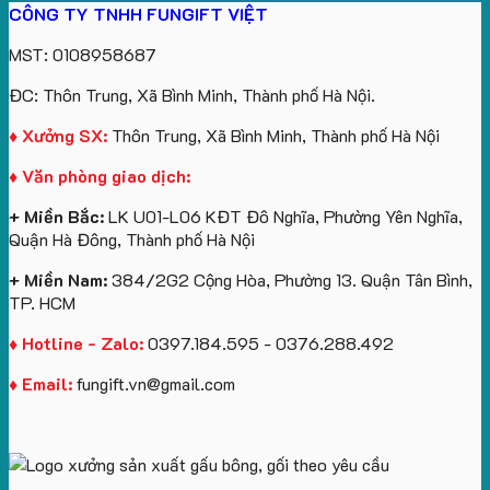
CÔNG TY TNHH FUNGIFT VIỆT
bông
tựa
in
Tặng
Làm
ATVNCG2026
kèm
ô
số
Sinh
Quà
MST: 0108958687
túi
tô
lượng
Viên
Tặng
giấy
số
lớn
Công
ĐC: Thôn Trung, Xã Bình Minh, Thành phố Hà Nội.
in
lượng
logo
Ty
logo
lớn
Trung
Lữ
♦ Xưởng SX:
Thôn Trung, Xã Bình Minh, Thành phố Hà Nội
Vinhomes
in
tâm
Hành
♦ Văn phòng giao dịch:
Royal
ấn
KEO
Island
logo
+ Miền Bắc:
LK U01-L06 KĐT Đô Nghĩa, Phường Yên Nghĩa,
theo
Quận Hà Đông, Thành phố Hà Nội
yêu
cầu
+ Miền Nam:
384/2G2 Cộng Hòa, Phường 13. Quận Tân Bình,
TP. HCM
♦ Hotline - Zalo:
0397.184.595 - 0376.288.492
♦ Email:
fungift.vn@gmail.com