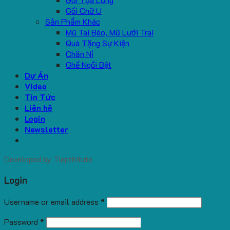
Gối Chữ U
Sản Phẩm Khác
Mũ Tai Bèo, Mũ Lưỡi Trai
Quà Tặng Sự Kiện
Chăn Nỉ
Ghế Ngồi Bệt
Dự Án
Video
Tin Tức
Liên hệ
Login
Newsletter
Developed by
Tiepthitute
Login
Username or email address
*
Password
*